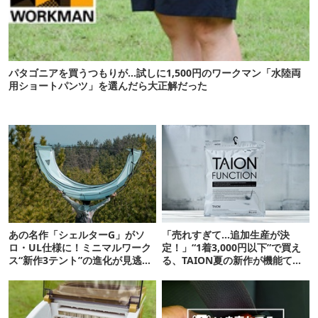
パタゴニアを買うつもりが…試しに1,500円のワークマン「水陸両
用ショートパンツ」を選んだら大正解だった
あの名作「シェルターG」がソ
「売れすぎて…追加生産が決
ロ・UL仕様に！ミニマルワーク
定！」“1着3,000円以下”で買え
ス“新作3テント”の進化が見逃せ
る、TAION夏の新作が機能てん
ない
こ盛りです