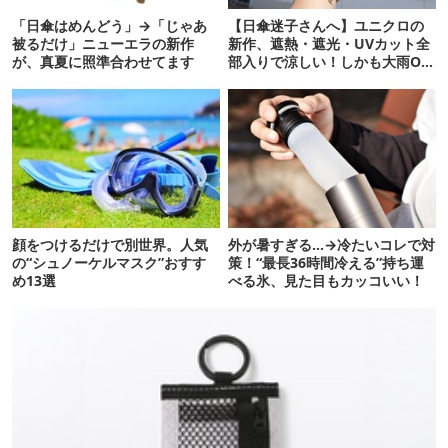
「日傘はめんどう」→「じゃあ
【日傘迷子さんへ】ユニクロの
被るだけ」ニューエラの新作
新作、遮熱・遮光・UVカット全
が、真夏に照準合わせてます
部入りで涼しい！しかも大雨OK
でコスパ良すぎた
顔をつけるだけで別世界。人気
外が暑すぎる…→冷たいコレで対
の“シュノーケルマスク”おすす
策！“最長36時間冷える”持ち運
め13選
べる氷、見た目もカッコいい！