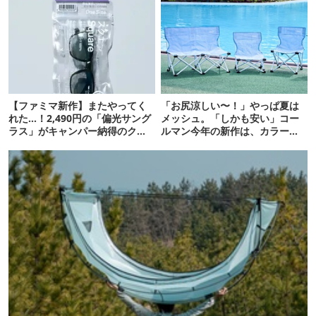
【ファミマ新作】またやってく
「お尻涼しい〜！」やっぱ夏は
れた…！2,490円の「偏光サング
メッシュ。「しかも安い」コー
ラス」がキャンパー納得のクオ
ルマン今年の新作は、カラーも
リティ
さわやかです