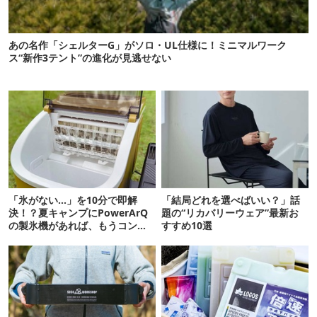
あの名作「シェルターG」がソロ・UL仕様に！ミニマルワーク
ス“新作3テント”の進化が見逃せない
「氷がない…」を10分で即解
「結局どれを選べばいい？」話
決！？夏キャンプにPowerArQ
題の“リカバリーウェア”最新お
の製氷機があれば、もうコンビ
すすめ10選
ニ走らなくていいぞ