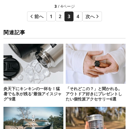
3
/ 4ページ
前へ
1
2
3
4
次へ
関連記事
炎天下にキンキンの一杯を！猛
「それどこの？」と聞かれる。
暑でも氷が残る“最強アイスジャ
アウトドア好きにプレゼントし
グ”9選
たい個性派アクセサリー6選