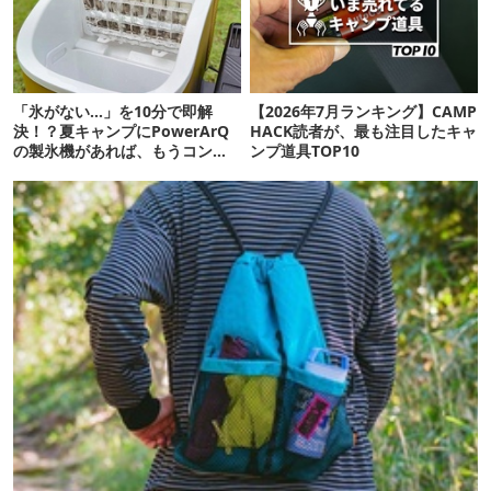
「氷がない…」を10分で即解
【2026年7月ランキング】CAMP
決！？夏キャンプにPowerArQ
HACK読者が、最も注目したキャ
の製氷機があれば、もうコンビ
ンプ道具TOP10
ニ走らなくていいぞ