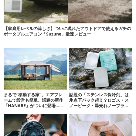
【家庭用レベルの涼しさ】ついに現れたアウトドアで使えるガチの
ポータブルエアコン「Suzune」最速レビュー
まるで“移動する家”。エアフレ
話題の「ステンレス保冷剤」は
ームで設営も簡単。話題の新作
氷点下パック超え？ロゴス・ス
「HANARE」がついに登場…！
ノーピーク・爆売れノーブラン
【07/24予約開始】
ド品を比べてみた