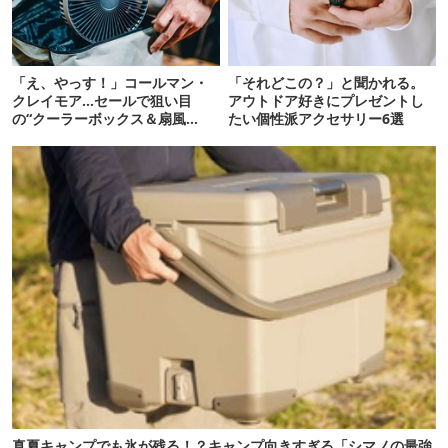
「え、やっす！」コールマン・
「それどこの？」と聞かれる。
クレイモア…セールで狙い目
アウトドア好きにプレゼントし
の“クーラーボックス＆扇風
たい個性派アクセサリー6選
機”12選
真夏キャンプでも氷が残る！？キャンプ向きすぎる「シマノの最強