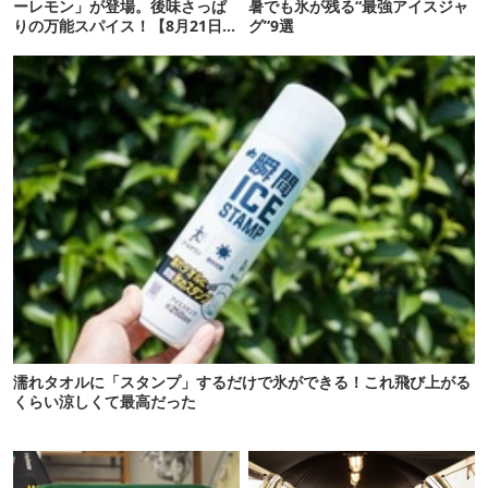
ーレモン」が登場。後味さっぱ
暑でも氷が残る“最強アイスジャ
りの万能スパイス！【8月21日発
グ”9選
売】
濡れタオルに「スタンプ」するだけで氷ができる！これ飛び上がる
くらい涼しくて最高だった