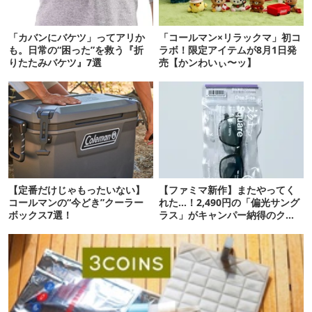
「カバンにバケツ」ってアリか
「コールマン×リラックマ」初コ
も。日常の“困った”を救う『折
ラボ！限定アイテムが8月1日発
りたたみバケツ』7選
売【かンわいぃ〜ッ】
【定番だけじゃもったいない】
【ファミマ新作】またやってく
コールマンの“今どき”クーラー
れた…！2,490円の「偏光サング
ボックス7選！
ラス」がキャンパー納得のクオ
リティ