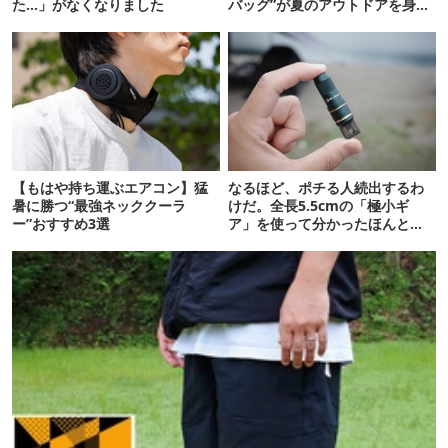
た…」がなくなりました
バッグ”が夏のアウトドアを身軽
にしてくれた
【もはや持ち運ぶエアコン】猛
なるほど、ポチる人続出するわ
暑に勝つ“最強ネッククーラ
けだ。全長5.5cmの「極小ギ
ー”おすすめ3選
ア」を使って分かったほんとの
魅力