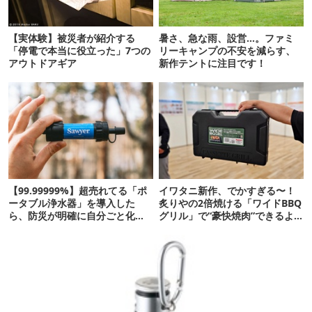
【実体験】被災者が紹介する
暑さ、急な雨、設営…。ファミ
「停電で本当に役立った」7つの
リーキャンプの不安を減らす、
アウトドアギア
新作テントに注目です！
【99.99999%】超売れてる「ポ
イワタニ新作、でかすぎる〜！
ータブル浄水器」を導入した
炙りやの2倍焼ける「ワイドBBQ
ら、防災が明確に自分ごと化し
グリル」で“豪快焼肉”できるよ
た
【再販開始】