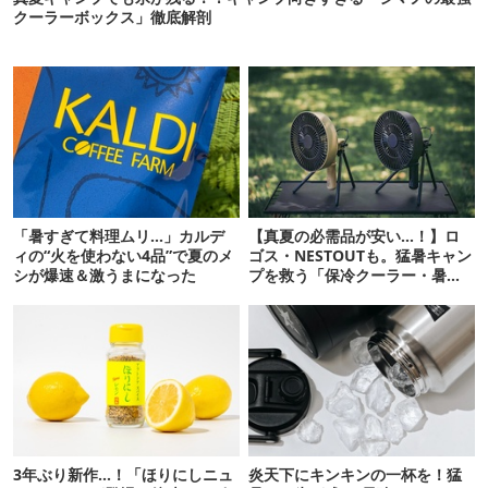
クーラーボックス」徹底解剖
「暑すぎて料理ムリ…」カルデ
【真夏の必需品が安い…！】ロ
ィの“火を使わない4品”で夏のメ
ゴス・NESTOUTも。猛暑キャン
シが爆速＆激うまになった
プを救う「保冷クーラー・暑さ
対策ギア」12選
3年ぶり新作…！「ほりにしニュ
炎天下にキンキンの一杯を！猛