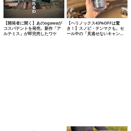
【開発者に聞く】あのogawaが
【ヘリノックス43%OFFは驚
コスパテントを発売。新作「ア
き！】スノピ・テンマクも。セ
ルテミス」が即完売したワケ
ール中の「見逃せないキャンプ
道具」12選