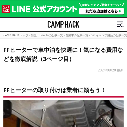
CAMP HACK トップ
›
知識・How toの記事一覧
›
自動車の記事一覧
›
Car キャンプ用品の記事一覧
FFヒーターで車中泊を快適に！気になる費用な
どを徹底解説（3ページ目）
2024/08/20 更新
FFヒーターの取り付けは業者に頼もう！