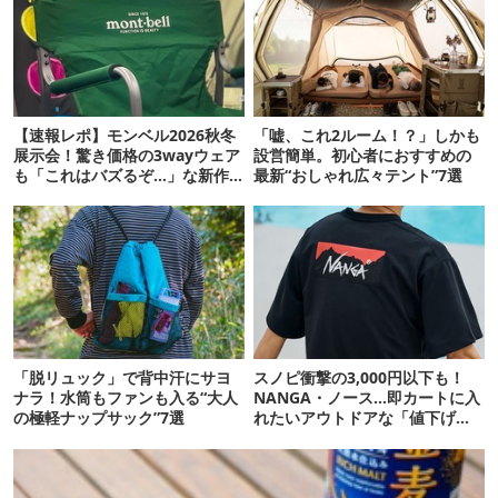
【速報レポ】モンベル2026秋冬
「嘘、これ2ルーム！？」しかも
展示会！驚き価格の3wayウェア
設営簡単。初心者におすすめの
も「これはバズるぞ…」な新作
最新“おしゃれ広々テント”7選
10選
「脱リュック」で背中汗にサヨ
スノピ衝撃の3,000円以下も！
ナラ！水筒もファンも入る“大人
NANGA・ノース…即カートに入
の極軽ナップサック”7選
れたいアウトドアな「値下げ夏
服」12選