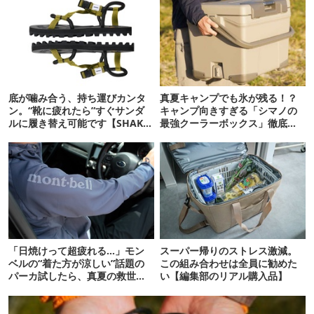
底が噛み合う、持ち運びカンタ
真夏キャンプでも氷が残る！？
ン。“靴に疲れたら”すぐサンダ
キャンプ向きすぎる「シマノの
ルに履き替え可能です【SHAKA
最強クーラーボックス」徹底解
新作】
剖
「日焼けって超疲れる…」モン
スーパー帰りのストレス激減。
ベルの“着た方が涼しい”話題の
この組み合わせは全員に勧めた
パーカ試したら、真夏の救世主
い【編集部のリアル購入品】
だった