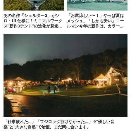
あの名作「シェルターG」がソ
「お尻涼しい〜！」やっぱ夏は
ロ・UL仕様に！ミニマルワーク
メッシュ。「しかも安い」コー
ス“新作3テント”の進化が見逃せ
ルマン今年の新作は、カラーも
ない
さわやかです
「仕事疲れた…」「フジロック行けなかった…」→“優しい音
楽”と“大きな自然”で治癒。まだ間に合います。