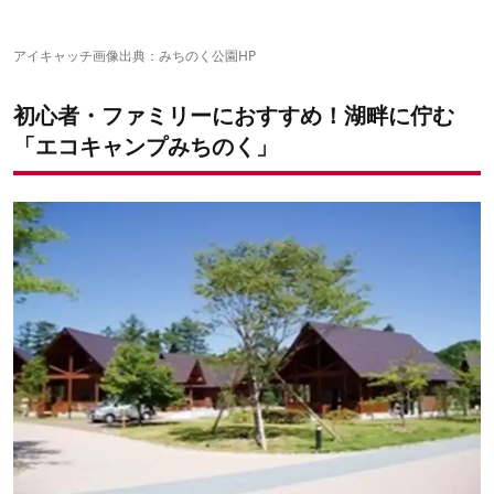
市太郎の湯
【6人用・ログタイプ】
国営みちのく杜の湖畔公園
【6人用・高齢者タイプ】
新東北笹谷渓流釣り
【6人用・和室タイプ】
アイキャッチ画像出典：
みちのく公園HP
初心者・ファミリーにおすすめ！湖畔に佇む
「エコキャンプみちのく」