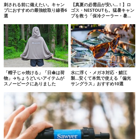
刺される前に備えたい。キャン
【真夏の必需品が安い…！】ロ
プにおすすめの最強蚊取り線香6
ゴス・NESTOUTも。猛暑キャン
選
プを救う「保冷クーラー・暑さ
対策ギア」12選
「帽子じゃ焼ける」「日傘は荷
水に浮く・メガネ対応・鯖江
物」→ちょうどいいアイテムが
製…安くて本気で使える「偏光
スノーピークにありました
サングラス」おすすめ10選