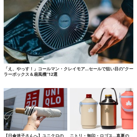
「え、やっす！」コールマン・クレイモア…セールで狙い目の“クー
ラーボックス＆扇風機”12選
【日傘迷子さんへ】ユニクロの
ニトリ・無印・ロゴス…真夏の