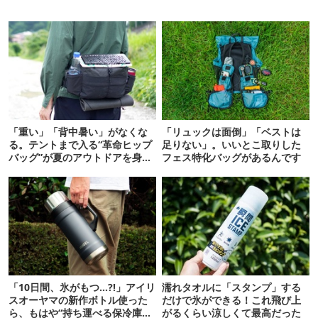
「重い」「背中暑い」がなくな
「リュックは面倒」「ベストは
る。テントまで入る“革命ヒップ
足りない」。いいとこ取りした
バッグ”が夏のアウトドアを身軽
フェス特化バッグがあるんです
にしてくれた
「10日間、氷がもつ…?!」アイリ
濡れタオルに「スタンプ」する
スオーヤマの新作ボトル使った
だけで氷ができる！これ飛び上
ら、もはや“持ち運べる保冷庫
がるくらい涼しくて最高だった