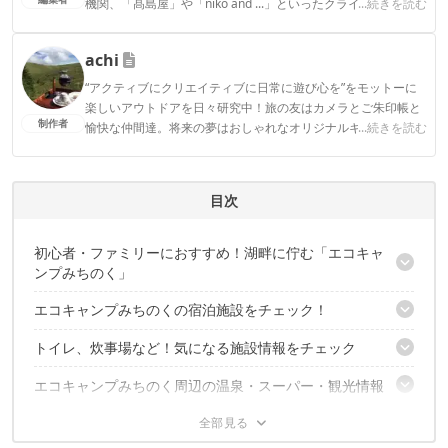
機関、「髙島屋」や「niko and ...」といったクライアントとの
...続きを読む
連携実績多数。また、TBSテレビ『ラヴィット！』等、各メデ
ィアで登壇機会多数の編集部員も所属。
achi
CAMP HACK編集部のプロフィール
“アクティブにクリエイティブに日常に遊び心を”をモットーに
楽しいアウトドアを日々研究中！旅の友はカメラとご朱印帳と
制作者
愉快な仲間達。将来の夢はおしゃれなオリジナルキャンピング
...続きを読む
カーで旅をすること。
achiのプロフィール
目次
初心者・ファミリーにおすすめ！湖畔に佇む「エコキャ
ンプみちのく」
エコキャンプみちのくの宿泊施設をチェック！
2017年予約時の注意点！
エコキャンプみちのく基本情報
トイレ、炊事場など！気になる施設情報をチェック
オートキャンプサイト
フリーサイト
エコキャンプみちのく周辺の温泉・スーパー・観光情報
トイレ
コテージ
炊事場
【14人用】
東北の広大な自然に触れ合おう！
スーパービッグ川崎店
温泉
【8人用】