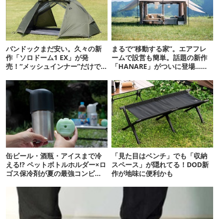
バンドックまだ安い。久々の新
まるで“移動する家”。エアフレ
作「ソロドーム1 EX」が発
ームで設営も簡単。話題の新作
売！“メッシュインナー”だけで
「HANARE」がついに登場…！
も使えるよ【防災も◎】
【07/24予約開始】
缶ビール・酒瓶・アイスまで冷
「見た目はベンチ」でも「収納
える!? ペットボトルホルダー×ロ
スペース」が隠れてる！DOD新
ゴス保冷剤が夏の最強コンビだ
作が地味に便利かも
った