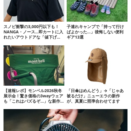
スノピ衝撃の3,000円以下も！
子連れキャンプで「持って行け
NANGA・ノース…即カートに入
ばよかった…」後悔しない便利
れたいアウトドアな「値下げ夏
ギア13選
服」12選
【速報レポ】モンベル2026秋冬
「日傘はめんどう」→「じゃあ
展示会！驚き価格の3wayウェア
被るだけ」ニューエラの新作
も「これはバズるぞ…」な新作
が、真夏に照準合わせてます
10選