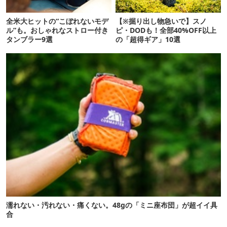
全米大ヒットの“こぼれないモデ
【※掘り出し物急いで】スノ
ル”も。おしゃれなストロー付き
ピ・DODも！全部40%OFF以上
タンブラー9選
の「超得ギア」10選
濡れない・汚れない・痛くない。48gの「ミニ座布団」が超イイ具
合