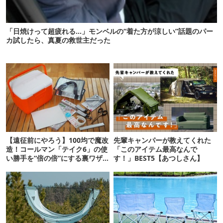
「日焼けって超疲れる…」モンベルの“着た方が涼しい”話題のパー
カ試したら、真夏の救世主だった
【遠征前にやろう】100均で魔改
先輩キャンパーが教えてくれた
造！コールマン「テイク6」の使
「このアイテム最高なんで
い勝手を“倍の倍”にする裏ワザ6
す！」BEST5【あつしさん】
連発