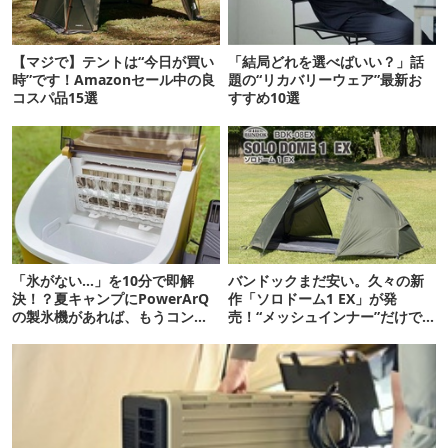
【マジで】テントは“今日が買い
「結局どれを選べばいい？」話
時”です！Amazonセール中の良
題の“リカバリーウェア”最新お
コスパ品15選
すすめ10選
「氷がない…」を10分で即解
バンドックまだ安い。久々の新
決！？夏キャンプにPowerArQ
作「ソロドーム1 EX」が発
の製氷機があれば、もうコンビ
売！“メッシュインナー”だけで
ニ走らなくていいぞ
も使えるよ【防災も◎】