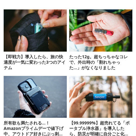
【即戦力】導入したら、旅の快
たった12g。超ちっちゃなコレ
適度が一気に変わった3つのアイ
で、外出時の「割れちゃっ
テム
た…」がなくなりました
所有欲も満たされる…！
【99.99999%】超売れてる「ポ
Amazonプライムデーで値下げ
ータブル浄水器」を導入した
中、アウトドア好きにぶっ刺さ
ら、防災が明確に自分ごと化し