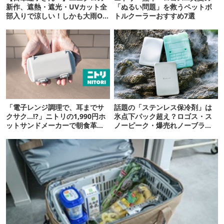
新作、遮熱・遮光・UVカット全
「ぬるい問題」を救うペットボ
部入りで涼しい！しかも大雨OK
トルクーラーおすすめ7選
でコスパ良すぎた
「電子レンジ調理で、耳までサ
話題の「ステンレス保冷剤」は
クサク…!?」ニトリの1,990円ホ
氷点下パック超え？ロゴス・ス
ットサンドメーカーで朝食革命
ノーピーク・爆売れノーブラン
が起きた
ド品を比べてみた