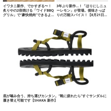
イワタニ新作、でかすぎる〜！
3年ぶり新作…！「ほりにしニュ
炙りやの2倍焼ける「ワイドBBQ
ーレモン」が登場。後味さっぱ
グリル」で“豪快焼肉”できるよ
りの万能スパイス！【8月21日発
【再販開始】
売】
底が噛み合う、持ち運びカンタン。“靴に疲れたら”すぐサンダルに
履き替え可能です【SHAKA 新作】