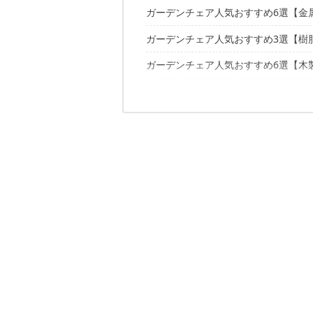
ガーデンチェア人気おすすめ6選【金
金属／アイアン、アルミ
樹脂／プラスチック
ガーデンチェア人気おすすめ3選【樹
【アルミガーデンチェア 4脚セット】
木製
【ロゼッタ アンティーク チェア 2脚
ラタン調
ガーデンチェア人気おすすめ6選【木
【アディロンダック チェア】
【タカショー G-Style アルカウンチェ
【テティ ガーデンデザインチェア 2
【パティオプティ ピアッツァチェア 
ガーデンチェア人気おすすめ4選【ラ
【フィロス ディレクターチェア】
【グロスフィレックス社製 ベジタル
【アイアン スタッキング チェア】
【山善 ガーデンマスター フォールデ
【ガーデンチェア アルミチェア】
リクライニング式ガーデンチェアおす
【イタリア製 ラタン風ガーデンチェア
【武田コーポレーション 折りたたみ
【タカショー フロール ラタンチェア
【不二貿易 バーチカルチェア ブラウ
ガーデンチェアセット人気おすすめ4
【シエスタ リクライニングチェアー】
【ジャービス商事 人工ラタン チェア
【タカショー モントレックスチェアー
【ラフマ アールエスエックスエー リ
【プラハ カフェチェアー 2脚セット
【赤や デッキチェアー】
ガーデンチェアでお庭を彩ろう！
【フェリーチェ ガーデンテーブル5点
【タカショー ローズ ガーデンテーブ
【山善 ガーデンマスター モザイクテ
【ラタンフォールディングテーブル3