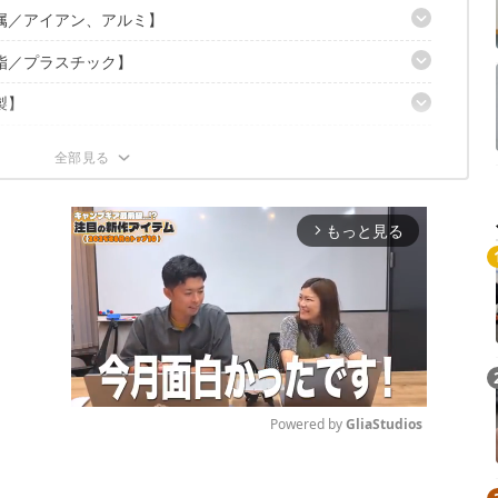
属／アイアン、アルミ】
脂／プラスチック】
セット】
製】
ア】
脚セット】
アッシュブラウン】
タン調】
チェアー】
ィングチェア】
すめ2選
 ステラ 肘付き】
チェアー】
ー】
ン】
選
もっと見る
arrow_forward_ios
】
】
クライニングチェア】
】
セット】
ル3点セット】
ーブル3点セット】
点セット】
Powered by 
GliaStudios
Mute