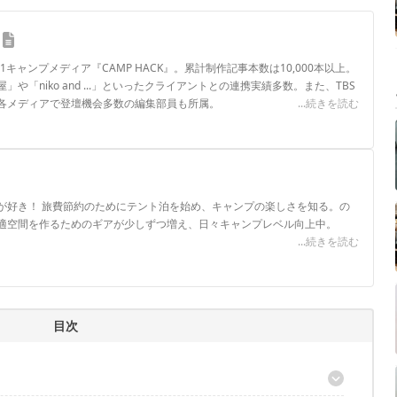
.1キャンプメディア『CAMP HACK』。累計制作記事本数は10,000本以上。
や「niko and ...」といったクライアントとの連携実績多数。また、TBS
各メディアで登壇機会多数の編集部員も所属。
...続きを読む
ロフィール
が好き！ 旅費節約のためにテント泊を始め、キャンプの楽しさを知る。の
適空間を作るためのギアが少しずつ増え、日々キャンプレベル向上中。
...続きを読む
目次