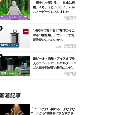
「帽子じゃ焼ける」「日傘は荷
物」→ちょうどいいアイテムが
スノーピークにありました
2026/08/05
ファッション・ウェア
内舘 綾子
1,490円で買える！“無印のミニ
財布”3種登場。アウトドアにも
普段使いにもいいかも
2026/08/05
NEWS・コラム
CAMP HACK編集部
缶ビール・酒瓶・アイスまで冷
える!? ペットボトルホルダー×ロ
ゴス保冷剤が夏の最強コンビだ
った
2026/08/05
知識・How to
山畑 理絵
新着記事
「ビールだけ→倒れる」よなよな
エールから“強制的に水を飲まさ