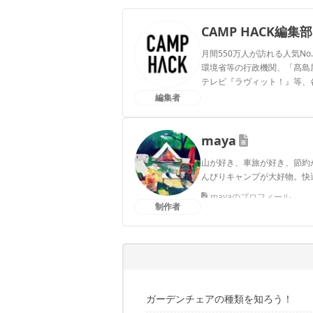
CAMP HACK編集部
月間550万人が訪れる人気No
環境省等の行政機関、「髙島屋」
テレビ『ラヴィット！』等、
編集者
CAMP HACK編集部のプ
maya
山が好き、車旅が好き、節約
んびりキャンプが大好物。快
mayaのプロフィール
制作者
ガーデンチェアの種類を知ろう！