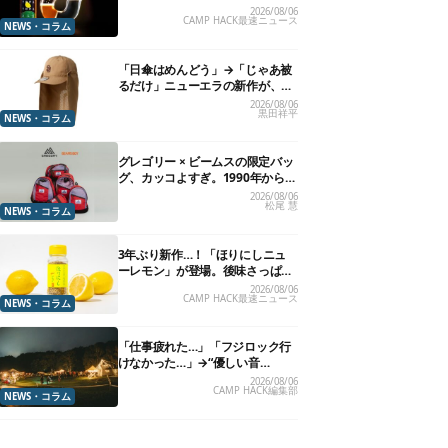
れる”グラスが発売
2026/08/06
CAMP HACK最速ニュース
NEWS・コラム
「日傘はめんどう」→「じゃあ被
るだけ」ニューエラの新作が、真
夏に照準合わせてます
2026/08/06
黒田祥平
NEWS・コラム
グレゴリー × ビームスの限定バッ
グ、カッコよすぎ。1990年から“3
年のみ使用”されていた、紫タグ
2026/08/06
松尾 慧
が復活
NEWS・コラム
3年ぶり新作…！「ほりにしニュ
ーレモン」が登場。後味さっぱり
の万能スパイス！【8月21日発
2026/08/06
CAMP HACK最速ニュース
売】
NEWS・コラム
「仕事疲れた…」「フジロック行
けなかった…」→“優しい音
楽”と“大きな自然”で治癒。まだ間
2026/08/06
CAMP HACK編集部
に合います。
NEWS・コラム