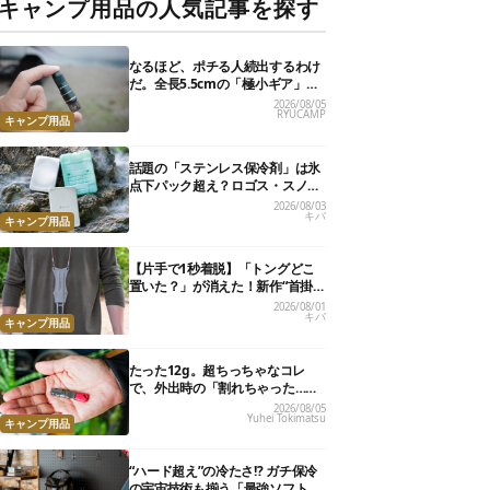
キャンプ用品の人気記事を探す
なるほど、ポチる人続出するわけ
だ。全長5.5cmの「極小ギア」を
使って分かったほんとの魅力
2026/08/05
RYUCAMP
キャンプ用品
話題の「ステンレス保冷剤」は氷
点下パック超え？ロゴス・スノー
ピーク・爆売れノーブランド品を
2026/08/03
キバ
比べてみた
キャンプ用品
【片手で1秒着脱】「トングどこ
置いた？」が消えた！新作“首掛
けトング”、男心くすぐるギミッ
2026/08/01
キバ
クが最高だった
キャンプ用品
たった12g。超ちっちゃなコレ
で、外出時の「割れちゃった…」
がなくなりました
2026/08/05
Yuhei Tokimatsu
キャンプ用品
“ハード超え”の冷たさ!? ガチ保冷
の宇宙技術も揃う「最強ソフトク