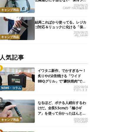
ルダーバッグ」7選
2026/06/25
CAMP HACK編集部
キャンプ用品
結局こればかり使ってる。レジカ
ゴ対応＆リュックに化ける「保冷
トートバッグ」9選
2026/06/25
ally_sasaki
キャンプ用品
人気記事
イワタニ新作、でかすぎる〜！
炙りやの2倍焼ける「ワイド
BBQグリル」で“豪快焼肉”でき
るよ【再販開始】
2026/08/04
NEWS・コラム
ずぼらまま
なるほど、ポチる人続出するわ
けだ。全長5.5cmの「極小ギ
ア」を使って分かったほんとの
魅力
2026/08/05
キャンプ用品
RYUCAMP