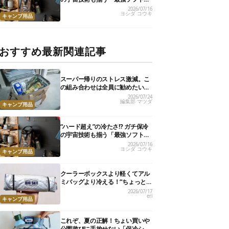
ーラー」17選
2026/07/16
ヨシダ コウキ
キャンプ用品
おすすめ最新関連記事
スーパー帰りのストレス激減。こ
の組み合わせは全員に勧めたい
【編集部のリアル購入品】
2026/07/24
編集部 マツダ
キャンプ用品
“ハード超え”の冷たさ!? ガチ保冷
の宇宙技術も揃う「最強ソフトク
ーラー」17選
2026/07/16
ヨシダ コウキ
キャンプ用品
クーラーボックスより軽くてアル
ミバッグより冷える！“ちょっと
の保冷”に大活躍の軽量バッグ7選
2026/07/17
eri
キャンプ用品
これぞ、夏の正解！ちょい買いや
公園遊びに手放せない「保冷ショ