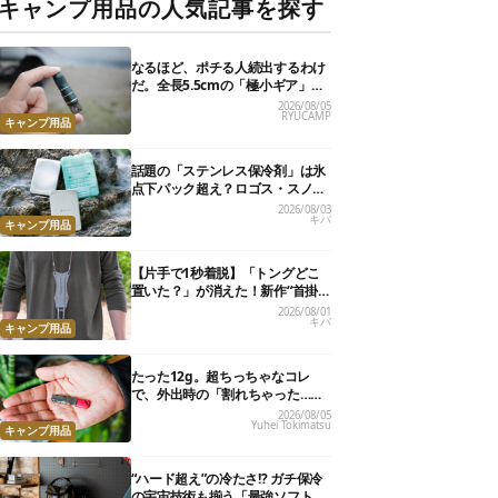
キャンプ用品の人気記事を探す
なるほど、ポチる人続出するわけ
だ。全長5.5cmの「極小ギア」を
使って分かったほんとの魅力
2026/08/05
RYUCAMP
キャンプ用品
話題の「ステンレス保冷剤」は氷
点下パック超え？ロゴス・スノー
ピーク・爆売れノーブランド品を
2026/08/03
キバ
比べてみた
キャンプ用品
【片手で1秒着脱】「トングどこ
置いた？」が消えた！新作“首掛
けトング”、男心くすぐるギミッ
2026/08/01
キバ
クが最高だった
キャンプ用品
たった12g。超ちっちゃなコレ
で、外出時の「割れちゃった…」
がなくなりました
2026/08/05
Yuhei Tokimatsu
キャンプ用品
“ハード超え”の冷たさ!? ガチ保冷
の宇宙技術も揃う「最強ソフトク