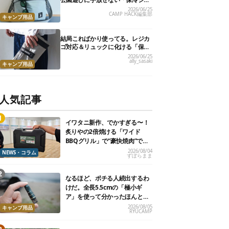
ルダーバッグ」7選
2026/06/25
CAMP HACK編集部
キャンプ用品
結局こればかり使ってる。レジカ
ゴ対応＆リュックに化ける「保冷
トートバッグ」9選
2026/06/25
ally_sasaki
キャンプ用品
人気記事
イワタニ新作、でかすぎる〜！
炙りやの2倍焼ける「ワイド
BBQグリル」で“豪快焼肉”でき
るよ【再販開始】
2026/08/04
NEWS・コラム
ずぼらまま
なるほど、ポチる人続出するわ
けだ。全長5.5cmの「極小ギ
ア」を使って分かったほんとの
魅力
2026/08/05
キャンプ用品
RYUCAMP