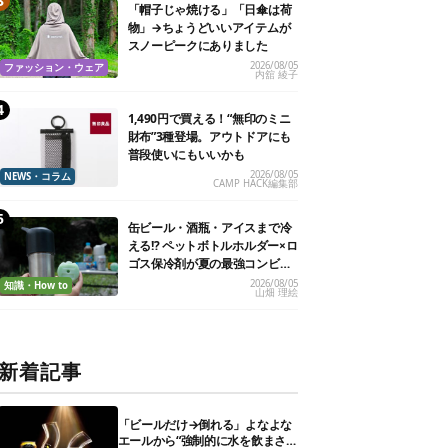
「帽子じゃ焼ける」「日傘は荷
物」→ちょうどいいアイテムが
スノーピークにありました
2026/08/05
ファッション・ウェア
内舘 綾子
1,490円で買える！“無印のミニ
財布”3種登場。アウトドアにも
普段使いにもいいかも
2026/08/05
NEWS・コラム
CAMP HACK編集部
缶ビール・酒瓶・アイスまで冷
える!? ペットボトルホルダー×ロ
ゴス保冷剤が夏の最強コンビだ
った
2026/08/05
知識・How to
山畑 理絵
新着記事
「ビールだけ→倒れる」よなよな
エールから“強制的に水を飲まさ