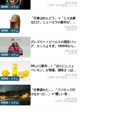
れる”グラスが発売
2026/08/06
CAMP HACK最速ニュース
NEWS・コラム
「日傘はめんどう」→「じゃあ被
るだけ」ニューエラの新作が、真
夏に照準合わせてます
2026/08/06
黒田祥平
NEWS・コラム
グレゴリー × ビームスの限定バッ
グ、カッコよすぎ。1990年から“3
年のみ使用”されていた、紫タグ
2026/08/06
松尾 慧
が復活
NEWS・コラム
3年ぶり新作…！「ほりにしニュ
ーレモン」が登場。後味さっぱり
の万能スパイス！【8月21日発
2026/08/06
CAMP HACK最速ニュース
売】
NEWS・コラム
「仕事疲れた…」「フジロック行
けなかった…」→“優しい音
楽”と“大きな自然”で治癒。まだ間
2026/08/06
CAMP HACK編集部
に合います。
NEWS・コラム