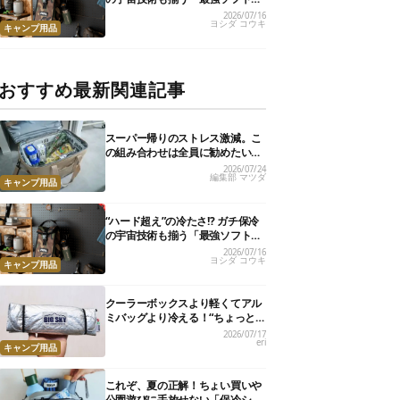
ーラー」17選
2026/07/16
ヨシダ コウキ
キャンプ用品
おすすめ最新関連記事
スーパー帰りのストレス激減。こ
の組み合わせは全員に勧めたい
【編集部のリアル購入品】
2026/07/24
編集部 マツダ
キャンプ用品
“ハード超え”の冷たさ!? ガチ保冷
の宇宙技術も揃う「最強ソフトク
ーラー」17選
2026/07/16
ヨシダ コウキ
キャンプ用品
クーラーボックスより軽くてアル
ミバッグより冷える！“ちょっと
の保冷”に大活躍の軽量バッグ7選
2026/07/17
eri
キャンプ用品
これぞ、夏の正解！ちょい買いや
公園遊びに手放せない「保冷ショ