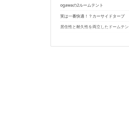
ogawaの2ルームテント
メイドインジャパンの安心感
「ogawa」テント愛用者の口コミ
実は一番快適！？カーサイドタープ
ogawa「ポルヴェーラ34」
ogawa「シュナーベル5」
居住性と耐久性を両立したドームテン
ogawa「カーサイドタープ AL」
ogawa「ティエラ5-EX」
ogawa「カーサイドリビング DX」
ogawa「ヴェレーロ5」
野外に広がる安心快適空間
ogawa「ステイシーネスト」
ogawa「ティエラワイド2」
ogawa「AIRE（アイレ）」
2ルームテントの入り口はこちら
ogawa「リサービア3」