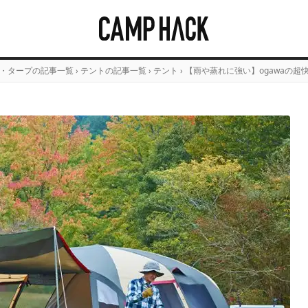
・タープの記事一覧
›
テントの記事一覧
›
テント
›
【雨や蒸れに強い】ogawaの超