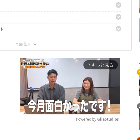
ト
もっと見る
arrow_forward_ios
Powered by 
GliaStudios
Mute