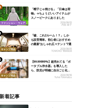
「帽子じゃ焼ける」「日傘は荷
物」→ちょうどいいアイテムが
スノーピークにありました
2026/08/05
ファッション・ウェア
内舘 綾子
「嘘、これ2ルーム！？」しか
も設営簡単。初心者におすすめ
の最新“おしゃれ広々テント”7選
2026/08/05
キャンプ用品
TOMOKO YAMADA
【99.99999%】超売れてる「ポ
ータブル浄水器」を導入した
ら、防災が明確に自分ごと化し
た
2026/08/06
キャンプ用品
Yuhei Tokimatsu
新着記事