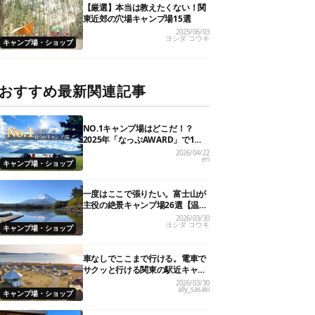
【厳選】本当は教えたくない！関
東近郊の穴場キャンプ場15選
2025/06/03
ヨシダ コウキ
キャンプ場・ショップ
おすすめ最新関連記事
NO.1キャンプ場はどこだ！？
2025年「なっぷAWARD」で1位
を獲得した人気6施設を大発表
2026/04/22
eri
キャンプ場・ショップ
一度はここで張りたい。富士山が
主役の絶景キャンプ場26選【温泉
や初心者向けまで】
2026/03/30
ヨシダ コウキ
キャンプ場・ショップ
車なしでここまで行ける。電車で
サクッと行ける関東の駅近キャン
プ場18選
2026/03/30
ally_sasaki
キャンプ場・ショップ