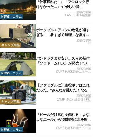
「仕事疲れた…」「フジロック行
けなかった…」→“優しい音
楽”と“大きな自然”で治癒。まだ間
2026/08/07
CAMP HACK編集部
に合います。
NEWS・コラム
ポータブルエアコンの進化が凄す
ぎる！「暑すぎて無理」な夏キャ
ンプを激変させる最新5選
2026/08/07
eri
キャンプ用品
バンドックまだ安い。久々の新作
「ソロドーム1 EX」が発売！“メ
ッシュインナー”だけでも使える
2026/08/07
CAMP HACK最速ニュース
よ【防災も◎】
NEWS・コラム
【ファミグルに】主役ギアはこれ
だった。“みんなが撮りたくなる
カメラ”が楽しすぎる！
2026/08/07
CAMP HACK 編集部
PR
キャンプ用品
「ビールだけ飲む→倒れる」よな
よなエールから“強制的に水を飲
まされる”グラスが発売
2026/08/07
CAMP HACK最速ニュース
NEWS・コラム