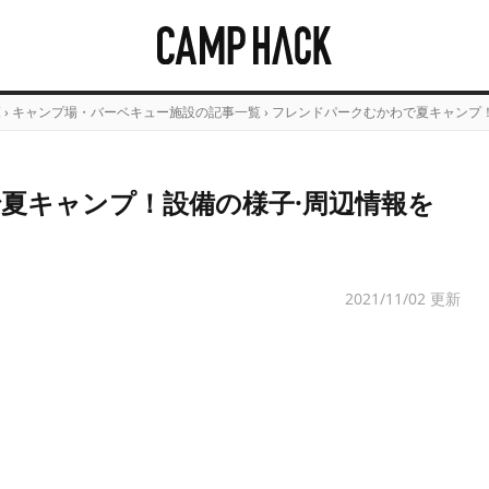
覧
›
キャンプ場・バーベキュー施設の記事一覧
›
フレンドパークむかわで夏キャンプ！
夏キャンプ！設備の様子·周辺情報を
2021/11/02 更新
Loaded
:
/
Unmute
4.82%