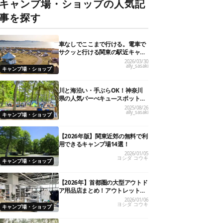
キャンプ場・ショップの人気記
事を探す
車なしでここまで行ける。電車で
サクッと行ける関東の駅近キャン
プ場18選
2026/03/30
ally_sasaki
キャンプ場・ショップ
川と海沿い・手ぶらOK！神奈川
県の人気バーべキュ―スポット20
選
2025/08/26
ally_sasaki
キャンプ場・ショップ
【2026年版】関東近郊の無料で利
用できるキャンプ場14選！
2026/01/05
ヨシダ コウキ
キャンプ場・ショップ
【2026年】首都圏の大型アウトド
ア用品店まとめ！アウトレット情
報も
2026/01/06
ヨシダ コウキ
キャンプ場・ショップ