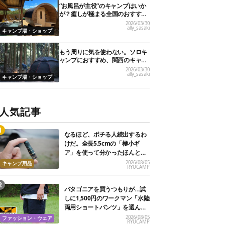
“お風呂が主役”のキャンプはいか
が？癒しが極まる全国のおすすめ
キャンプ場10選！
2026/03/30
ally_sasaki
キャンプ場・ショップ
もう周りに気を使わない。ソロキ
ャンプにおすすめ、関西のキャン
プ場21選
2026/03/30
ally_sasaki
キャンプ場・ショップ
人気記事
なるほど、ポチる人続出するわ
けだ。全長5.5cmの「極小ギ
ア」を使って分かったほんとの
魅力
2026/08/05
キャンプ用品
RYUCAMP
パタゴニアを買うつもりが…試
しに1,500円のワークマン「水陸
両用ショートパンツ」を選んだ
ら大正解だった
2026/08/05
ファッション・ウェア
RYUCAMP