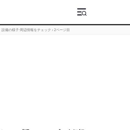
設備の様子·周辺情報をチェック
›
2ページ目