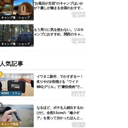
“お風呂が主役”のキャンプはいか
が？癒しが極まる全国のおすすめ
キャンプ場10選！
2026/03/30
ally_sasaki
キャンプ場・ショップ
もう周りに気を使わない。ソロキ
ャンプにおすすめ、関西のキャン
プ場21選
2026/03/30
ally_sasaki
キャンプ場・ショップ
人気記事
イワタニ新作、でかすぎる〜！
炙りやの2倍焼ける「ワイド
BBQグリル」で“豪快焼肉”でき
るよ【再販開始】
2026/08/04
NEWS・コラム
ずぼらまま
なるほど、ポチる人続出するわ
けだ。全長5.5cmの「極小ギ
ア」を使って分かったほんとの
魅力
2026/08/05
キャンプ用品
RYUCAMP