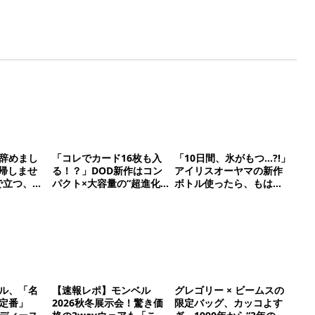
辞めまし
「コレでカード16枚も入
「10日間、氷がもつ…?!」
帰しませ
る！？」DOD新作はコン
アイリスオーヤマの新作
で立つ、型
パクト×大容量の“超進化
ボトル使ったら、もは
ドベルグ
系ミニマル財布”だ！
や“持ち運べる保冷庫級”で
震えた
ル、「名
【速報レポ】モンベル
グレゴリー × ビームスの
定番」
2026秋冬展示会！驚き価
限定バッグ、カッコよす