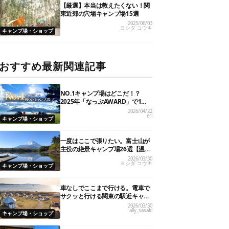
【厳選】本当は教えたくない！関
東近郊の穴場キャンプ場15選
2025/06/03
ヨシダ コウキ
キャンプ場・ショップ
おすすめ最新関連記事
NO.1キャンプ場はどこだ！？
2025年「なっぷAWARD」で1位
を獲得した人気6施設を大発表
2026/04/22
eri
キャンプ場・ショップ
一度はここで張りたい。富士山が
主役の絶景キャンプ場26選【温泉
や初心者向けまで】
2026/03/30
ヨシダ コウキ
キャンプ場・ショップ
車なしでここまで行ける。電車で
サクッと行ける関東の駅近キャン
プ場18選
2026/03/30
ally_sasaki
キャンプ場・ショップ