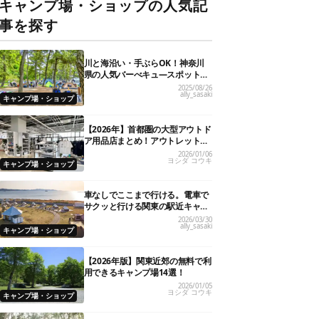
キャンプ場・ショップの人気記
事を探す
川と海沿い・手ぶらOK！神奈川
県の人気バーべキュ―スポット20
選
2025/08/26
ally_sasaki
キャンプ場・ショップ
【2026年】首都圏の大型アウトド
ア用品店まとめ！アウトレット情
報も
2026/01/06
ヨシダ コウキ
キャンプ場・ショップ
車なしでここまで行ける。電車で
サクッと行ける関東の駅近キャン
プ場18選
2026/03/30
ally_sasaki
キャンプ場・ショップ
【2026年版】関東近郊の無料で利
用できるキャンプ場14選！
2026/01/05
ヨシダ コウキ
キャンプ場・ショップ