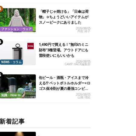
「帽子じゃ焼ける」「日傘は荷
物」→ちょうどいいアイテムが
スノーピークにありました
2026/08/05
ファッション・ウェア
内舘 綾子
1,490円で買える！“無印のミニ
財布”3種登場。アウトドアにも
普段使いにもいいかも
2026/08/05
NEWS・コラム
CAMP HACK編集部
缶ビール・酒瓶・アイスまで冷
える!? ペットボトルホルダー×ロ
ゴス保冷剤が夏の最強コンビだ
った
2026/08/05
知識・How to
山畑 理絵
新着記事