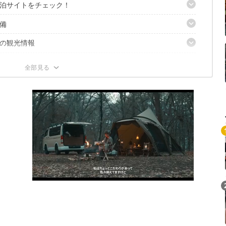
泊サイトをチェック！
ートキャンプ場の基本情報
備
B／タイプC／タイプD）
E／タイプW／タイプJ）
の観光情報
／タイプG／タイプH）
ーム
）
楽々・快適キャンプ場
公園
根桃源天笑閣
C）
 白根店
ブラリーハウス
房
ア
白州工場
センター