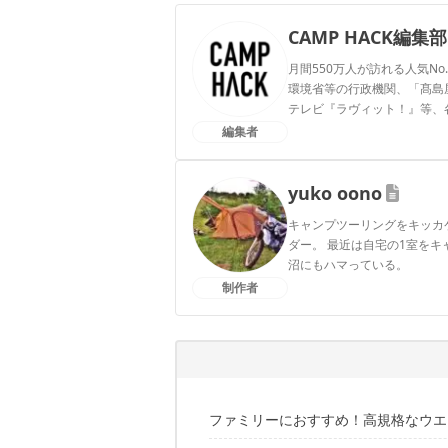
CAMP HACK編集部
月間550万人が訪れる人気No
環境省等の行政機関、「髙島屋」
テレビ『ラヴィット！』等、
編集者
CAMP HACK編集部のプ
yuko oono
キャンプツーリングをキッカ
ダー。 最近は自宅の1室を
沼にもハマっている。
制作者
yuko oonoのプロフィール
ファミリーにおすすめ！高規格なウエ