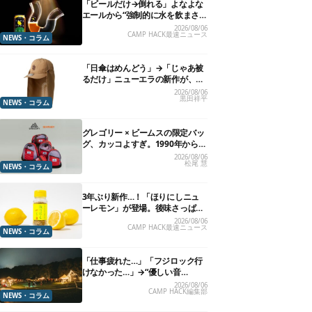
「ビールだけ→倒れる」よなよな
エールから“強制的に水を飲まさ
れる”グラスが発売
2026/08/06
CAMP HACK最速ニュース
NEWS・コラム
「日傘はめんどう」→「じゃあ被
るだけ」ニューエラの新作が、真
夏に照準合わせてます
2026/08/06
黒田祥平
NEWS・コラム
グレゴリー × ビームスの限定バッ
グ、カッコよすぎ。1990年から“3
年のみ使用”されていた、紫タグ
2026/08/06
松尾 慧
が復活
NEWS・コラム
3年ぶり新作…！「ほりにしニュ
ーレモン」が登場。後味さっぱり
の万能スパイス！【8月21日発
2026/08/06
CAMP HACK最速ニュース
売】
NEWS・コラム
「仕事疲れた…」「フジロック行
けなかった…」→“優しい音
楽”と“大きな自然”で治癒。まだ間
2026/08/06
CAMP HACK編集部
に合います。
NEWS・コラム