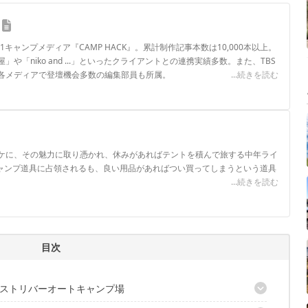
.1キャンプメディア『CAMP HACK』。累計制作記事本数は10,000本以上。
や「niko and ...」といったクライアントとの連携実績多数。また、TBS
各メディアで登壇機会多数の編集部員も所属。
...続きを読む
ロフィール
ケに、その魅力に取り憑かれ、休みがあればテントを積んで旅する中年ライ
キャンプ道具に占領されるも、良い用品があればつい買ってしまうという道具
...続きを読む
目次
ストリバーオートキャンプ場