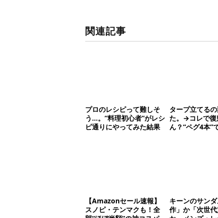
関連記事
プロのレシピって難しそ
タープ立てるの
う…。”料理初心者”がレシ
た。→コレで復
ピ通りにやってみた結果
ん？“ペグ4本”
破りギアです【
新作 NEUK】
【Amazonセール速報】
キーンのサンダ
スノピ・テンマクも！全
作」か「次世代