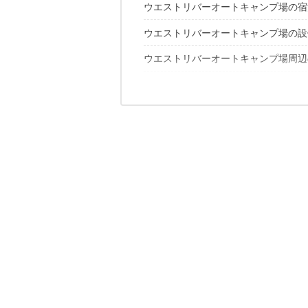
ウエストリバーオートキャンプ場の宿
ネット予約もOK！ウエストリバーオ
ウエストリバーオートキャンプ場の設
キャンプサイト AC電源付き（タイプ
キャンプサイト AC電源なし（タイプ
ウエストリバーオートキャンプ場周辺
露天風呂
ドッグランサイト（タイプA／タイプF
女性に嬉しい！シャワー＆パウダール
ロッジ（タイプA／タイプB／タイプC
ウェストリバーオートキャンプ場は、
釣りやBBQが楽しめる！塩沢渓谷河川
炊事棟
バンガロー
キャンプ場から一番近い温泉施設！白
トイレ
コテージ（タイプA／タイプB／タイプ
食料調達におすすめ！Aコープこま野
漫画、絵本、文庫本が読み放題！ライ
お土産を買うなら！ハッピーパーク
魚のつかみ取り池
雨の日におすすめ！スパティオ体験工
ミニ・クライミングに挑戦！遊具エリ
アイスの試食もできる！シャトレーゼ
乗馬体験ができる！南アルプス市乗馬