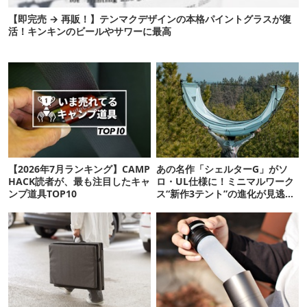
【即完売 → 再販！】テンマクデザインの本格パイントグラスが復
活！キンキンのビールやサワーに最高
【2026年7月ランキング】CAMP
あの名作「シェルターG」がソ
HACK読者が、最も注目したキャ
ロ・UL仕様に！ミニマルワーク
ンプ道具TOP10
ス“新作3テント”の進化が見逃せ
ない