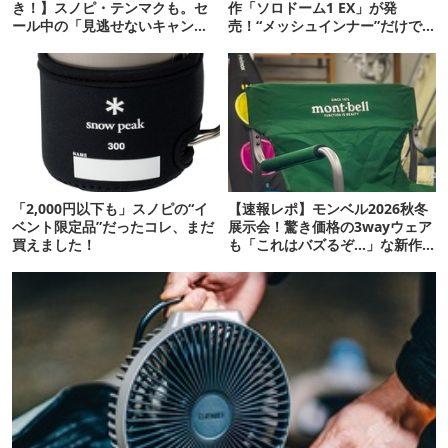
き！】スノピ・テンマクも。セ
作「ソロドーム1 EX」が発
ール中の「見逃せないキャンプ
売！“メッシュインナー”だけで
道具」12選
も使えるよ【防災も◎】
「2,000円以下も」スノピの“イ
【速報レポ】モンベル2026秋冬
ベント限定品”だったコレ、まだ
展示会！驚き価格の3wayウェア
買えました！
も「これはバズるぞ…」な新作
10選