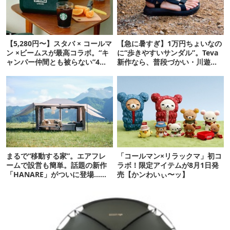
【5,280円〜】スタバ × コールマ
【急に暑すぎ】1万円ちょいなの
ン ×ビームスが最高コラボ。“キ
に“歩きやすいサンダル”。Teva
ャンパー仲間とも被らない”4ア
新作なら、普段づかい・川遊
イテムを発表
び・登山もOK！
まるで“移動する家”。エアフレ
「コールマン×リラックマ」初コ
ームで設営も簡単。話題の新作
ラボ！限定アイテムが8月1日発
「HANARE」がついに登場…！
売【かンわいぃ〜ッ】
【07/24予約開始】