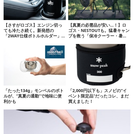
【さすがロゴス】エンジン切っ
【真夏の必需品が安い…！】ロ
ても冷たさ続く。新発想の
ゴス・NESTOUTも。猛暑キャン
「2WAY仕様ボトルホルダー」が
プを救う「保冷クーラー・暑さ
頼りになります
対策ギア」12選
「たった134g」モンベルのボト
「2,000円以下も」スノピの“イ
ルが、“真夏の通勤”で地味に便
ベント限定品”だったコレ、まだ
利かも
買えました！