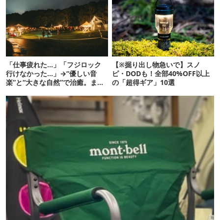
「仕事疲れた…」「フジロック
【※掘り出し物急いで】スノ
行けなかった…」→“優しい音
ピ・DODも！全部40%OFF以上
楽”と“大きな自然”で治癒。まだ
の「超得ギア」10選
間に合います。