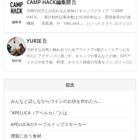
CAMP HACK編集部
月間550万人が訪れる人気No.1キャンプメディア『CAMP
HACK』。累計制作記事本数は10,000本以上。環境省等の行政
編集者
機関、「髙島屋」や「niko and ...」といったクライアントとの
...続きを読む
連携実績多数。また、TBSテレビ『ラヴィット！』等、各メデ
ィアで登壇機会多数の編集部員も所属。
YURIE
CAMP HACK編集部のプロフィール
大好きな自然と触れ合うためアウトドア×遊び＝ソトアソビを
中心にアクティブに過ごす。キャンプや登山などの他、DIYア
制作者
イテムや女子旅、料理、オススメ雑貨の写真をインスタグラム
...続きを読む
で発信中。
YURIEのプロフィール
目次
みんなと話しながらワインのお供を作れたら…
”APELUCA（アペルカ）”とは
APELUCAのテーブルトップスモーカー
燻製に合う食材