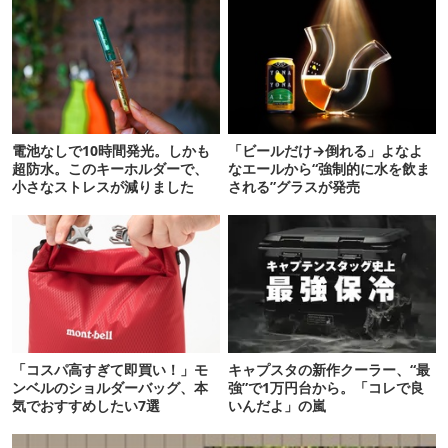
電池なしで10時間発光。しかも
「ビールだけ→倒れる」よなよ
超防水。このキーホルダーで、
なエールから“強制的に水を飲ま
小さなストレスが減りました
される”グラスが発売
「コスパ高すぎて即買い！」モ
キャプスタの新作クーラー、“最
ンベルのショルダーバッグ、本
強”で1万円台から。「コレで良
気でおすすめしたい7選
いんだよ」の嵐