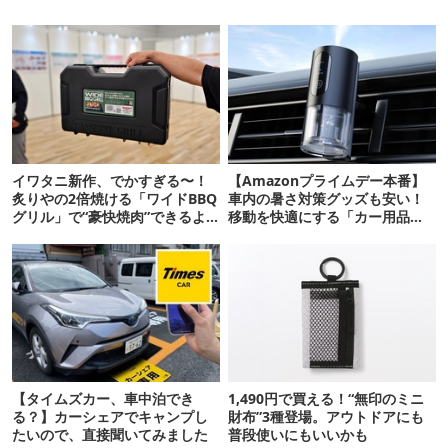
イワタニ新作、でかすぎる〜！
【Amazonプライムデー本番】
炙りやの2倍焼ける「ワイドBBQ
車内の暑さ対策グッズも安い！
グリル」で“豪快焼肉”できるよ
移動を快適にする「カー用品」
【再販開始】
12選
【タイムズカー、車中泊でき
1,490円で買える！“無印のミニ
る？】カーシェアでキャンプし
財布”3種登場。アウトドアにも
たいので、直接聞いてみました
普段使いにもいいかも