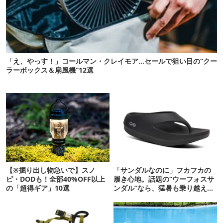
「え、やっす！」コールマン・クレイモア…セールで狙い目の“クー
ラーボックス＆扇風機”12選
【※掘り出し物急いで】スノ
「サンダルなのに」フカフカの
ピ・DODも！全部40%OFF以上
履き心地。話題の“ウーフォスサ
の「超得ギア」10選
ンダル”なら、猛暑も乗り越えら
れるかも