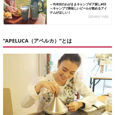
～YURIEのわがままキャンプギア探し#05
～キャンプで美味しいビールが飲めるアイ
テムがほしい！
2022/09/01
YURIE
”APELUCA（アペルカ）”とは