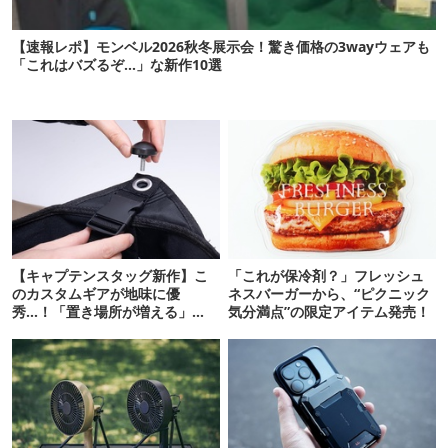
【速報レポ】モンベル2026秋冬展示会！驚き価格の3wayウェアも
「これはバズるぞ…」な新作10選
【キャプテンスタッグ新作】こ
「これが保冷剤？」フレッシュ
のカスタムギアが地味に優
ネスバーガーから、“ピクニック
秀…！「置き場所が増える」
気分満点”の限定アイテム発売！
「荷物が落ちない」