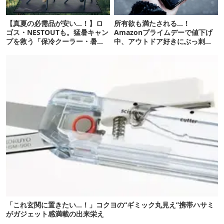
【真夏の必需品が安い…！】ロ
所有欲も満たされる…！
ゴス・NESTOUTも。猛暑キャン
Amazonプライムデーで値下げ
プを救う「保冷クーラー・暑さ
中、アウトドア好きにぶっ刺さ
対策ギア」12選
る「便利ガジェット」8選
「これ玄関に置きたい…！」コクヨの“ギミック丸見え”携帯ハサミ
がガジェット感満載の出来栄え