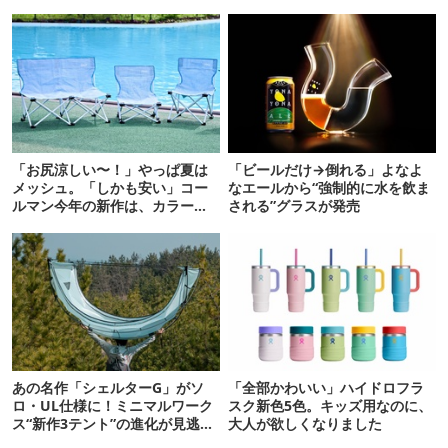
「お尻涼しい〜！」やっぱ夏は
「ビールだけ→倒れる」よなよ
メッシュ。「しかも安い」コー
なエールから“強制的に水を飲ま
ルマン今年の新作は、カラーも
される”グラスが発売
さわやかです
あの名作「シェルターG」がソ
「全部かわいい」ハイドロフラ
ロ・UL仕様に！ミニマルワーク
スク新色5色。キッズ用なのに、
ス“新作3テント”の進化が見逃せ
大人が欲しくなりました
ない