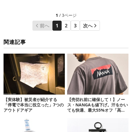
1
/ 3ページ
前へ
1
2
3
次へ
関連記事
【実体験】被災者が紹介する
【売切れ前に確保して！】ノー
「停電で本当に役立った」7つの
ス・NANGAも値下げ。汗をかい
アウトドアギア
ても快適、最大55%オフ「高機
能ウェア」10選