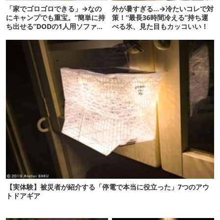
「家でゴロゴロできる」→なの
外が暑すぎる…→冷たいコレで対
にキャンプでも重宝。“簡単に持
策！“最長36時間冷える”持ち運
ち出せる”DODの1人用ソファが
べる氷、見た目もカッコいい！
便利かも
【実体験】被災者が紹介する「停電で本当に役立った」7つのアウ
トドアギア