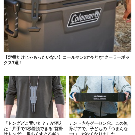
【定番だけじゃもったいない】コールマンの“今どき”クーラーボッ
クス7選！
「トングどこ置いた？」が消え
テント内をゲーセン化。この無
た！片手で1秒着脱できる“首掛
骨ギアで、子どもの「つまんな
けトング”、男心くすぐるギミッ
ーい」がなくなりました