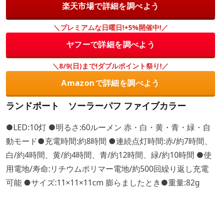
楽天市場で詳細を調べよう
＼プレミアムな日曜日!+5%開催中!／
ヤフーで詳細を調べよう
＼8/9(日)まで!ダブルポイント祭り!／
Amazonで詳細を調べよう
ランドポート ソーラーパフ ファイブカラー
●LED:10灯 ●明るさ:60ルーメン 赤・白・黄・青・緑・自
動モード●充電時間:約8時間 ●連続点灯時間:赤/約7時間、
白/約4時間、黄/約4時間、青/約12時間、緑/約10時間 ●使
用電地/寿命:リチウムポリマー電地/約500回繰り返し充電
可能 ●サイズ:11×11×11cm 膨らましたとき●重量:82g