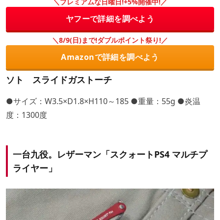
＼プレミアムな日曜日!+5%開催中!／
ヤフーで詳細を調べよう
＼8/9(日)まで!ダブルポイント祭り!／
Amazonで詳細を調べよう
ソト スライドガストーチ
●サイズ：W3.5×D1.8×H110～185 ●重量：55g ●炎温
度：1300度
一台九役。レザーマン「スクォートPS4 マルチプ
ライヤー」