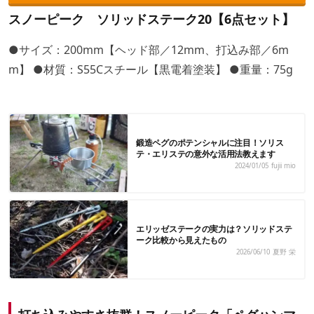
スノーピーク ソリッドステーク20【6点セット】
●サイズ：200mm【ヘッド部／12mm、打込み部／6m
m】 ●材質：S55Cスチール【黒電着塗装】 ●重量：75g
鍛造ペグのポテンシャルに注目！ソリス
テ・エリステの意外な活用法教えます
2024/01/05
fujii mio
エリッゼステークの実力は？ソリッドステ
ーク比較から見えたもの
2026/06/10
夏野 栄