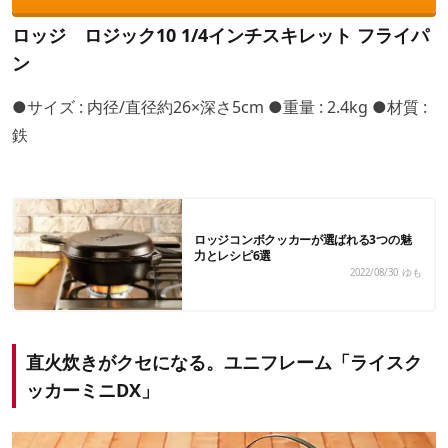
ロッジ ロジック10 1/4インチスキレット フライパ
ン
●サイズ : 内径/直径約26×深さ5cm ●重量 : 2.4kg ●材質 :
鉄
ロッジコンボクッカーが選ばれる3つの魅
力とレシピ6選
2022/08/30
ゆも
直火炊きがクセになる。ユニフレーム「ライスク
ッカーミニDX」