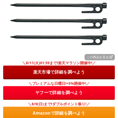
この商品を見る
＼8/11(火)01:59まで!楽天マラソン開催中!／
楽天市場で詳細を調べよう
＼プレミアムな日曜日!+5%開催中!／
ヤフーで詳細を調べよう
＼8/9(日)まで!ダブルポイント祭り!／
Amazonで詳細を調べよう