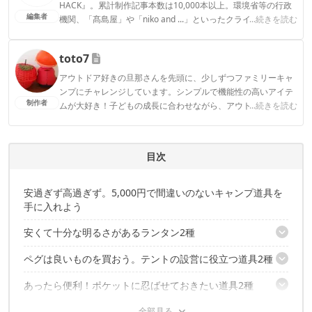
HACK』。累計制作記事本数は10,000本以上。環境省等の行政
編集者
機関、「髙島屋」や「niko and ...」といったクライアントとの
...続きを読む
連携実績多数。また、TBSテレビ『ラヴィット！』等、各メデ
ィアで登壇機会多数の編集部員も所属。
toto7
CAMP HACK編集部のプロフィール
アウトドア好きの旦那さんを先頭に、少しずつファミリーキャ
ンプにチャレンジしています。シンプルで機能性の高いアイテ
制作者
ムが大好き！子どもの成長に合わせながら、アウトドアを楽し
...続きを読む
むことがモットーです！
toto7のプロフィール
目次
安過ぎず高過ぎず。5,000円で間違いのないキャンプ道具を
手に入れよう
安くて十分な明るさがあるランタン2種
ペグは良いものを買おう。テントの設営に役立つ道具2種
軽量かつエコな灯りが嬉しい「ソーラーパフ」
コンパクトで安全。スノーピーク「たねほおずき」
あったら便利！ポケットに忍ばせておきたい道具2種
固い地面でも打ち込める！スノーピーク「ソリッドステーク20」
打ち込みやすさ抜群！スノーピーク「ペグハンマーPRO.S」
コスパ抜群な評価の高いキッチンツール3選