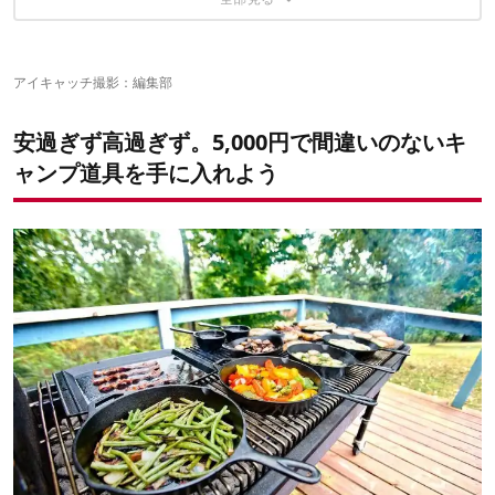
風が吹いても簡単着火！ソト「スライドガストーチ」
一台九役。レザーマン「スクォートPS4 マルチプライヤー」
コスパといえば！「キャプスタ」の間違いないキャンプ
これは一生もの！ロッジ「ロジック10 1/4インチスキレット フラ
道具5選
イパン」
アイキャッチ撮影：編集部
直火炊きがクセになる。ユニフレーム「ライスクッカーミニDX」
コスパ最強ラインナップ！5,000円台のアイテムが熱い！
軽量でコンパクト！キャプテンスタッグ「クレセント3人用ドーム
安定した火力。ソト「レギュレーターストーブ」
テント」
安過ぎず高過ぎず。5,000円で間違いのないキ
軽量かつ丈夫。キャプテンスタッグ「鹿ベンチ」
ャンプ道具を手に入れよう
一台二役。キャプテンスタッグ「ヘキサ ステンレス ファイアグリ
ル」
ちゃぶ台感覚。キャプテンスタッグ「CSクラシックス ＦＤパー
クテーブル〈60〉」
ソロキャン必需品！キャプテンスタッグ「アルミ ロールテーブ
ル」