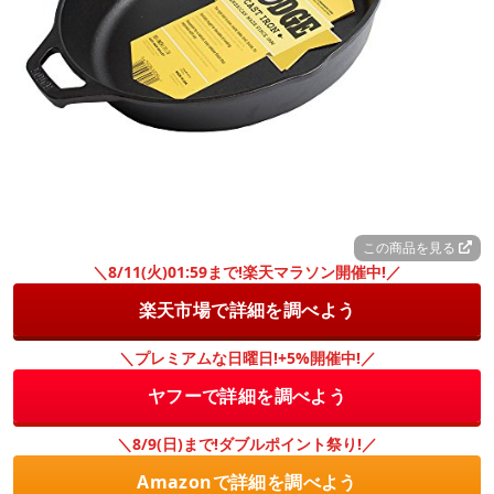
この商品を見る
＼8/11(火)01:59まで!楽天マラソン開催中!／
楽天市場で詳細を調べよう
＼プレミアムな日曜日!+5%開催中!／
ヤフーで詳細を調べよう
＼8/9(日)まで!ダブルポイント祭り!／
Amazonで詳細を調べよう