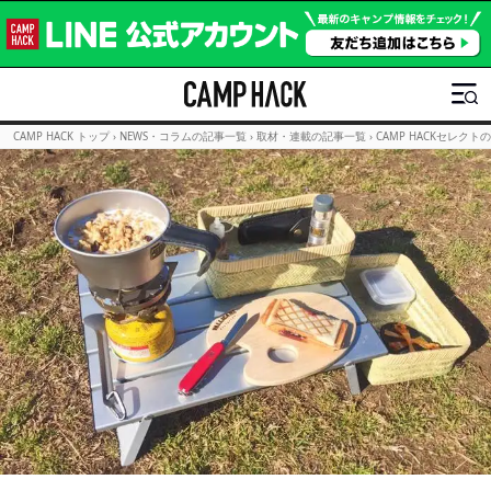
CAMP HACK トップ
›
NEWS・コラムの記事一覧
›
取材・連載の記事一覧
›
CAMP HACKセレクト