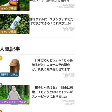
48gの「ミニ座布団」が超イイ具
合
2026/08/08
Yuhei Tokimatsu
キャンプ用品
濡れタオルに「スタンプ」するだ
けで氷ができる！これ飛び上がる
くらい涼しくて最高だった
2026/08/02
相京 雅行
キャンプ用品
人気記事
「日傘はめんどう」→「じゃあ
被るだけ」ニューエラの新作
が、真夏に照準合わせてます
2026/08/06
NEWS・コラム
黒田祥平
「帽子じゃ焼ける」「日傘は荷
物」→ちょうどいいアイテムが
スノーピークにありました
2026/08/08
ファッション・ウェア
内舘 綾子