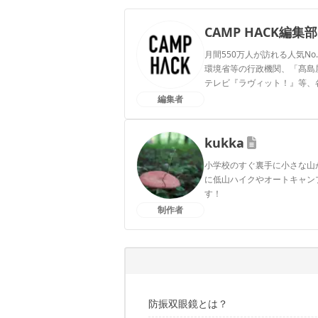
CAMP HACK編集部
月間550万人が訪れる人気No
環境省等の行政機関、「髙島屋」
テレビ『ラヴィット！』等、
編集者
CAMP HACK編集部のプ
kukka
小学校のすぐ裏手に小さな山
に低山ハイクやオートキャン
す！
制作者
kukkaのプロフィール
防振双眼鏡とは？