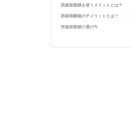
防振双眼鏡を使うメリットとは？
実際に使ってみてどうだった？防振双
防振双眼鏡のデメリットとは？
防振双眼鏡の選び方
防振双眼鏡のおすすめ6選
倍率は「対象との距離」で選ぼう
対物レンズの有効径が大きいほど明る
快適な視野を確保できる！
キャノン BINO10×30 IS II
キャノン BINO 8×26IS
こちらの記事もおすすめ
キャノン BINO12×36 IS Ⅲ
ニコン スタビライズ 12×32
ブッシュネル スタビルビュー