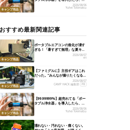
災が明確に自分ごと化した
2026/08/06
Yuhei Tokimatsu
キャンプ用品
おすすめ最新関連記事
ポータブルエアコンの進化が凄す
ぎる！「暑すぎて無理」な夏キャ
ンプを激変させる最新5選
2026/08/07
eri
キャンプ用品
【ファミグルに】主役ギアはこれ
だった。“みんなが撮りたくなる
カメラ”が楽しすぎる！
2026/08/07
CAMP HACK 編集部
PR
キャンプ用品
【99.99999%】超売れてる「ポー
タブル浄水器」を導入したら、防
災が明確に自分ごと化した
2026/08/06
Yuhei Tokimatsu
キャンプ用品
濡れない・汚れない・痛くない。