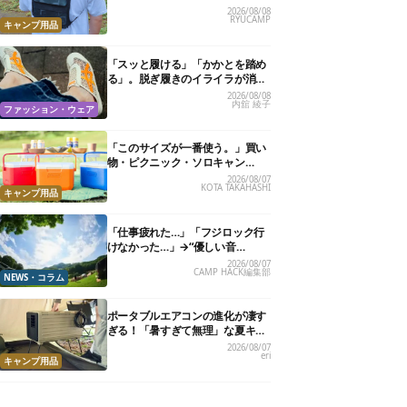
試したら、夏の移動がラクになっ
2026/08/08
RYUCAMP
た
キャンプ用品
「スッと履ける」「かかとを踏め
る」。脱ぎ履きのイライラが消え
る快適“スニーカーサンダル”6選
2026/08/08
内舘 綾子
ファッション・ウェア
「このサイズが一番使う。」買い
物・ピクニック・ソロキャン
に“ちょうどいい”小型クーラーボ
2026/08/07
KOTA TAKAHASHI
ックス13選
キャンプ用品
「仕事疲れた…」「フジロック行
けなかった…」→“優しい音
楽”と“大きな自然”で治癒。まだ間
2026/08/07
CAMP HACK編集部
に合います。
NEWS・コラム
ポータブルエアコンの進化が凄す
ぎる！「暑すぎて無理」な夏キャ
ンプを激変させる最新5選
2026/08/07
eri
キャンプ用品