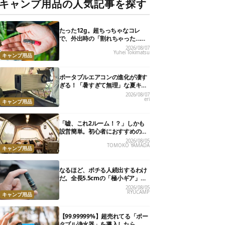
キャンプ用品の人気記事を探す
たった12g。超ちっちゃなコレ
で、外出時の「割れちゃった…」
がなくなりました
2026/08/07
Yuhei Tokimatsu
キャンプ用品
ポータブルエアコンの進化が凄す
ぎる！「暑すぎて無理」な夏キャ
ンプを激変させる最新5選
2026/08/07
eri
キャンプ用品
「嘘、これ2ルーム！？」しかも
設営簡単。初心者におすすめの最
新“おしゃれ広々テント”7選
2026/08/05
TOMOKO YAMADA
キャンプ用品
なるほど、ポチる人続出するわけ
だ。全長5.5cmの「極小ギア」を
使って分かったほんとの魅力
2026/08/05
RYUCAMP
キャンプ用品
【99.99999%】超売れてる「ポー
タブル浄水器」を導入したら、防