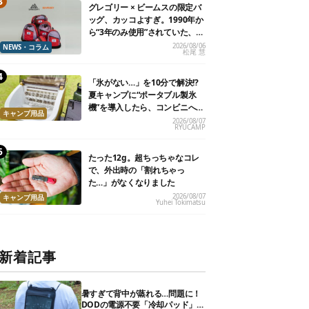
グレゴリー × ビームスの限定バ
ッグ、カッコよすぎ。1990年か
ら“3年のみ使用”されていた、紫
タグが復活
2026/08/06
NEWS・コラム
松尾 慧
「氷がない…」を10分で解決!?
夏キャンプに“ポータブル製氷
機”を導入したら、コンビニへ走
キャンプ用品
る必要がなくなった
2026/08/07
RYUCAMP
たった12g。超ちっちゃなコレ
で、外出時の「割れちゃっ
た…」がなくなりました
2026/08/07
キャンプ用品
Yuhei Tokimatsu
新着記事
暑すぎて背中が蒸れる…問題に！
DODの電源不要「冷却パッド」を