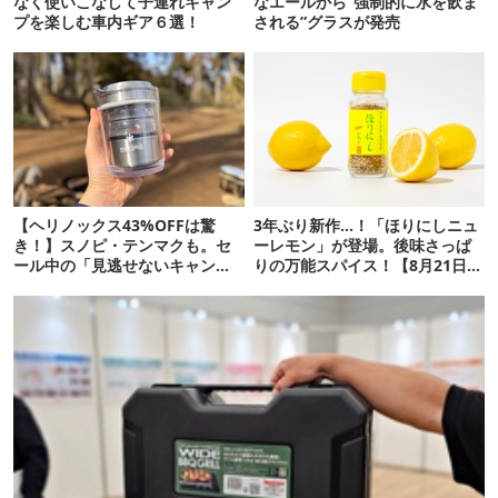
なく使いこなして子連れキャン
なエールから“強制的に水を飲ま
プを楽しむ車内ギア６選！
される”グラスが発売
【ヘリノックス43%OFFは驚
3年ぶり新作…！「ほりにしニュ
き！】スノピ・テンマクも。セ
ーレモン」が登場。後味さっぱ
ール中の「見逃せないキャンプ
りの万能スパイス！【8月21日発
道具」12選
売】