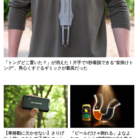
「トングどこ置いた？」が消えた！片手で1秒着脱できる“首掛けト
ング”、男心くすぐるギミックが最高だった
【車移動に欠かせない】さりげ
「ビールだけ→倒れる」よなよ