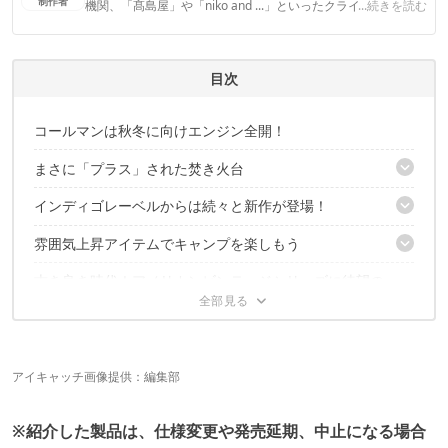
制作者
機関、「髙島屋」や「niko and ...」といったクライアントとの
...続きを読む
連携実績多数。また、TBSテレビ『ラヴィット！』等、各メデ
ィアで登壇機会多数の編集部員も所属。
CAMP HACK編集部のプロフィール
目次
コールマンは秋冬に向けエンジン全開！
まさに「プラス」された焚き火台
インディゴレーベルからは続々と新作が登場！
着たい服が着れる！？スパークシールドは2サイズ
雰囲気上昇アイテムでキャンプを楽しもう
新テーブルはシックなおしゃれさがイイ
素材の質感と木のフレームが特徴的なチェア！
古き良き時代！アメリカンビンテージシリーズに待望の
テーブルウェアはキャンプだからこそこだわる！
ゆったり座りたい方にはこちら！
追加商品
家でも車中泊でも。アドベンチャースリーピングバッグ C0
存在感は2ルーム界トップ!? ILトンネル2ルームハウス／LDX（デ
ニム）
タフシリーズからも秋冬にぴったりの色が！
まさにビンテージ！大物テントが来た！
どこか懐かしい…ビンテージスリーピングバッグ／C5
パーティーに最適！このアイテムの正体は…？
アイキャッチ画像提供：編集部
2ルームが欲しいなら、秋まで待ってもいいのかも……？
快適レイチェアから新色登場！
最後は、秋冬に欠かせないスクリーンタープ！
今年の秋冬もキャンプがアツい予感！
※紹介した製品は、仕様変更や発売延期、中止になる場合