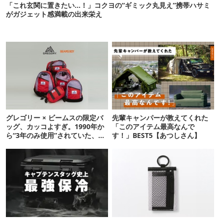
「これ玄関に置きたい…！」コクヨの“ギミック丸見え”携帯ハサミ
がガジェット感満載の出来栄え
グレゴリー × ビームスの限定バ
先輩キャンパーが教えてくれた
ッグ、カッコよすぎ。1990年か
「このアイテム最高なんで
ら“3年のみ使用”されていた、紫
す！」BEST5【あつしさん】
タグが復活