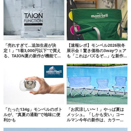
「売れすぎて…追加生産が決
【速報レポ】モンベル2026秋冬
定！」“1着3,000円以下”で買え
展示会！驚き価格の3wayウェア
る、TAION夏の新作が機能てん
も「これはバズるぞ…」な新作
こ盛りです
10選
「たった134g」モンベルのボト
「お尻涼しい〜！」やっぱ夏は
ルが、“真夏の通勤”で地味に便
メッシュ。「しかも安い」コー
利かも
ルマン今年の新作は、カラーも
さわやかです