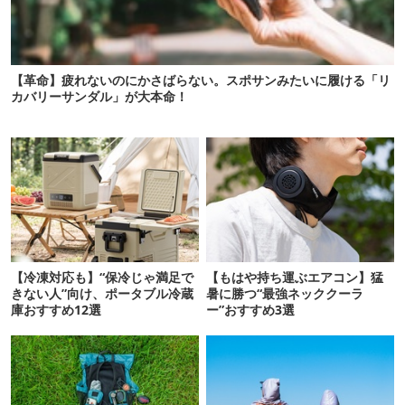
【革命】疲れないのにかさばらない。スポサンみたいに履ける「リ
カバリーサンダル」が大本命！
【冷凍対応も】“保冷じゃ満足で
【もはや持ち運ぶエアコン】猛
きない人”向け、ポータブル冷蔵
暑に勝つ“最強ネッククーラ
庫おすすめ12選
ー”おすすめ3選