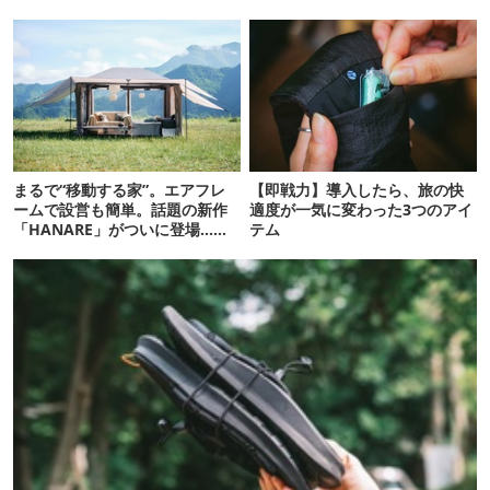
機”12選
まるで“移動する家”。エアフレ
【即戦力】導入したら、旅の快
ームで設営も簡単。話題の新作
適度が一気に変わった3つのアイ
「HANARE」がついに登場…！
テム
【07/24予約開始】