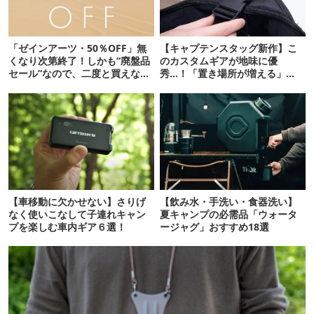
「ゼインアーツ・50％OFF」無
【キャプテンスタッグ新作】こ
くなり次第終了！しかも“廃盤品
のカスタムギアが地味に優
セール”なので、二度と買えない
秀…！「置き場所が増える」
かも【8月4日から】
「荷物が落ちない」
【車移動に欠かせない】さりげ
【飲み水・手洗い・食器洗い】
なく使いこなして子連れキャン
夏キャンプの必需品「ウォータ
プを楽しむ車内ギア６選！
ージャグ」おすすめ18選