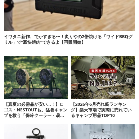
イワタニ新作、でかすぎる〜！炙りやの2倍焼ける「ワイドBBQグ
リル」で“豪快焼肉”できるよ【再販開始】
【真夏の必需品が安い…！】ロ
【2026年6月売れ筋ランキン
ゴス・NESTOUTも。猛暑キャン
グ】楽天市場で実際に売れてい
プを救う「保冷クーラー・暑さ
るキャンプ用品TOP10
対策ギア」12選