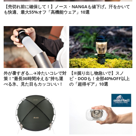
【売切れ前に確保して！】ノース・NANGAも値下げ。汗をかいて
も快適、最大55%オフ「高機能ウェア」10選
外が暑すぎる…→冷たいコレで対
【※掘り出し物急いで】スノ
策！“最長36時間冷える”持ち運
ピ・DODも！全部40%OFF以上
べる氷、見た目もカッコいい！
の「超得ギア」10選