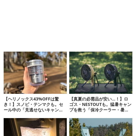
【ヘリノックス43%OFFは驚
【真夏の必需品が安い…！】ロ
き！】スノピ・テンマクも。セ
ゴス・NESTOUTも。猛暑キャン
ール中の「見逃せないキャンプ
プを救う「保冷クーラー・暑さ
道具」12選
対策ギア」12選