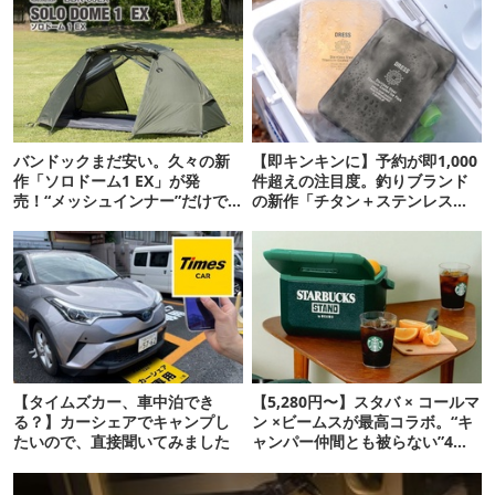
バンドックまだ安い。久々の新
【即キンキンに】予約が即1,000
作「ソロドーム1 EX」が発
件超えの注目度。釣りブランド
売！“メッシュインナー”だけで
の新作「チタン＋ステンレスの
も使えるよ【防災も◎】
保冷剤」が再販開始
【タイムズカー、車中泊でき
【5,280円〜】スタバ × コールマ
る？】カーシェアでキャンプし
ン ×ビームスが最高コラボ。“キ
たいので、直接聞いてみました
ャンパー仲間とも被らない”4ア
イテムを発表