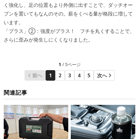
く強化し、足の位置もより外側に出すことで、ダッチオー
ブンを置いてもなんのその。薪をくべる量が格段に増して
います。
「プラス」②：強度がプラス！ フチを丸くすることで、
さらに歪みが発生しにくくなりました。
1
/ 5ページ
前へ
1
2
3
4
5
次へ
関連記事