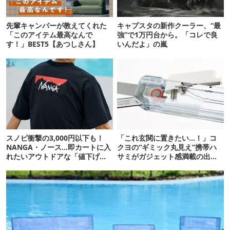
先輩キャンパーが教えてくれた
キャプスタの新作クーラー、“最
「このアイテム最高なんで
強”で1万円台から。「コレで良
す！」BEST5【あつしさん】
いんだよ」の嵐
スノピ衝撃の3,000円以下も！
「これ玄関に置きたい…！」コ
NANGA・ノース…即カートに入
クヨの“ギミック丸見え”携帯ハ
れたいアウトドアな「値下げ夏
サミがガジェット感満載の出来
服」12選
栄え