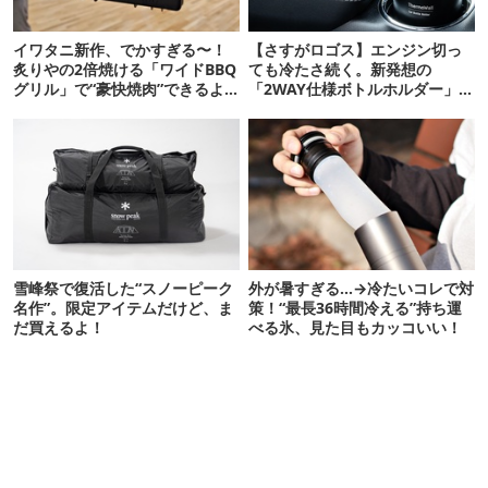
イワタニ新作、でかすぎる〜！
【さすがロゴス】エンジン切っ
炙りやの2倍焼ける「ワイドBBQ
ても冷たさ続く。新発想の
グリル」で“豪快焼肉”できるよ
「2WAY仕様ボトルホルダー」が
【再販開始】
頼りになります
雪峰祭で復活した“スノーピーク
外が暑すぎる…→冷たいコレで対
名作”。限定アイテムだけど、ま
策！“最長36時間冷える”持ち運
だ買えるよ！
べる氷、見た目もカッコいい！