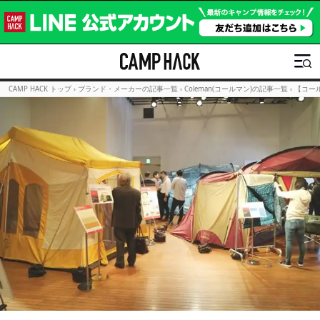
CAMP HACK トップ
›
ブランド・メーカーの記事一覧
›
Coleman(コールマン)の記事一覧
›
【コー