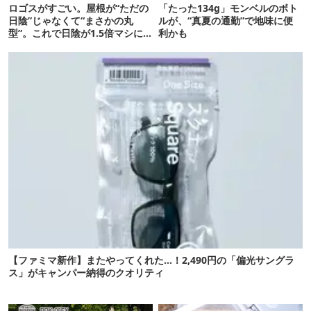
ロゴスがすごい。屋根が“ただの
「たった134g」モンベルのボト
日陰”じゃなくて“まさかの丸
ルが、“真夏の通勤”で地味に便
型”。これで日陰が1.5倍マシに
利かも
なる新作タープです
【ファミマ新作】またやってくれた…！2,490円の「偏光サングラ
ス」がキャンパー納得のクオリティ