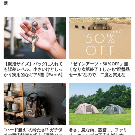
選
【親指サイズ】バッグに入れて
「ゼインアーツ・50％OFF」無
も誤差レベル。小さいけどしっ
くなり次第終了！しかも“廃盤品
かり実用的なギア5選【Part.6】
セール”なので、二度と買えない
かも【8月4日から】
“ハード超え”の冷たさ!? ガチ保
暑さ、急な雨、設営…。ファミ