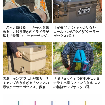
「スッと履ける」「かかとを踏
【定番だけじゃもったいない】
める」。脱ぎ履きのイライラが
コールマンの“今どき”クーラー
消える快適“スニーカーサンダ
ボックス7選！
ル”6選
真夏キャンプでも氷が残る！？
「脱リュック」で背中汗にサヨ
キャンプ向きすぎる「シマノの
ナラ！水筒もファンも入る“大人
最強クーラーボックス」徹底解
の極軽ナップサック”7選
剖