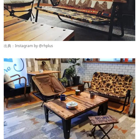
出典：Instagram by @
rhplus