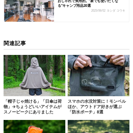
おしゃれで実用的。“家でも使いたくな
る”キャンプ用品20選
2025/06/02
ヨシダ コウキ
関連記事
「帽子じゃ焼ける」「日傘は荷
スマホの水没対策に！モンベル
物」→ちょうどいいアイテムが
ほか、アウトドア好きが選ぶ
スノーピークにありました
「防水ポーチ」8選