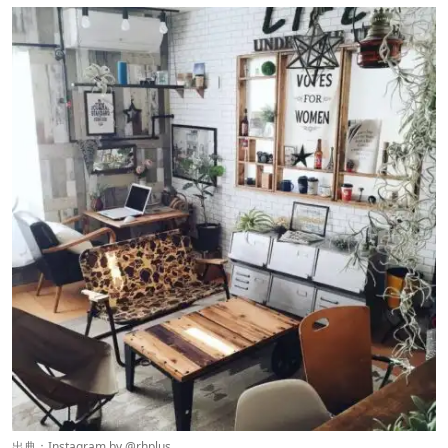
出典：Instagram by @
rhplus