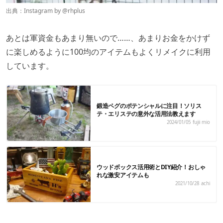
出典：Instagram by @
rhplus
あとは軍資金もあまり無いので……、あまりお金をかけず
に楽しめるように100均のアイテムもよくリメイクに利用
しています。
鍛造ペグのポテンシャルに注目！ソリス
テ・エリステの意外な活用法教えます
2024/01/05
fujii mio
ウッドボックス活用術とDIY紹介！おしゃ
れな激安アイテムも
2021/10/28
achi