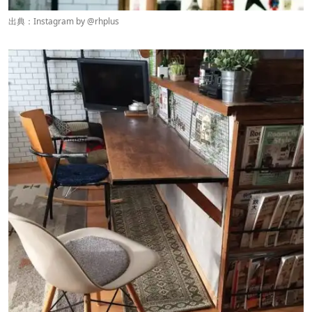
出典：Instagram by @
rhplus