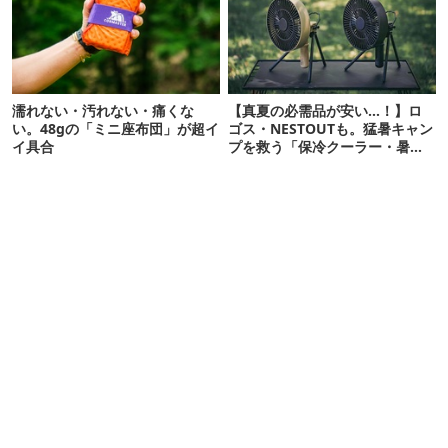
濡れない・汚れない・痛くな
【真夏の必需品が安い…！】ロ
い。48gの「ミニ座布団」が超イ
ゴス・NESTOUTも。猛暑キャン
イ具合
プを救う「保冷クーラー・暑さ
対策ギア」12選