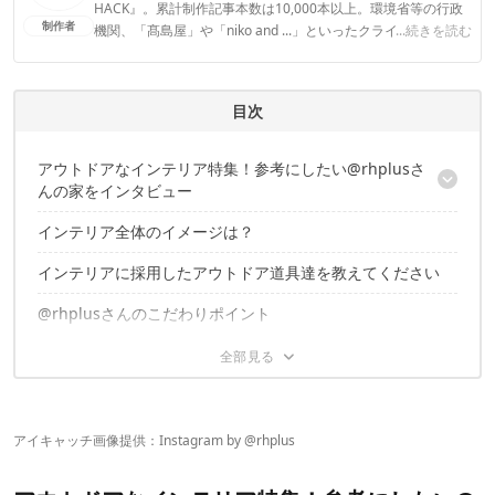
HACK』。累計制作記事本数は10,000本以上。環境省等の行政
制作者
機関、「髙島屋」や「niko and ...」といったクライアントとの
...続きを読む
連携実績多数。また、TBSテレビ『ラヴィット！』等、各メデ
ィアで登壇機会多数の編集部員も所属。
CAMP HACK編集部のプロフィール
目次
アウトドアなインテリア特集！参考にしたい@rhplusさ
んの家をインタビュー
インテリア全体のイメージは？
@rhplusさんプロフィール
インテリアに採用したアウトドア道具達を教えてください
@rhplusさんのこだわりポイント
キャンプへ行く頻度は？
次狙っているアウトドアなインテリア道具はありますか？
キャンプ道具とDIYアイディアが光るカフェ空間
アイキャッチ画像提供：Instagram by
@rhplus