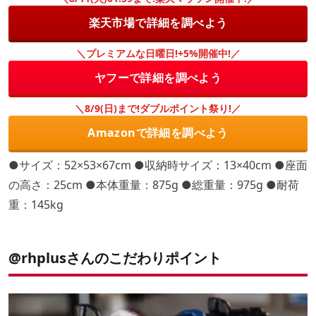
楽天市場で詳細を調べよう
＼プレミアムな日曜日!+5%開催中!／
ヤフーで詳細を調べよう
＼8/9(日)まで!ダブルポイント祭り!／
Amazonで詳細を調べよう
●サイズ：52×53×67cm ●収納時サイズ：13×40cm ●座面
の高さ：25cm ●本体重量：875g ●総重量：975g ●耐荷
重：145kg
@rhplusさんのこだわりポイント