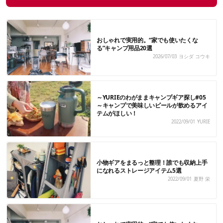
おしゃれで実用的。“家でも使いたくな
る”キャンプ用品20選
2026/07/03
ヨシダ コウキ
～YURIEのわがままキャンプギア探し#05
～キャンプで美味しいビールが飲めるアイ
テムがほしい！
2022/09/01
YURIE
小物ギアをまるっと整理！誰でも収納上手
になれるストレージアイテム5選
2022/09/01
夏野 栄