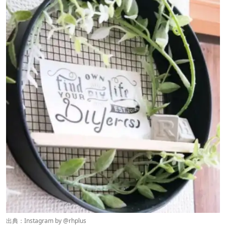
出典：Instagram by @
rhplus