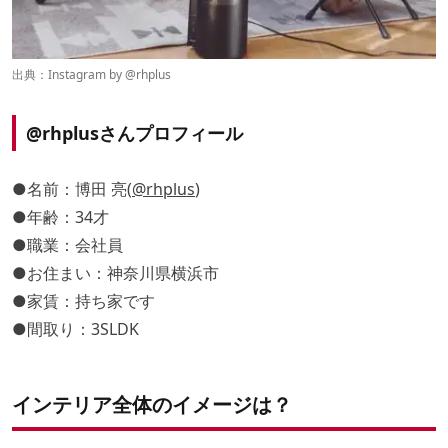
出典：Instagram by @
rhplus
@rhplusさんプロフィール
●名前：博田 亮(
@rhplus
)
●年齢：34才
●職業：会社員
●お住まい：神奈川県横浜市
●家賃：持ち家です
●間取り：3SLDK
インテリア全体のイメージは？