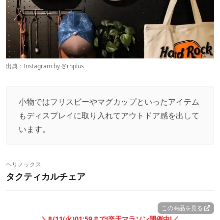
出典：Instagram by @
rhplus
小物ではフリスビーやマグカップといったアイテム
もディスプレイに取り入れてアウトドア感を出して
います。
ヘリノックス
タクティカルチェア
この商品を見る
＼8/11(火)01:59まで!楽天マラソン開催中!／