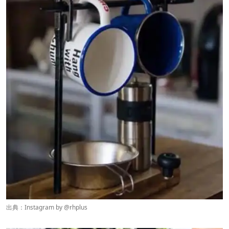
出典：Instagram by @
rhplus