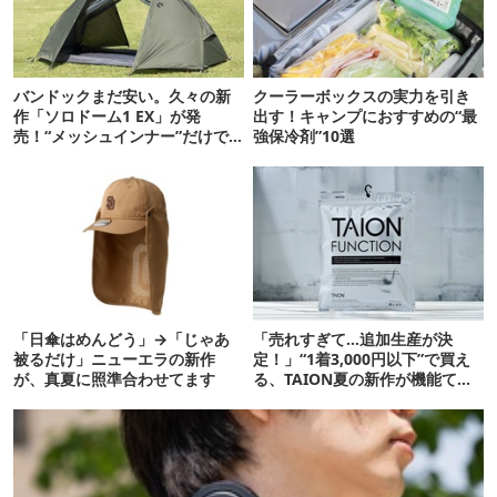
バンドックまだ安い。久々の新
クーラーボックスの実力を引き
作「ソロドーム1 EX」が発
出す！キャンプにおすすめの“最
売！“メッシュインナー”だけで
強保冷剤”10選
も使えるよ【防災も◎】
「日傘はめんどう」→「じゃあ
「売れすぎて…追加生産が決
被るだけ」ニューエラの新作
定！」“1着3,000円以下”で買え
が、真夏に照準合わせてます
る、TAION夏の新作が機能てん
こ盛りです