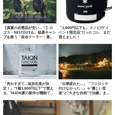
【真夏の必需品が安い…！】ロ
「2,000円以下も」スノピの“イ
ゴス・NESTOUTも。猛暑キャン
ベント限定品”だったコレ、まだ
プを救う「保冷クーラー・暑さ
買えました！
対策ギア」12選
「売れすぎて…追加生産が決
「仕事疲れた…」「フジロック
定！」“1着3,000円以下”で買え
行けなかった…」→“優しい音
る、TAION夏の新作が機能てん
楽”と“大きな自然”で治癒。まだ
こ盛りです
間に合います。