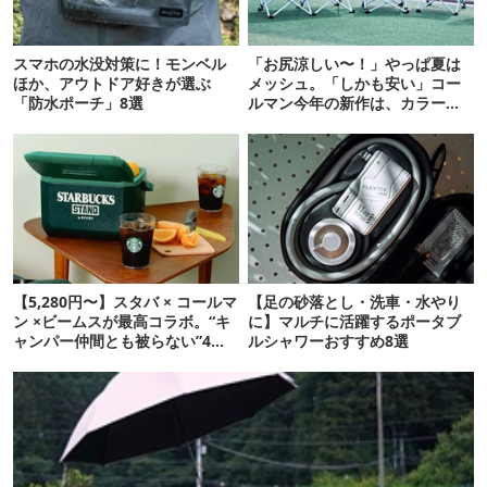
スマホの水没対策に！モンベル
「お尻涼しい〜！」やっぱ夏は
ほか、アウトドア好きが選ぶ
メッシュ。「しかも安い」コー
「防水ポーチ」8選
ルマン今年の新作は、カラーも
さわやかです
【5,280円〜】スタバ × コールマ
【足の砂落とし・洗車・水やり
ン ×ビームスが最高コラボ。“キ
に】マルチに活躍するポータブ
ャンパー仲間とも被らない”4ア
ルシャワーおすすめ8選
イテムを発表