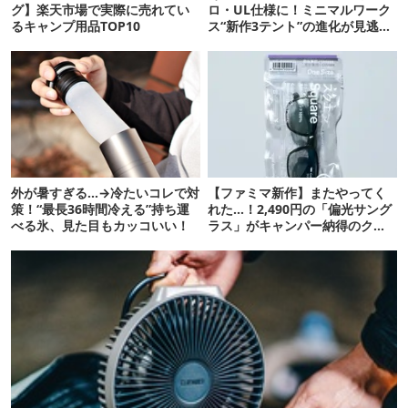
グ】楽天市場で実際に売れてい
ロ・UL仕様に！ミニマルワーク
るキャンプ用品TOP10
ス“新作3テント”の進化が見逃せ
ない
外が暑すぎる…→冷たいコレで対
【ファミマ新作】またやってく
策！“最長36時間冷える”持ち運
れた…！2,490円の「偏光サング
べる氷、見た目もカッコいい！
ラス」がキャンパー納得のクオ
リティ