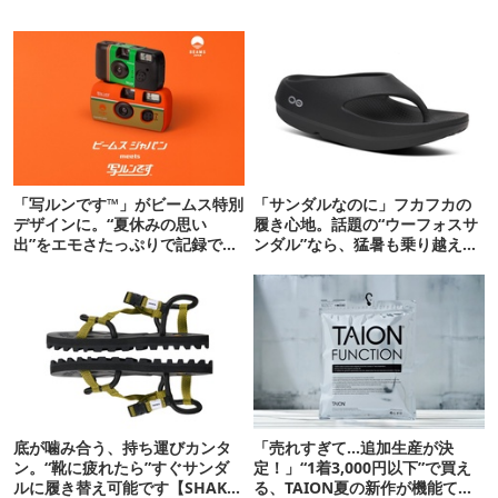
「写ルンです™」がビームス特別
「サンダルなのに」フカフカの
デザインに。“夏休みの思い
履き心地。話題の“ウーフォスサ
出”をエモさたっぷりで記録でき
ンダル”なら、猛暑も乗り越えら
るよ
れるかも
底が噛み合う、持ち運びカンタ
「売れすぎて…追加生産が決
ン。“靴に疲れたら”すぐサンダ
定！」“1着3,000円以下”で買え
ルに履き替え可能です【SHAKA
る、TAION夏の新作が機能てん