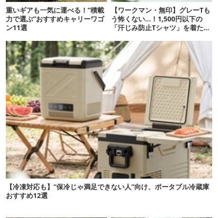
重いギアも一気に運べる！“積載
【ワークマン・無印】グレーTも
力で選ぶ”おすすめキャリーワゴ
う怖くない…！1,500円以下の
ン11選
「汗じみ防止Tシャツ」を着たら
期待以上だった
【冷凍対応も】“保冷じゃ満足できない人”向け、ポータブル冷蔵庫
おすすめ12選