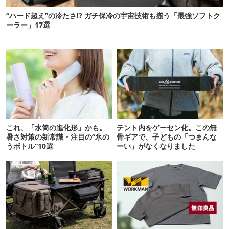
“ハード超え”の冷たさ!? ガチ保冷の宇宙技術も揃う「最強ソフトク
ーラー」17選
これ、「水筒の進化形」かも。
テント内をゲーセン化。この無
暑さ対策の新常識・注目の“氷の
骨ギアで、子どもの「つまんな
うボトル”10選
ーい」がなくなりました