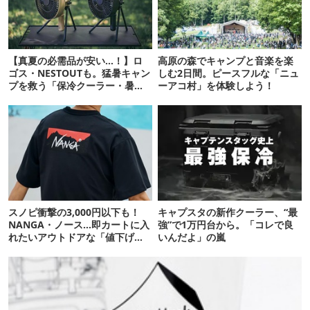
【真夏の必需品が安い…！】ロ
高原の森でキャンプと音楽を楽
ゴス・NESTOUTも。猛暑キャン
しむ2日間。ピースフルな「ニュ
プを救う「保冷クーラー・暑さ
ーアコ村」を体験しよう！
対策ギア」12選
スノピ衝撃の3,000円以下も！
キャプスタの新作クーラー、“最
NANGA・ノース…即カートに入
強”で1万円台から。「コレで良
れたいアウトドアな「値下げ夏
いんだよ」の嵐
服」12選