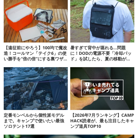
【遠征前にやろう】100均で魔改
暑すぎて背中が蒸れる…問題
造！コールマン「テイク6」の使
に！DODの電源不要「冷却パッ
い勝手を“倍の倍”にする裏ワザ6
ド」を試したら、夏の移動がラ
連発
クになった
定番モンベルから個性派モデル
【2026年7月ランキング】CAMP
まで。キャンプで使いたい最強
HACK読者が、最も注目したキャ
ソロテント17選
ンプ道具TOP10