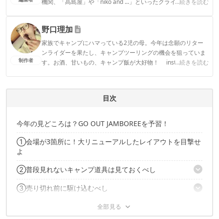
機関、「髙島屋」や「niko and ...」といったクライアントとの
...続きを読む
連携実績多数。また、TBSテレビ『ラヴィット！』等、各メデ
ィアで登壇機会多数の編集部員も所属。
野口理加
CAMP HACK編集部のプロフィール
家族でキャンプにハマっている2児の母。今年は念願のリター
ンライダーを果たし、キャンプツーリングの機会を狙っていま
制作者
す。お酒、甘いもの、キャンプ飯が大好物！ instagramアカ
...続きを読む
ウント: ＠mojyacamp
野口理加のプロフィール
目次
今年の見どころは？GO OUT JAMBOREEを予習！
①会場が3箇所に！大リニューアルしたレイアウトを目撃せ
よ
②普段見れないキャンプ道具は見ておくべし
③売り切れ前に駆け込むべし
BURTON
muraco
④気になるアーティストは行きの車内で予習しておくべし
「明日買う」より「今買う」が吉