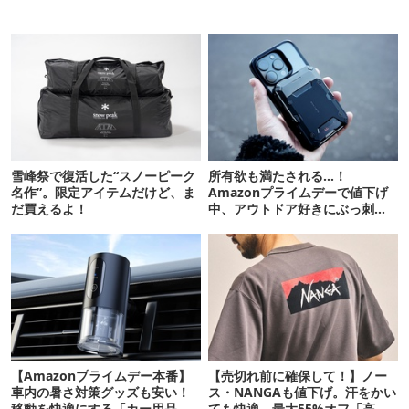
雪峰祭で復活した“スノーピーク
所有欲も満たされる…！
名作”。限定アイテムだけど、ま
Amazonプライムデーで値下げ
だ買えるよ！
中、アウトドア好きにぶっ刺さ
る「便利ガジェット」8選
【Amazonプライムデー本番】
【売切れ前に確保して！】ノー
車内の暑さ対策グッズも安い！
ス・NANGAも値下げ。汗をかい
移動を快適にする「カー用品」
ても快適、最大55%オフ「高機