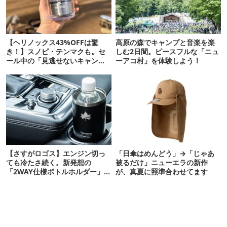
【ヘリノックス43%OFFは驚
高原の森でキャンプと音楽を楽
き！】スノピ・テンマクも。セ
しむ2日間。ピースフルな「ニュ
ール中の「見逃せないキャンプ
ーアコ村」を体験しよう！
道具」12選
【さすがロゴス】エンジン切っ
「日傘はめんどう」→「じゃあ
ても冷たさ続く。新発想の
被るだけ」ニューエラの新作
「2WAY仕様ボトルホルダー」が
が、真夏に照準合わせてます
頼りになります