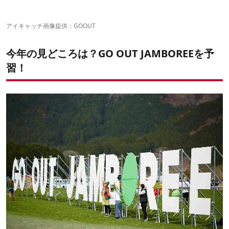
⑤夜は思いっきり音楽を浴びるべし
⑥「麓の春」の寒さは尋常じゃない！防寒は完璧にしてお
アイキャッチ画像提供：
GOOUT
タオルは必須
くべし
今年の見どころは？GO OUT JAMBOREEを予
⑦早起きすると楽しさ100倍！イベントには積極的に参加す
べし
習！
10周年のGO OUT JAMBOREEを満喫しよう！