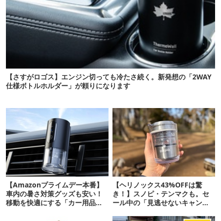
【さすがロゴス】エンジン切っても冷たさ続く。新発想の「2WAY
仕様ボトルホルダー」が頼りになります
【Amazonプライムデー本番】
【ヘリノックス43%OFFは驚
車内の暑さ対策グッズも安い！
き！】スノピ・テンマクも。セ
移動を快適にする「カー用品」
ール中の「見逃せないキャンプ
12選
道具」12選