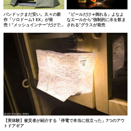
バンドックまだ安い。久々の新
「ビールだけ→倒れる」よなよ
作「ソロドーム1 EX」が発
なエールから“強制的に水を飲ま
売！“メッシュインナー”だけで
される”グラスが発売
も使えるよ【防災も◎】
【実体験】被災者が紹介する「停電で本当に役立った」7つのアウ
トドアギア