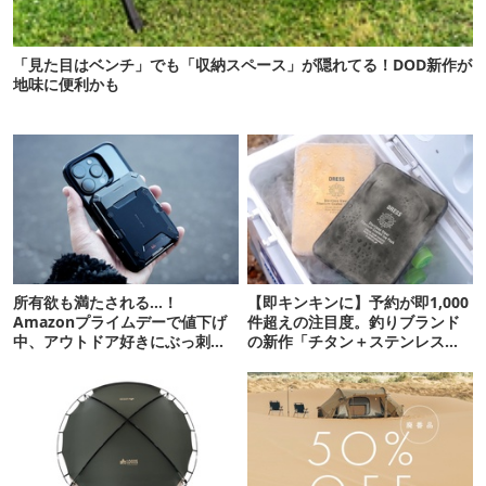
「見た目はベンチ」でも「収納スペース」が隠れてる！DOD新作が
地味に便利かも
所有欲も満たされる…！
【即キンキンに】予約が即1,000
Amazonプライムデーで値下げ
件超えの注目度。釣りブランド
中、アウトドア好きにぶっ刺さ
の新作「チタン＋ステンレスの
る「便利ガジェット」8選
保冷剤」が再販開始