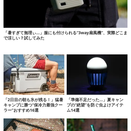
「暑すぎて無理ぃ…」服にも付けられる“3way扇風機”、実際どこま
で涼しい？試してみた
「2日目の朝も氷が残る！」猛暑
「準備不足だった…」夏キャン
キャンプに勝つ“保冷力最強クー
プの“絶望”を防ぐ虫よけアイテ
ラー”おすすめ16選
ム14選