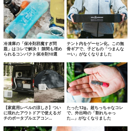
冷凍庫の「保冷剤邪魔すぎ問
テント内をゲーセン化。この無
題」はコレで解決！ 隙間も埋め
骨ギアで、子どもの「つまんな
られるコンパクト保冷剤10選
ーい」がなくなりました
【家庭用レベルの涼しさ】つい
たった12g。超ちっちゃなコレ
に現れたアウトドアで使えるガ
で、外出時の「割れちゃっ
チのポータブルエアコン
た…」がなくなりました
「Suzune」最速レビュー