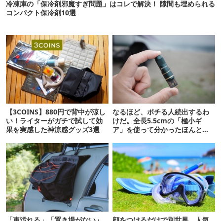
冷凍庫の「保冷剤邪魔すぎ問題」はコレで解決！ 隙間も埋められる
コンパクト保冷剤10選
【3COINS】880円で背中が涼し
なるほど、ポチる人続出するわ
い！ライターがガチで試して効
けだ。全長5.5cmの「極小ギ
果を実感した神涼感グッズ3選
ア」を使って分かったほんとの
魅力
「車汚れる」「置き場がない」
顔をつけるだけで別世界。人気