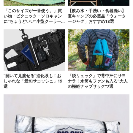
「このサイズが一番使う。」買
【飲み水・手洗い・食器洗い】
い物・ピクニック・ソロキャン
夏キャンプの必需品「ウォータ
に“ちょうどいい”小型クーラー
ージャグ」おすすめ18選
ボックス13選
“開いて見渡せる”進化系も！お
「脱リュック」で背中汗にサヨ
しゃれな「最旬サコッシュ」19
ナラ！水筒もファンも入る“大人
選
の極軽ナップサック”7選