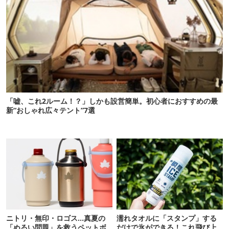
「嘘、これ2ルーム！？」しかも設営簡単。初心者におすすめの最
新“おしゃれ広々テント”7選
ニトリ・無印・ロゴス…真夏の
濡れタオルに「スタンプ」する
「ぬるい問題」を救うペットボ
だけで氷ができる！これ飛び上