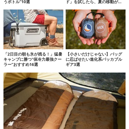
うボトル”10選
ド」を試したら、夏の移動がラ
クになった
「2日目の朝も氷が残る！」猛暑
【小さいだけじゃない】バッグ
キャンプに勝つ“保冷力最強クー
に忍ばせたい進化系パッカブル
ラー”おすすめ16選
ギア3選