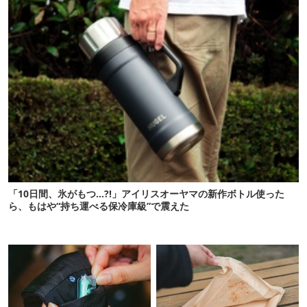
「10日間、氷がもつ…?!」アイリスオーヤマの新作ボトル使った
ら、もはや“持ち運べる保冷庫級”で震えた