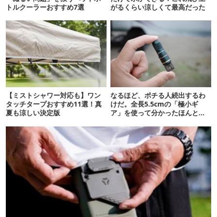
トルクーラーおすすめ7選
がるくらい涼しくて最高だった
【ミストシャワー対応も】ワン
なるほど、ポチる人続出するわ
タッチタープおすすめ11選！真
けだ。全長5.5cmの「極小ギ
夏も涼しい決定版
ア」を使って分かったほんとの
魅力