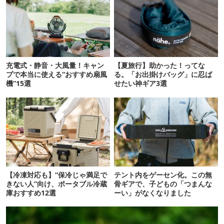
充電式・静音・大風量！キャン
【夏旅行】助かった！ってな
プで本当に使える“おすすめ扇風
る。「お出掛けバッグ」に忍ば
機”15選
せたい神ギア3選
【冷凍対応も】“保冷じゃ満足で
テント内をゲーセン化。この無
きない人”向け、ポータブル冷蔵
骨ギアで、子どもの「つまんな
庫おすすめ12選
ーい」がなくなりました