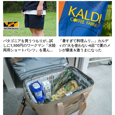
パタゴニアを買うつもりが…試
「暑すぎて料理ムリ…」カルデ
しに1,500円のワークマン「水陸
ィの“火を使わない4品”で夏のメ
両用ショートパンツ」を選んだ
シが爆速＆激うまになった
ら大正解だった