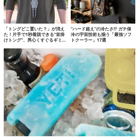
「トングどこ置いた？」が消え
“ハード超え”の冷たさ!? ガチ保
た！片手で1秒着脱できる“首掛
冷の宇宙技術も揃う「最強ソフ
けトング”、男心くすぐるギミッ
トクーラー」17選
クが最高だった