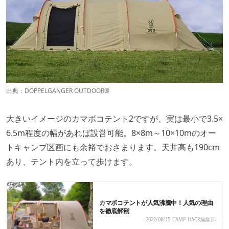
出典：
DOPPELGANGER OUTDOOR®
大きいイメージのカマボコテント2ですが、実は最小で3.5×
6.5m程度の幅があれば設営可能。8×8m～10×10mのオー
トキャンプ区画にも余裕でおさまります。天井高も190cm
あり、テント内を立って歩けます。
カマボコテントが人気沸騰中！人気の理由
を徹底解剖
2022/08/15
CAMP HACK編集部