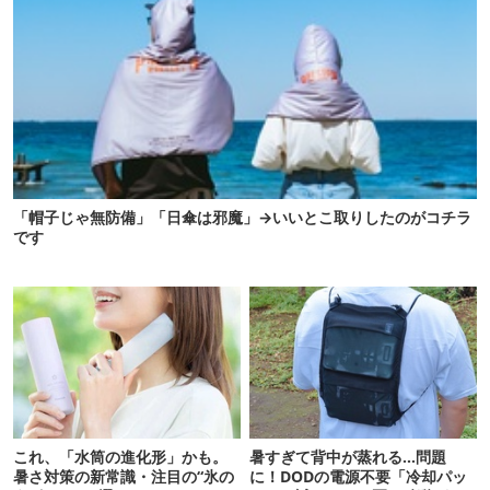
「帽子じゃ無防備」「日傘は邪魔」→いいとこ取りしたのがコチラ
です
これ、「水筒の進化形」かも。
暑すぎて背中が蒸れる…問題
暑さ対策の新常識・注目の“氷の
に！DODの電源不要「冷却パッ