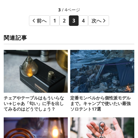
3
/ 4ページ
前へ
1
2
3
4
次へ
関連記事
チェアやテーブルはもういらな
定番モンベルから個性派モデル
い→じゃあ「匂い」に手を出し
まで。キャンプで使いたい最強
てみるのはどうでしょう？
ソロテント17選