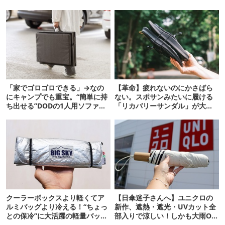
「家でゴロゴロできる」→なの
【革命】疲れないのにかさばら
にキャンプでも重宝。“簡単に持
ない。スポサンみたいに履ける
ち出せる”DODの1人用ソファが
「リカバリーサンダル」が大本
便利かも
命！
クーラーボックスより軽くてア
【日傘迷子さんへ】ユニクロの
ルミバッグより冷える！“ちょっ
新作、遮熱・遮光・UVカット全
との保冷”に大活躍の軽量バッグ
部入りで涼しい！しかも大雨OK
7選
でコスパ良すぎた