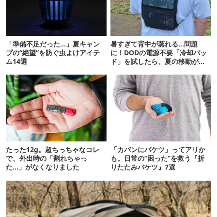
「準備不足だった…」夏キャン
暑すぎて背中が蒸れる…問題
プの“絶望”を防ぐ虫よけアイテ
に！DODの電源不要「冷却パッ
ム14選
ド」を試したら、夏の移動がラ
クになった
たった12g。超ちっちゃなコレ
「カバンにバケツ」ってアリか
で、外出時の「割れちゃっ
も。日常の“困った”を救う『折
た…」がなくなりました
りたたみバケツ』7選