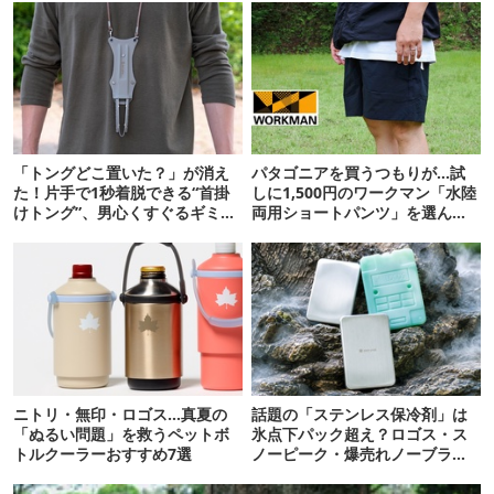
「トングどこ置いた？」が消え
パタゴニアを買うつもりが…試
た！片手で1秒着脱できる“首掛
しに1,500円のワークマン「水陸
けトング”、男心くすぐるギミッ
両用ショートパンツ」を選んだ
クが最高だった
ら大正解だった
ニトリ・無印・ロゴス…真夏の
話題の「ステンレス保冷剤」は
「ぬるい問題」を救うペットボ
氷点下パック超え？ロゴス・ス
トルクーラーおすすめ7選
ノーピーク・爆売れノーブラン
ド品を比べてみた