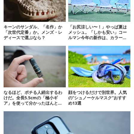
キーンのサンダル、「名作」か
「お尻涼しい〜！」やっぱ夏は
「次世代定番」か。メンズ・レ
メッシュ。「しかも安い」コー
ディースで選ぶなら？
ルマン今年の新作は、カラーも
さわやかです
なるほど、ポチる人続出するわ
顔をつけるだけで別世界。人気
けだ。全長5.5cmの「極小ギ
の“シュノーケルマスク”おすす
ア」を使って分かったほんとの
め13選
魅力