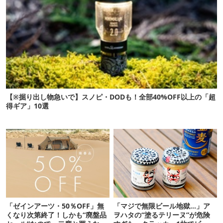
【※掘り出し物急いで】スノピ・DODも！全部40%OFF以上の「超
得ギア」10選
「ゼインアーツ・50％OFF」無
「マジで無限ビール地獄…」ア
くなり次第終了！しかも“廃盤品
ヲハタの“塗るテリーヌ”が危険