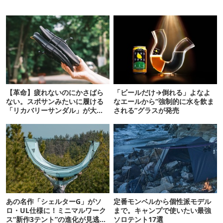
【革命】疲れないのにかさばら
「ビールだけ→倒れる」よなよ
ない。スポサンみたいに履ける
なエールから“強制的に水を飲ま
「リカバリーサンダル」が大本
される”グラスが発売
命！
あの名作「シェルターG」がソ
定番モンベルから個性派モデル
ロ・UL仕様に！ミニマルワーク
まで。キャンプで使いたい最強
ス“新作3テント”の進化が見逃せ
ソロテント17選