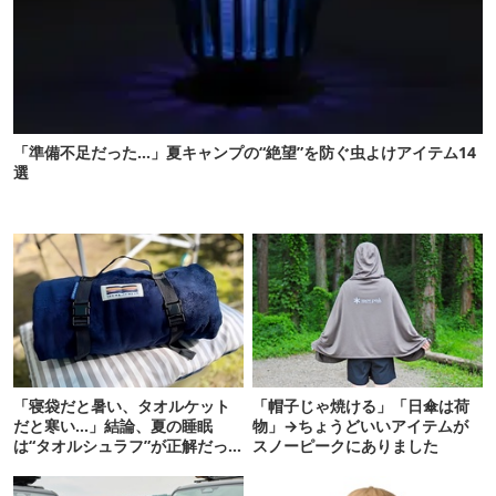
「準備不足だった…」夏キャンプの“絶望”を防ぐ虫よけアイテム14
選
「寝袋だと暑い、タオルケット
「帽子じゃ焼ける」「日傘は荷
だと寒い…」結論、夏の睡眠
物」→ちょうどいいアイテムが
は“タオルシュラフ”が正解だっ
スノーピークにありました
た