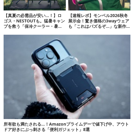
【真夏の必需品が安い…！】ロ
【速報レポ】モンベル2026秋冬
ゴス・NESTOUTも。猛暑キャン
展示会！驚き価格の3wayウェア
プを救う「保冷クーラー・暑さ
も「これはバズるぞ…」な新作
対策ギア」12選
10選
所有欲も満たされる…！Amazonプライムデーで値下げ中、アウト
ドア好きにぶっ刺さる「便利ガジェット」8選