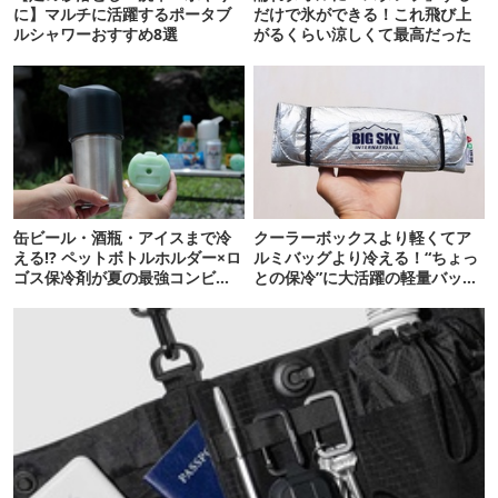
に】マルチに活躍するポータブ
だけで氷ができる！これ飛び上
ルシャワーおすすめ8選
がるくらい涼しくて最高だった
缶ビール・酒瓶・アイスまで冷
クーラーボックスより軽くてア
える!? ペットボトルホルダー×ロ
ルミバッグより冷える！“ちょっ
ゴス保冷剤が夏の最強コンビだ
との保冷”に大活躍の軽量バッグ
った
7選