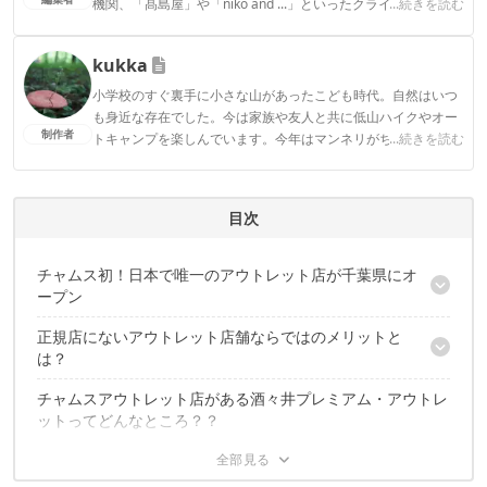
機関、「髙島屋」や「niko and ...」といったクライアントとの
...続きを読む
連携実績多数。また、TBSテレビ『ラヴィット！』等、各メデ
ィアで登壇機会多数の編集部員も所属。
kukka
CAMP HACK編集部のプロフィール
小学校のすぐ裏手に小さな山があったこども時代。自然はいつ
も身近な存在でした。今は家族や友人と共に低山ハイクやオー
制作者
トキャンプを楽しんでいます。今年はマンネリがちなキャンプ
...続きを読む
飯を進化させたいです！
kukkaのプロフィール
目次
チャムス初！日本で唯一のアウトレット店が千葉県にオ
ープン
正規店にないアウトレット店舗ならではのメリットと
CHUMS酒々井アウトレット店の基本情報
は？
チャムスアウトレット店がある酒々井プレミアム・アウトレ
CHUMS酒々井アウトレット店の情報はブログやFacebookをチェ
ットってどんなところ？？
ック！
実際どうだった？チャムスアウトレット店の感想をチェック