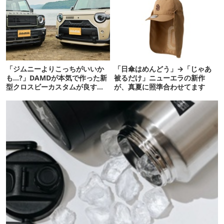
「ジムニーよりこっちがいいか
「日傘はめんどう」→「じゃあ
も…?」DAMDが本気で作った新
被るだけ」ニューエラの新作
型クロスビーカスタムが良すぎ
が、真夏に照準合わせてます
るぞ！