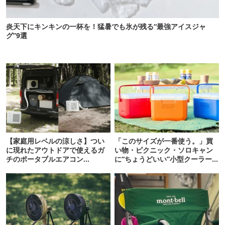
炎天下にキンキンの一杯を！猛暑でも氷が残る“最強アイスジャ
グ”9選
【家庭用レベルの涼しさ】つい
「このサイズが一番使う。」買
に現れたアウトドアで使えるガ
い物・ピクニック・ソロキャン
チのポータブルエアコン
に“ちょうどいい”小型クーラー
「Suzune」最速レビュー
ボックス13選