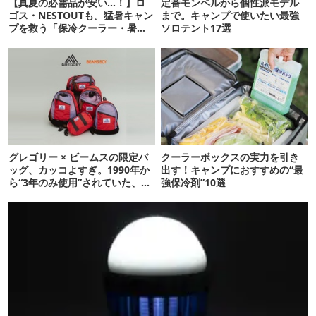
【真夏の必需品が安い…！】ロ
定番モンベルから個性派モデル
ゴス・NESTOUTも。猛暑キャン
まで。キャンプで使いたい最強
プを救う「保冷クーラー・暑さ
ソロテント17選
対策ギア」12選
グレゴリー × ビームスの限定バ
クーラーボックスの実力を引き
ッグ、カッコよすぎ。1990年か
出す！キャンプにおすすめの“最
ら“3年のみ使用”されていた、紫
強保冷剤”10選
タグが復活