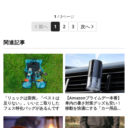
1
/ 3ページ
前へ
1
2
3
次へ
関連記事
「リュックは面倒」「ベストは
【Amazonプライムデー本番】
足りない」。いいとこ取りした
車内の暑さ対策グッズも安い！
フェス特化バッグがあるんです
移動を快適にする「カー用品」
12選