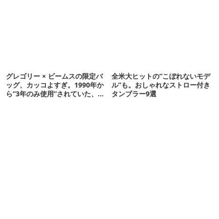
グレゴリー × ビームスの限定バ
全米大ヒットの“こぼれないモデ
ッグ、カッコよすぎ。1990年か
ル”も。おしゃれなストロー付き
ら“3年のみ使用”されていた、紫
タンブラー9選
タグが復活