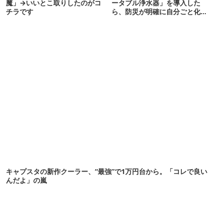
魔」→いいとこ取りしたのがコ
ータブル浄水器」を導入した
チラです
ら、防災が明確に自分ごと化し
た
キャプスタの新作クーラー、“最強”で1万円台から。「コレで良い
んだよ」の嵐