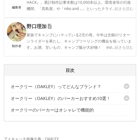
HACK』。累計制作記事本数は10,000本以上。環境省等の行政
編集者
機関、「髙島屋」や「niko and ...」といったクライアントとの
...続きを読む
連携実績多数。また、TBSテレビ『ラヴィット！』等、各メデ
ィアで登壇機会多数の編集部員も所属。
野口理加
CAMP HACK編集部のプロフィール
家族でキャンプにハマっている2児の母。今年は念願のリター
ンライダーを果たし、キャンプツーリングの機会を狙っていま
制作者
す。お酒、甘いもの、キャンプ飯が大好物！ instagramアカ
...続きを読む
ウント: ＠mojyacamp
野口理加のプロフィール
目次
オークリー（OAKLEY）ってどんなブランド？
オークリー（OAKLEY）のパーカーおすすめ10選！
撥水機能モデルがある！
オークリーのパーカーはオシャレで機能的
オークリーのロゴマークがポイント オークリー DWR ELLIPSE P/O
HOODIE
高い吸汗速乾性が魅力 オークリー Enhance Technical Fleece
Hoody 1.7
メディアポケット採用 オークリー Lockup Durable Water
アイキャッチ画像出典：
OAKLEY