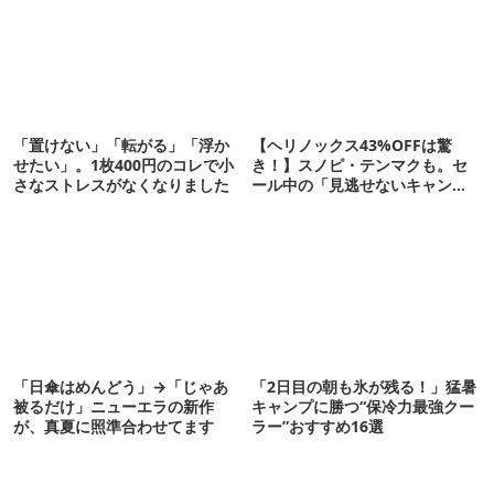
「置けない」「転がる」「浮か
【ヘリノックス43%OFFは驚
せたい」。1枚400円のコレで小
き！】スノピ・テンマクも。セ
さなストレスがなくなりました
ール中の「見逃せないキャンプ
道具」12選
「日傘はめんどう」→「じゃあ
「2日目の朝も氷が残る！」猛暑
被るだけ」ニューエラの新作
キャンプに勝つ“保冷力最強クー
が、真夏に照準合わせてます
ラー”おすすめ16選