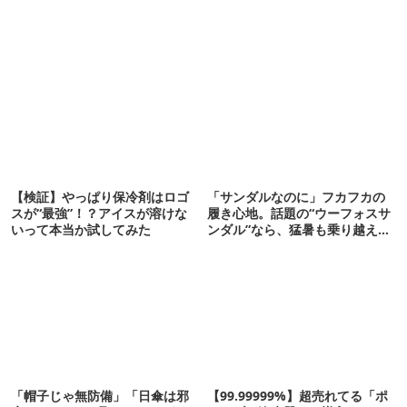
【検証】やっぱり保冷剤はロゴ
「サンダルなのに」フカフカの
スが“最強”！？アイスが溶けな
履き心地。話題の“ウーフォスサ
いって本当か試してみた
ンダル”なら、猛暑も乗り越えら
れるかも
「帽子じゃ無防備」「日傘は邪
【99.99999%】超売れてる「ポ