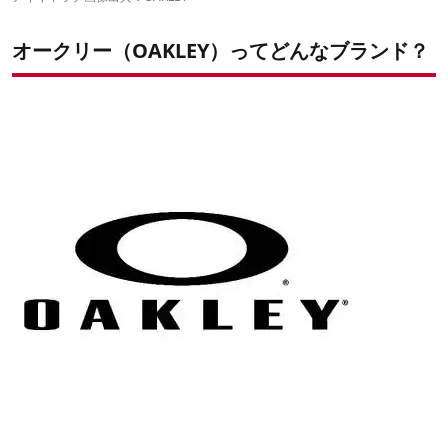
Repellent Hoodie
耐久性と撥水性に優れている オークリー DWR FP P/O HOODIE
オークリー（OAKLEY）ってどんなブランド？
着心地も抜群 オークリー 2016 FALL DWR ELLIPE P/O HOODIE
首回りは少し深いデザイン オークリー IN WILD CAT DWR
HOODIE
ハーフボタンが特徴的 オークリー HOODIE ハーフボタン パーカ
ー
ロゴの配色がプリズムレンズカラー オークリー LOCKUP LTD
HOODIE
軽量性が抜群 オークリー スプリングジャケット
バックプリントがポイント オークリー DWR FP P/O HOODIE 2