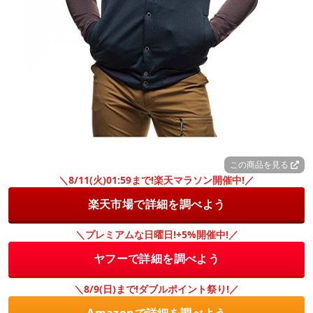
この商品を見る
＼8/11(火)01:59まで!楽天マラソン開催中!／
楽天市場で詳細を調べよう
＼プレミアムな日曜日!+5%開催中!／
ヤフーで詳細を調べよう
＼8/9(日)まで!ダブルポイント祭り!／