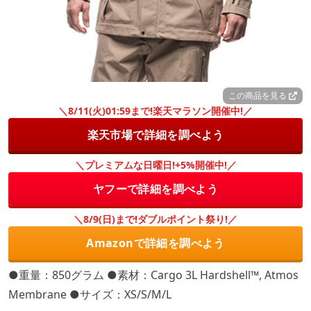
この商品を見る
＼8/11(火)01:59まで!楽天マラソン開催中!／
楽天市場で詳細を調べよう
＼プレミアムな日曜日!+5%開催中!／
ヤフーで詳細を調べよう
＼8/9(日)まで!ダブルポイント祭り!／
Amazonで詳細を調べよう
●重量：850グラム ●素材：Cargo 3L Hardshell™, Atmos
Membrane ●サイズ：XS/S/M/L