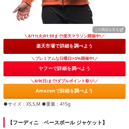
この商品を見る
＼8/11(火)01:59まで!楽天マラソン開催中!／
楽天市場で詳細を調べよう
＼プレミアムな日曜日!+5%開催中!／
ヤフーで詳細を調べよう
＼8/9(日)まで!ダブルポイント祭り!／
Amazonで詳細を調べよう
●サイズ：XS,S,M ●重量：415g
【フーディニ ベースボール ジャケット】