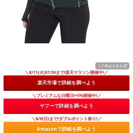
この商品を見る
＼8/11(火)01:59まで!楽天マラソン開催中!／
楽天市場で詳細を調べよう
＼プレミアムな日曜日!+5%開催中!／
ヤフーで詳細を調べよう
＼8/9(日)まで!ダブルポイント祭り!／
Amazonで詳細を調べよう