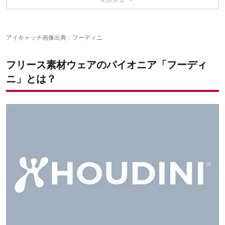
【フーディニ M'ｓ C9 Houdi】
フリースに自信あり！スウェーデン発のブランド「フーディ
【フーディニ C9 フーディ】
【フーディニ メンズコーナージャケット】
ニ」
【フーディニ アウトライトフーディ】
【フーディニ メンズピッチジャケット】
【フーディニ ジャケット＆ブルゾン アウター】
【フーディニ ロッジパンツ / ポーラテック フリースパンツ】
アイキャッチ画像出典：
フーディニ
【フーディニ アウトライトジャケット】
【フーディニ アクションツイルパンツ】
【フーディニ アクションツイルパンツ】
【フーディニ コーナーパンツ】
フリース素材ウェアのパイオニア「フーディ
【フーディニ リキッドロックパンツ】
【フーディニ メンズトレイルショーツ】
【フーディニ ロングパワータイツ】
ニ」とは？
【フーディー アクティビストタイツ/トゥルー・ブラック】