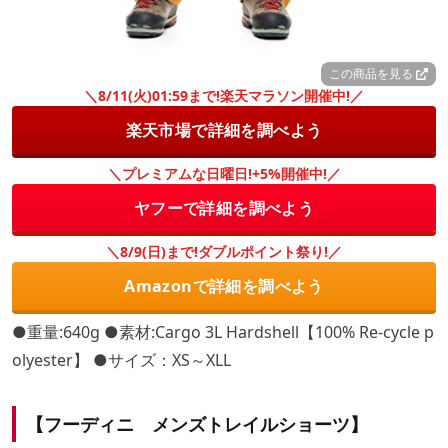
この商品を見る
＼8/11(火)01:59まで!楽天マラソン開催中!／
楽天市場で詳細を調べよう
＼プレミアムな日曜日!+5%開催中!／
ヤフーで詳細を調べよう
＼8/9(日)まで!ダブルポイント祭り!／
Amazonで詳細を調べよう
●重量:640g ●素材:Cargo 3L Hardshell【100% Re-cycle p
olyester】 ●サイズ：XS～XLL
【フーディニ メンズトレイルショーツ】