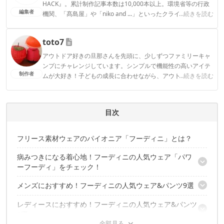
HACK』。累計制作記事本数は10,000本以上。環境省等の行政
編集者
機関、「髙島屋」や「niko and ...」といったクライアントとの
...続きを読む
連携実績多数。また、TBSテレビ『ラヴィット！』等、各メデ
ィアで登壇機会多数の編集部員も所属。
toto7
CAMP HACK編集部のプロフィール
アウトドア好きの旦那さんを先頭に、少しずつファミリーキャ
ンプにチャレンジしています。シンプルで機能性の高いアイテ
制作者
ムが大好き！子どもの成長に合わせながら、アウトドアを楽し
...続きを読む
むことがモットーです！
toto7のプロフィール
目次
フリース素材ウェアのパイオニア「フーディニ」とは？
病みつきになる着心地！フーディニの人気ウェア「パワ
ーフーディ」をチェック！
メンズにおすすめ！フーディニの人気ウェア&パンツ9選
長く着続けられるウェア
【フーディニ メンズ パワーフーディ】
レディースにおすすめ！フーディニの人気ウェア&パンツ
【フーディニ ウーラーフーディ】
【フーディニ レディースパワーフーディ】
8選
【フーディニ ベースボール ジャケット】