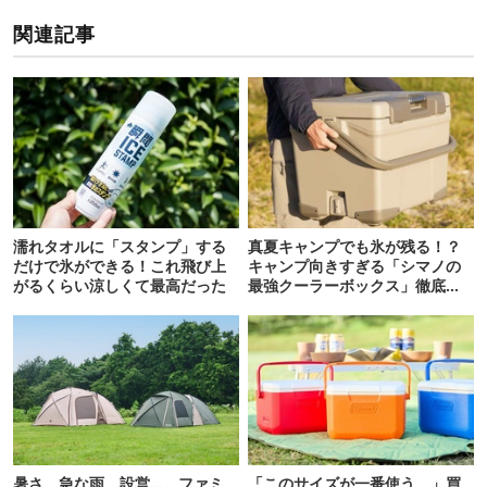
関連記事
濡れタオルに「スタンプ」する
真夏キャンプでも氷が残る！？
だけで氷ができる！これ飛び上
キャンプ向きすぎる「シマノの
がるくらい涼しくて最高だった
最強クーラーボックス」徹底解
剖
暑さ、急な雨、設営…。ファミ
「このサイズが一番使う。」買