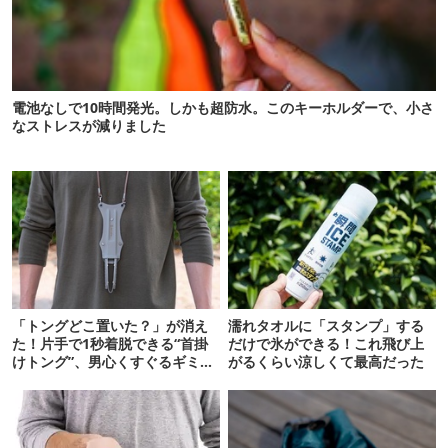
電池なしで10時間発光。しかも超防水。このキーホルダーで、小さ
なストレスが減りました
「トングどこ置いた？」が消え
濡れタオルに「スタンプ」する
た！片手で1秒着脱できる“首掛
だけで氷ができる！これ飛び上
けトング”、男心くすぐるギミッ
がるくらい涼しくて最高だった
クが最高だった