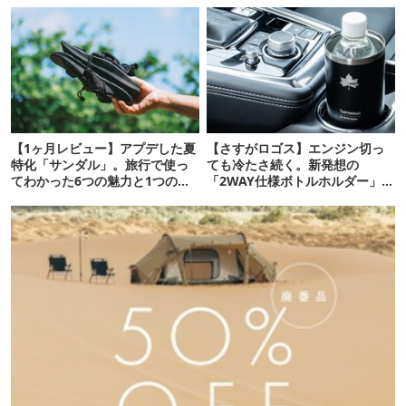
【1ヶ月レビュー】アプデした夏
【さすがロゴス】エンジン切っ
特化「サンダル」。旅行で使っ
ても冷たさ続く。新発想の
てわかった6つの魅力と1つの注
「2WAY仕様ボトルホルダー」が
意点
頼りになります