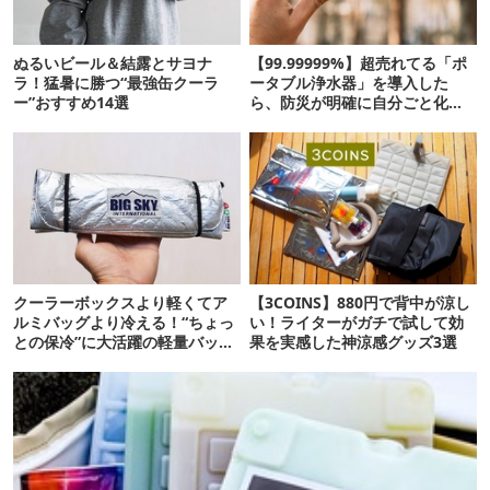
ぬるいビール＆結露とサヨナ
【99.99999%】超売れてる「ポ
ラ！猛暑に勝つ“最強缶クーラ
ータブル浄水器」を導入した
ー”おすすめ14選
ら、防災が明確に自分ごと化し
た
クーラーボックスより軽くてア
【3COINS】880円で背中が涼し
ルミバッグより冷える！“ちょっ
い！ライターがガチで試して効
との保冷”に大活躍の軽量バッグ
果を実感した神涼感グッズ3選
7選