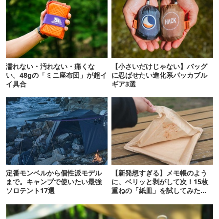
濡れない・汚れない・痛くな
【小さいだけじゃない】バッグ
い。48gの「ミニ座布団」が超イ
に忍ばせたい進化系パッカブル
イ具合
ギア3選
定番モンベルから個性派モデル
【新発想すぎる】メモ帳のよう
まで。キャンプで使いたい最強
に、ベリッと剥がして次！15枚
ソロテント17選
重ねの「紙皿」を試してみた
ら…