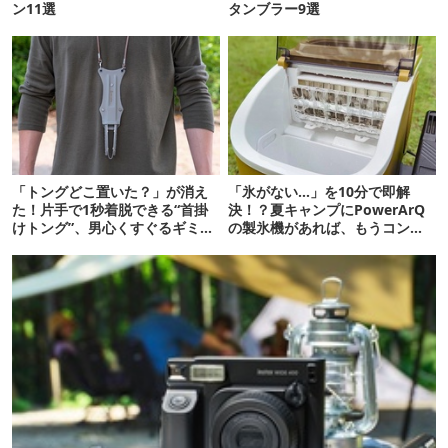
ン11選
タンブラー9選
「トングどこ置いた？」が消え
「氷がない…」を10分で即解
た！片手で1秒着脱できる“首掛
決！？夏キャンプにPowerArQ
けトング”、男心くすぐるギミッ
の製氷機があれば、もうコンビ
クが最高だった
ニ走らなくていいぞ