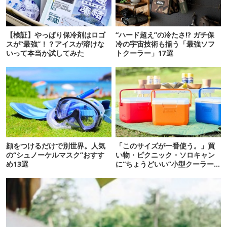
【検証】やっぱり保冷剤はロゴ
“ハード超え”の冷たさ!? ガチ保
スが“最強”！？アイスが溶けな
冷の宇宙技術も揃う「最強ソフ
いって本当か試してみた
トクーラー」17選
顔をつけるだけで別世界。人気
「このサイズが一番使う。」買
の“シュノーケルマスク”おすす
い物・ピクニック・ソロキャン
め13選
に“ちょうどいい”小型クーラー
ボックス13選