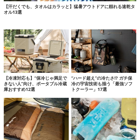
【汗だくでも、タオルはカラッと】猛暑アウトドアに頼れる速乾タ
オル13選
【冷凍対応も】“保冷じゃ満足で
“ハード超え”の冷たさ!? ガチ保
きない人”向け、ポータブル冷蔵
冷の宇宙技術も揃う「最強ソフ
庫おすすめ12選
トクーラー」17選