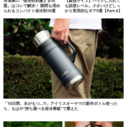
冷凍庫の「保冷剤邪魔すぎ問
【親指サイズ】バッグに入れて
題」はコレで解決！ 隙間も埋め
も誤差レベル。小さいけどしっ
られるコンパクト保冷剤10選
かり実用的なギア5選【Part.6】
「10日間、氷がもつ…?!」アイリスオーヤマの新作ボトル使った
ら、もはや“持ち運べる保冷庫級”で震えた