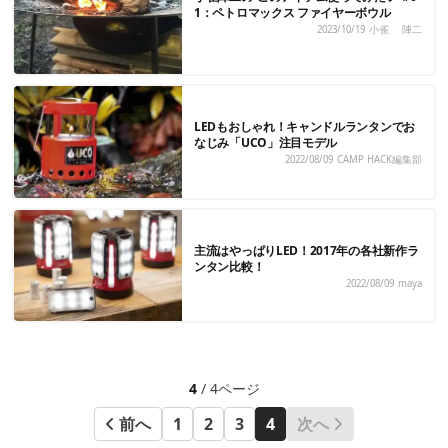
1：ペトロマックス ファイヤーボウル
2023/10/19
小雀 陣二
LEDもおしゃれ！キャンドルランタンでお
なじみ「UCO」注目モデル
2022/08/09
CAMP HACK編集部
主流はやっぱりLED！2017年の各社新作ラ
ンタン比較！
2022/08/09
maya
4
/ 4ページ
前へ
1
2
3
4
次へ