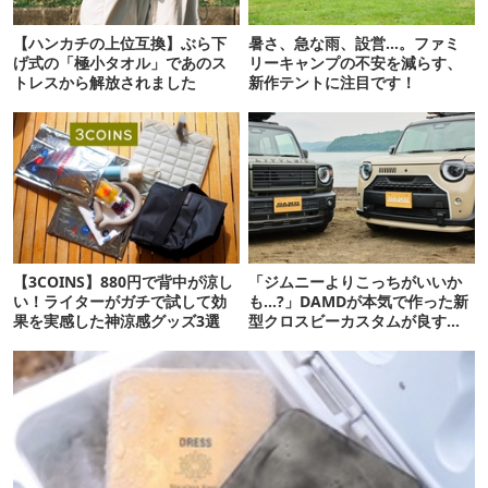
【ハンカチの上位互換】ぶら下
暑さ、急な雨、設営…。ファミ
げ式の「極小タオル」であのス
リーキャンプの不安を減らす、
トレスから解放されました
新作テントに注目です！
【3COINS】880円で背中が涼し
「ジムニーよりこっちがいいか
い！ライターがガチで試して効
も…?」DAMDが本気で作った新
果を実感した神涼感グッズ3選
型クロスビーカスタムが良すぎ
るぞ！