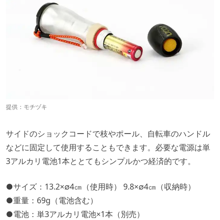
提供：
モチヅキ
サイドのショックコードで枝やポール、自転車のハンドル
などに固定して使用することもできます。必要な電源は単
3アルカリ電池1本ととてもシンプルかつ経済的です。
●サイズ：13.2×∅4㎝（使用時） 9.8×∅4㎝（収納時）
●重量：69g（電池含む）
●電池：単3アルカリ電池×1本（別売）