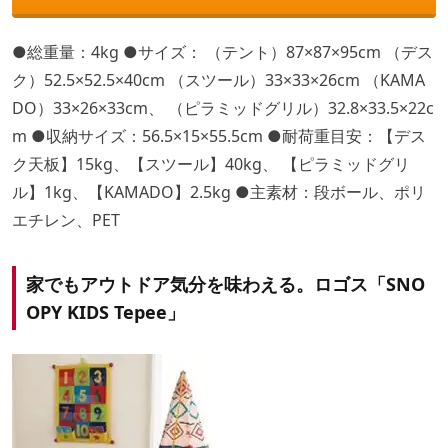
●総重量：4kg ●サイズ： （テント）87×87×95cm （デス
ク）52.5×52.5×40cm （スツール）33×33×26cm （KAMA
DO）33×26×33cm、 （ピラミッドグリル）32.8×33.5×22c
m ●収納サイズ：56.5×15×55.5cm ●耐荷重目安：【デス
ク天板】15kg、【スツール】40kg、 【ピラミッドグリ
ル】1kg、【KAMADO】2.5kg ●主素材：段ボール、ポリ
エチレン、PET
家でもアウトドア気分を味わえる。ロゴス「SNO
OPY KIDS Tepee」