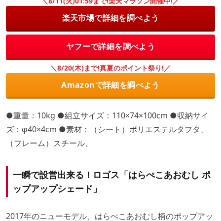
＼8/11(火)01:59まで!楽天マラソン開催中!／
楽天市場で詳細を調べよう
ヤフーで詳細を調べよう
＼8/20(木)まで!真夏のポイント祭り!／
Amazonで詳細を調べよう
●重量：10kg ●組立サイズ：110×74×100cm ●収納サイ
ズ：φ40×4cm ●素材：（シート）ポリエステルタフタ、
（フレーム）スチール、
一瞬で設営出来る！ロゴス「はらぺこあおむし ポ
ップアップシェード」
2017年のニューモデル、はらぺこあおむし柄のポップアッ