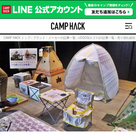
CAMP HACK トップ
›
ブランド・メーカーの記事一覧
›
LOGOS(ロゴス)の記事一覧
›
売り切れ続出