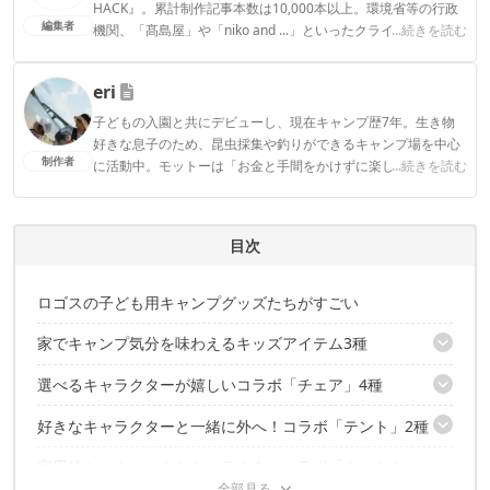
HACK』。累計制作記事本数は10,000本以上。環境省等の行政
編集者
機関、「髙島屋」や「niko and ...」といったクライアントとの
...続きを読む
連携実績多数。また、TBSテレビ『ラヴィット！』等、各メデ
ィアで登壇機会多数の編集部員も所属。
eri
CAMP HACK編集部のプロフィール
子どもの入園と共にデビューし、現在キャンプ歴7年。生き物
好きな息子のため、昆虫採集や釣りができるキャンプ場を中心
制作者
に活動中。モットーは「お金と手間をかけずに楽しく！」とい
...続きを読む
うコスパ重視の庶民派ファミリーキャンパー。お気に入りのブ
ランドはWAQとDOD。
eriのプロフィール
目次
ロゴスの子ども用キャンプグッズたちがすごい
家でキャンプ気分を味わえるキッズアイテム3種
選べるキャラクターが嬉しいコラボ「チェア」4種
家で安全にキャンプ体験！ロゴス「キャンプごっこクラフトデス
ク」
好きなキャラクターと一緒に外へ！コラボ「テント」2種
便利なカップホルダー付き ロゴス「SNOOPY スマートスツー
家でもアウトドア気分を味わえる。ロゴス「SNOOPY KIDS
ル」
Tepee」
実用的かつキュートなキャラクターコラボ「トートクー
素早くプライベート空間を確保！ロゴス「コンパクトフルシェー
2017年のニューアイテム！ロゴス「ディズニータイニーチェア・
スヌーピーの世界観を再現！ロゴス「SNOOPY HOUSE TENT」
ラー」3種