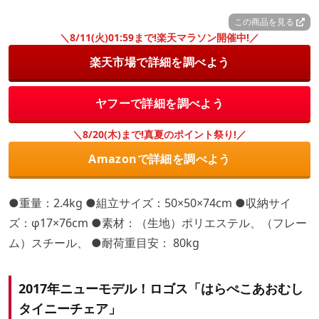
この商品を見る
＼8/11(火)01:59まで!楽天マラソン開催中!／
楽天市場で詳細を調べよう
ヤフーで詳細を調べよう
＼8/20(木)まで!真夏のポイント祭り!／
Amazonで詳細を調べよう
●重量：2.4kg ●組立サイズ：50×50×74cm ●収納サイ
ズ：φ17×76cm ●素材：（生地）ポリエステル、（フレー
ム）スチール、 ●耐荷重目安： 80kg
2017年ニューモデル！ロゴス「はらぺこあおむし
タイニーチェア」