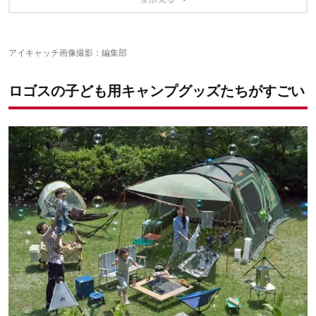
ド」
ポケットプラス」
一瞬で設営出来る！ロゴス「はらぺこあおむし ポップアップシェ
ピンクとブラックのビビッドな配色 ロゴス「HELLO KITTY スリ
キャンプをもっと楽しくする外遊びグッズ3種
大好きなスヌーピーといつでも一緒 ロゴス「SNOOPY トートク
ード」
ムチェア」
ーラー」
2017年ニューモデル！ロゴス「はらぺこあおむし タイニーチェ
ロゴスの子ども用キャンプグッズはすごかった！
アイキャッチ画像撮影：編集部
スイッチを入れればそこは夢の世界！ロゴス「シャボンダマシー
シンプルな中にキュートなミッキーが！ ロゴス「ミッキーマウス
ア」
ン」
トートクーラー」
アウトドアのお供にどこまでも ロゴス「ファミリーフェスセッ
ロゴスの子ども用キャンプグッズたちがすごい
海に行くのもミッキーと一緒！ロゴス「ミッキーマウス ビーチク
ト」
ーリングバッグ」
赤ちゃんもアウトドアを味わいたい！ロゴス「ニュー丸洗いベビ
ーカーシュラフ」