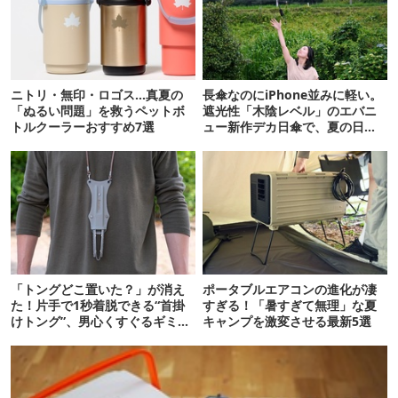
ニトリ・無印・ロゴス…真夏の
長傘なのにiPhone並みに軽い。
「ぬるい問題」を救うペットボ
遮光性「木陰レベル」のエバニ
トルクーラーおすすめ7選
ュー新作デカ日傘で、夏の日焼
けを食い止める！
「トングどこ置いた？」が消え
ポータブルエアコンの進化が凄
た！片手で1秒着脱できる“首掛
すぎる！「暑すぎて無理」な夏
けトング”、男心くすぐるギミッ
キャンプを激変させる最新5選
クが最高だった