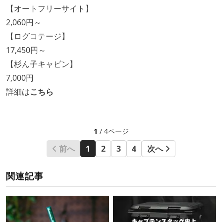
【オートフリーサイト】
2,060円～
【ログコテージ】
17,450円～
【杉ん子キャビン】
7,000円
詳細は
こちら
1
/ 4ページ
前へ
1
2
3
4
次へ
関連記事