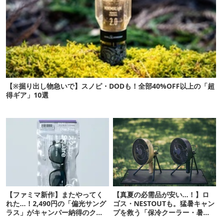
【※掘り出し物急いで】スノピ・DODも！全部40%OFF以上の「超
得ギア」10選
【ファミマ新作】またやってく
【真夏の必需品が安い…！】ロ
れた…！2,490円の「偏光サング
ゴス・NESTOUTも。猛暑キャン
ラス」がキャンパー納得のクオ
プを救う「保冷クーラー・暑さ
リティ
対策ギア」12選