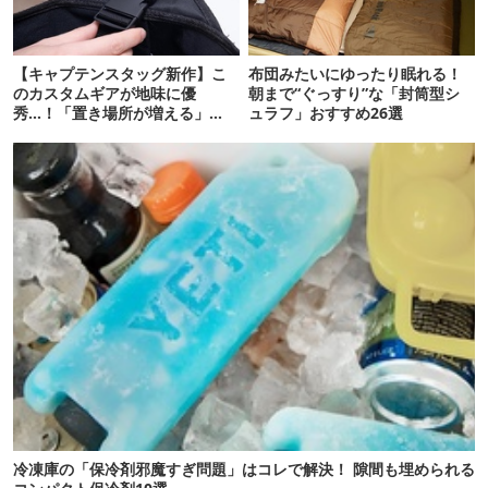
【キャプテンスタッグ新作】こ
布団みたいにゆったり眠れる！
のカスタムギアが地味に優
朝まで“ぐっすり”な「封筒型シ
秀…！「置き場所が増える」
ュラフ」おすすめ26選
「荷物が落ちない」
冷凍庫の「保冷剤邪魔すぎ問題」はコレで解決！ 隙間も埋められる