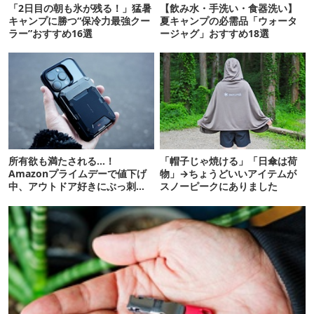
「2日目の朝も氷が残る！」猛暑
【飲み水・手洗い・食器洗い】
キャンプに勝つ“保冷力最強クー
夏キャンプの必需品「ウォータ
ラー”おすすめ16選
ージャグ」おすすめ18選
所有欲も満たされる…！
「帽子じゃ焼ける」「日傘は荷
Amazonプライムデーで値下げ
物」→ちょうどいいアイテムが
中、アウトドア好きにぶっ刺さ
スノーピークにありました
る「便利ガジェット」8選