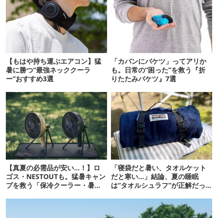
【もはや持ち運ぶエアコン】猛
「カバンにバケツ」ってアリか
暑に勝つ“最強ネッククーラ
も。日常の“困った”を救う『折
ー”おすすめ3選
りたたみバケツ』7選
【真夏の必需品が安い…！】ロ
「寝袋だと暑い、タオルケット
ゴス・NESTOUTも。猛暑キャン
だと寒い…」結論、夏の睡眠
プを救う「保冷クーラー・暑さ
は“タオルシュラフ”が正解だっ
対策ギア」12選
た