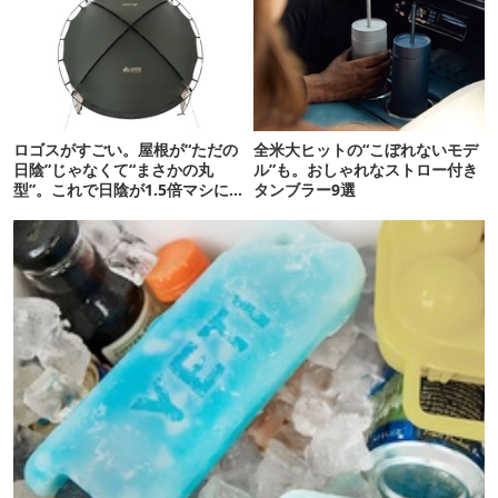
ロゴスがすごい。屋根が“ただの
全米大ヒットの“こぼれないモデ
日陰”じゃなくて“まさかの丸
ル”も。おしゃれなストロー付き
型”。これで日陰が1.5倍マシに
タンブラー9選
なる新作タープです