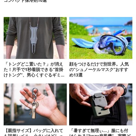
コンパクト保冷剤10選
「トングどこ置いた？」が消え
顔をつけるだけで別世界。人気
た！片手で1秒着脱できる“首掛
の“シュノーケルマスク”おすす
けトング”、男心くすぐるギミッ
め13選
クが最高だった
【親指サイズ】バッグに入れて
「暑すぎて無理ぃ…」服にも付
も誤差レベル。小さいけどしっ
けられる“3way扇風機”、実際ど