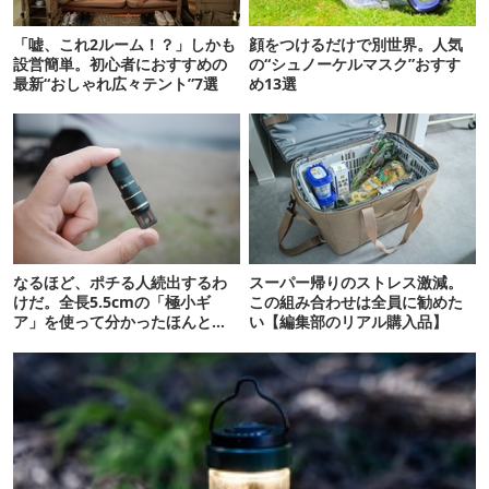
「嘘、これ2ルーム！？」しかも
顔をつけるだけで別世界。人気
設営簡単。初心者におすすめの
の“シュノーケルマスク”おすす
最新“おしゃれ広々テント”7選
め13選
なるほど、ポチる人続出するわ
スーパー帰りのストレス激減。
けだ。全長5.5cmの「極小ギ
この組み合わせは全員に勧めた
ア」を使って分かったほんとの
い【編集部のリアル購入品】
魅力