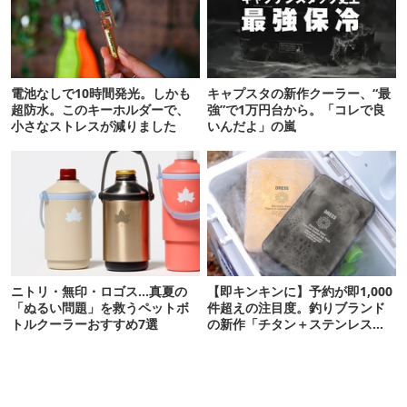
電池なしで10時間発光。しかも
キャプスタの新作クーラー、“最
超防水。このキーホルダーで、
強”で1万円台から。「コレで良
小さなストレスが減りました
いんだよ」の嵐
ニトリ・無印・ロゴス…真夏の
【即キンキンに】予約が即1,000
「ぬるい問題」を救うペットボ
件超えの注目度。釣りブランド
トルクーラーおすすめ7選
の新作「チタン＋ステンレスの
保冷剤」が再販開始