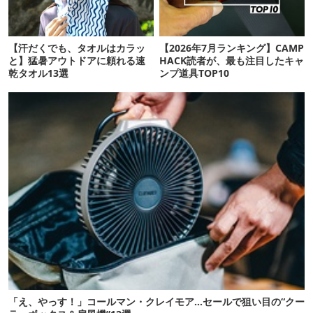
【汗だくでも、タオルはカラッ
【2026年7月ランキング】CAMP
と】猛暑アウトドアに頼れる速
HACK読者が、最も注目したキャ
乾タオル13選
ンプ道具TOP10
「え、やっす！」コールマン・クレイモア…セールで狙い目の“クー