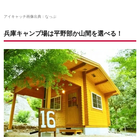
書写アウトドアパーク タロリン村
やしろ鴨川の郷キャンプ場
ログハウスとキャンプの石ヶ堂古代村
アイキャッチ画像出典：
なっぷ
休暇村竹野海岸コウノトリキャンプ場
伊毘うずしお村オートキャンプ場
兵庫キャンプ場は平野部か山間を選べる！