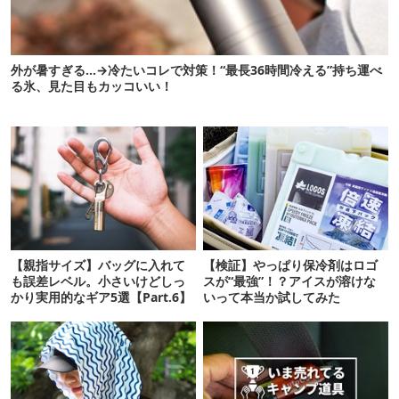
外が暑すぎる…→冷たいコレで対策！“最長36時間冷える”持ち運べ
る氷、見た目もカッコいい！
【親指サイズ】バッグに入れて
【検証】やっぱり保冷剤はロゴ
も誤差レベル。小さいけどしっ
スが“最強”！？アイスが溶けな
かり実用的なギア5選【Part.6】
いって本当か試してみた