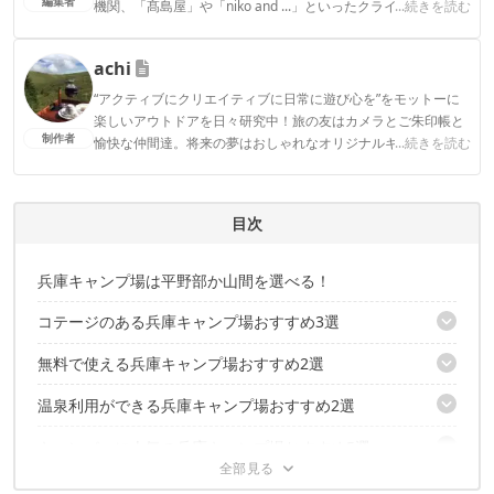
編集者
機関、「髙島屋」や「niko and ...」といったクライアントとの
...続きを読む
連携実績多数。また、TBSテレビ『ラヴィット！』等、各メデ
ィアで登壇機会多数の編集部員も所属。
achi
CAMP HACK編集部のプロフィール
“アクティブにクリエイティブに日常に遊び心を”をモットーに
楽しいアウトドアを日々研究中！旅の友はカメラとご朱印帳と
制作者
愉快な仲間達。将来の夢はおしゃれなオリジナルキャンピング
...続きを読む
カーで旅をすること。
achiのプロフィール
目次
兵庫キャンプ場は平野部か山間を選べる！
コテージのある兵庫キャンプ場おすすめ3選
無料で使える兵庫キャンプ場おすすめ2選
丹波悠遊の森
新田ふるさと村
温泉利用ができる兵庫キャンプ場おすすめ2選
奥山キャンプ場
キャンプ＆コテージ ポパイテン
丸山県民サンビーチ
キャンパーに人気の兵庫キャンプ場おすすめ5選
若杉高原おおやキャンプ場
波賀不動滝公園 楓香荘
兵庫県でキャンプを楽しもう