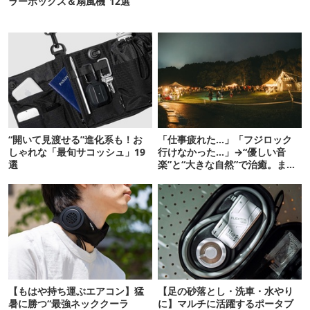
ラーボックス＆扇風機”12選
“開いて見渡せる”進化系も！お
「仕事疲れた…」「フジロック
しゃれな「最旬サコッシュ」19
行けなかった…」→“優しい音
選
楽”と“大きな自然”で治癒。まだ
間に合います。
【もはや持ち運ぶエアコン】猛
【足の砂落とし・洗車・水やり
暑に勝つ“最強ネッククーラ
に】マルチに活躍するポータブ