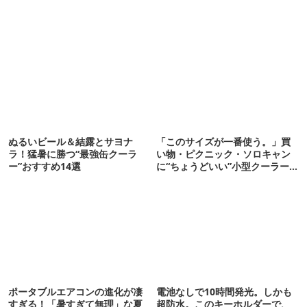
ぬるいビール＆結露とサヨナ
「このサイズが一番使う。」買
ラ！猛暑に勝つ“最強缶クーラ
い物・ピクニック・ソロキャン
ー”おすすめ14選
に“ちょうどいい”小型クーラー
ボックス13選
ポータブルエアコンの進化が凄
電池なしで10時間発光。しかも
すぎる！「暑すぎて無理」な夏
超防水。このキーホルダーで、