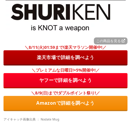
この商品を見る
＼8/11(火)01:59まで!楽天マラソン開催中!／
楽天市場で詳細を調べよう
＼プレミアムな日曜日!+5%開催中!／
ヤフーで詳細を調べよう
＼8/9(日)まで!ダブルポイント祭り!／
Amazonで詳細を調べよう
アイキャッチ画像出典 ：
Nodate Mug