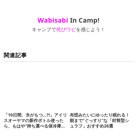
Wabisabi
In Camp!
キャンプで
侘びワビ
を感じよう！
関連記事
「10日間、氷がもつ…?!」アイリ
布団みたいにゆったり眠れる！
スオーヤマの新作ボトル使った
朝まで“ぐっすり”な「封筒型シ
ら、もはや“持ち運べる保冷庫
ュラフ」おすすめ26選
級”で震えた