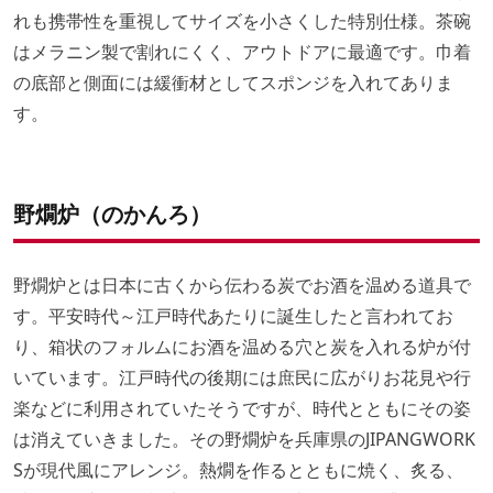
れも携帯性を重視してサイズを小さくした特別仕様。茶碗
はメラニン製で割れにくく、アウトドアに最適です。巾着
の底部と側面には緩衝材としてスポンジを入れてありま
す。
野燗炉（のかんろ）
野燗炉とは日本に古くから伝わる炭でお酒を温める道具で
す。平安時代～江戸時代あたりに誕生したと言われてお
り、箱状のフォルムにお酒を温める穴と炭を入れる炉が付
いています。江戸時代の後期には庶民に広がりお花見や行
楽などに利用されていたそうですが、時代とともにその姿
は消えていきました。その野燗炉を兵庫県のJIPANGWORK
Sが現代風にアレンジ。熱燗を作るとともに焼く、炙る、