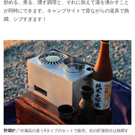
炒める、煮る、燻す調理と、それに加えて湯を沸かすこと
が同時にできます。キャンプサイトで昔ながらの道具で熱
燗、シブすぎます！
／
野燗炉
付属品の違う4タイプのセットで販売。右の貯湯部分は熱燗す