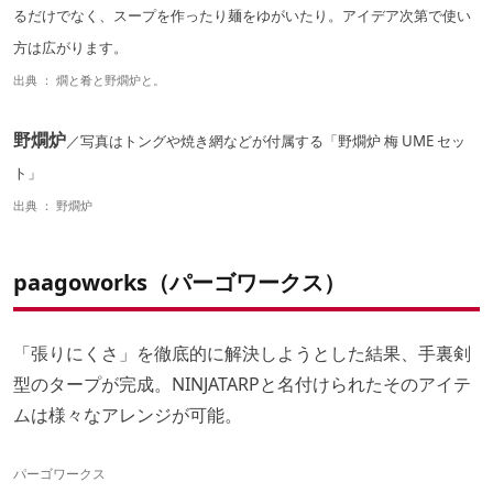
るだけでなく、スープを作ったり麺をゆがいたり。アイデア次第で使い
方は広がります。
出典 ：
燗と肴と野燗炉と。
野燗炉
／
写真はトングや焼き網などが付属する「野燗炉 梅 UME セッ
ト」
出典 ：
野燗炉
paagoworks（パーゴワークス）
「張りにくさ」を徹底的に解決しようとした結果、手裏剣
型のタープが完成。NINJATARPと名付けられたそのアイテ
ムは様々なアレンジが可能。
パーゴワークス