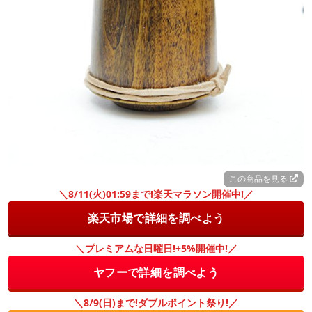
この商品を見る
＼8/11(火)01:59まで!楽天マラソン開催中!／
楽天市場で詳細を調べよう
＼プレミアムな日曜日!+5%開催中!／
ヤフーで詳細を調べよう
＼8/9(日)まで!ダブルポイント祭り!／