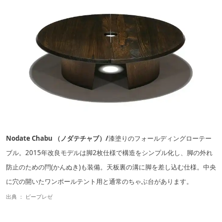
Nodate Chabu （ノダテチャブ）/
漆塗りのフォールディングローテー
ブル。2015年改良モデルは脚2枚仕様で構造をシンプル化し、脚の外れ
防止のための閂(かんぬき)も装備。天板裏の溝に脚を差し込む仕様。中央
に穴の開いたワンポールテント用と通常のちゃぶ台があります。
出典 ：
ビープレゼ