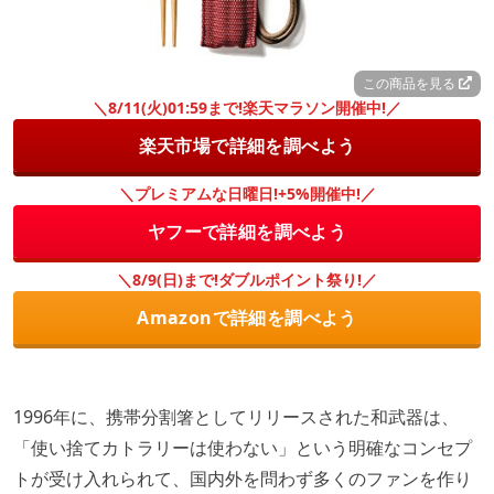
この商品を見る
＼8/11(火)01:59まで!楽天マラソン開催中!／
楽天市場で詳細を調べよう
＼プレミアムな日曜日!+5%開催中!／
ヤフーで詳細を調べよう
＼8/9(日)まで!ダブルポイント祭り!／
Amazonで詳細を調べよう
1996年に、携帯分割箸としてリリースされた和武器は、
「使い捨てカトラリーは使わない」という明確なコンセプ
トが受け入れられて、国内外を問わず多くのファンを作り