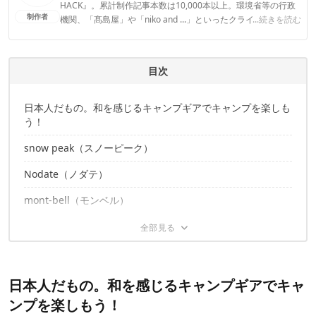
HACK』。累計制作記事本数は10,000本以上。環境省等の行政
制作者
機関、「髙島屋」や「niko and ...」といったクライアントとの
...続きを読む
連携実績多数。また、TBSテレビ『ラヴィット！』等、各メデ
ィアで登壇機会多数の編集部員も所属。
CAMP HACK編集部のプロフィール
目次
日本人だもの。和を感じるキャンプギアでキャンプを楽しも
う！
snow peak（スノーピーク）
Nodate（ノダテ）
mont-bell（モンベル）
野燗炉（のかんろ）
paagoworks（パーゴワークス）
日本人だもの。和を感じるキャンプギアでキャ
ンプを楽しもう！