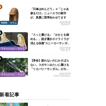
「日傘はめんどう」→「じゃあ
被るだけ」ニューエラの新作
が、真夏に照準合わせてます
2026/08/06
NEWS・コラム
黒田祥平
「スッと履ける」「かかとを踏
める」。脱ぎ履きのイライラが
消える快適“スニーカーサンダ
ル”6選
2026/08/08
ファッション・ウェア
内舘 綾子
【革命】疲れないのにかさばら
ない。スポサンみたいに履ける
「リカバリーサンダル」が大本
命！
2026/08/08
ファッション・ウェア
Yuhei Tokimatsu
新着記事