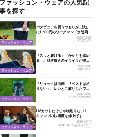
ファッション・ウェアの人気記
事を探す
パタゴニアを買うつもりが…試し
に1,500円のワークマン「水陸両
用ショートパンツ」を選んだら大
2026/08/05
RYUCAMP
正解だった
ファッション・ウェア
「スッと履ける」「かかとを踏め
る」。脱ぎ履きのイライラが消え
る快適“スニーカーサンダル”6選
2026/08/08
内舘 綾子
ファッション・ウェア
「リュックは面倒」「ベストは足
りない」。いいとこ取りしたフェ
ス特化バッグがあるんです
2026/08/05
Yuhei Tokimatsu
ファッション・ウェア
UVカットだけじゃ物足りない！
キャンプの快適度を爆上げす
る“特殊機能”サングラス3選
2026/06/11
CAMP HACK 編集部
PR
ファッション・ウェア