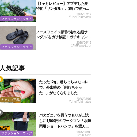
【1ヶ月レビュー】アプデした夏
特化「サンダル」。旅行で使って
わかった6つの魅力と1つの注意点
2026/07/17
Yuhei Tokimatsu
ファッション・ウェア
ノースフェイス新作“走れる紐サ
ンダル”をガチ検証！ガチキャン
パーが「ヘビーユース確定」と絶
2026/06/19
CAMPたかにぃ
賛の理由は？
ファッション・ウェア
人気記事
たった12g。超ちっちゃなコレ
で、外出時の「割れちゃっ
た…」がなくなりました
2026/08/07
キャンプ用品
Yuhei Tokimatsu
パタゴニアを買うつもりが…試
しに1,500円のワークマン「水陸
両用ショートパンツ」を選んだ
ら大正解だった
2026/08/05
ファッション・ウェア
RYUCAMP