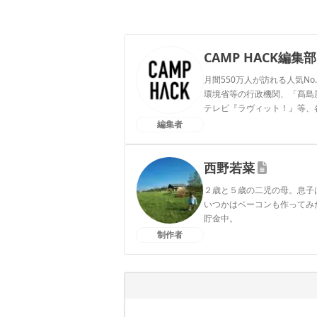
CAMP HACK編集部
月間550万人が訪れる人気No
環境省等の行政機関、「髙島屋」
テレビ『ラヴィット！』等、
編集者
CAMP HACK編集部のプ
西野若菜
２歳と５歳の二児の母。息子
いつかはベーコンも作ってみ
貯金中。
制作者
西野若菜のプロフィール