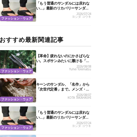
「もう普通のサンダルには戻れな
い…」最新のリカバリーサンダル
おすすめ13選
2026/07/24
ヨシダ コウキ
ファッション・ウェア
おすすめ最新関連記事
【革命】疲れないのにかさばらな
い。スポサンみたいに履ける「リ
カバリーサンダル」が大本命！
2026/08/08
Yuhei Tokimatsu
ファッション・ウェア
キーンのサンダル、「名作」から
「次世代定番」まで。メンズ・レ
ディースおすすめ6選
2026/08/07
KOTA TAKAHASHI
ファッション・ウェア
「もう普通のサンダルには戻れな
い…」最新のリカバリーサンダル
おすすめ13選
2026/07/24
ヨシダ コウキ
ファッション・ウェア