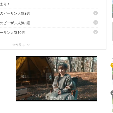
まり！
のビーサン人気9選
のビーザン人気8選
ーサン人気10選
ック】
アナス
ァッション】
ップ】
キッズ】
リンセス】
クール】
ットボール】
リー】