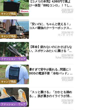
【コメリの本気】4,980円で風よ
け一体型「BBQコンロ」！？しか
も、高さ2段階・薄型収納で文句
2026/08/10
RYUCAMP
なしかも
キャンプ用品
「安いのに、ちゃんと使える！」
コスパ最強のクーラーボックスお
すすめ8選【2万円以下】
2026/08/10
ヨシダ コウキ
キャンプ用品
【革命】疲れないのにかさばらな
い。スポサンみたいに履ける「リ
カバリーサンダル」が大本命！
2026/08/08
Yuhei Tokimatsu
ファッション・ウェア
暑すぎて背中が蒸れる…問題に！
DODの電源不要「冷却パッド」を
試したら、夏の移動がラクになっ
2026/08/08
RYUCAMP
た
キャンプ用品
「スッと履ける」「かかとを踏め
る」。脱ぎ履きのイライラが消え
る快適“スニーカーサンダル”6選
2026/08/08
内舘 綾子
ファッション・ウェア