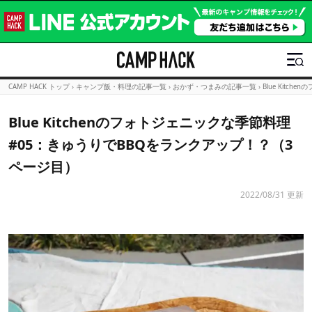
CAMP HACK トップ
›
キャンプ飯・料理の記事一覧
›
おかず・つまみの記事一覧
›
Blue Kit
Blue Kitchenのフォトジェニックな季節料理
#05：きゅうりでBBQをランクアップ！？（3
ページ目）
2022/08/31 更新