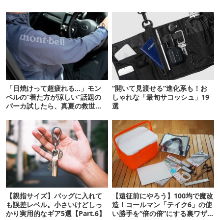
「日焼けって超疲れる…」モン
“開いて見渡せる”進化系も！お
ベルの“着た方が涼しい”話題の
しゃれな「最旬サコッシュ」19
パーカ試したら、真夏の救世主
選
だった
【親指サイズ】バッグに入れて
【遠征前にやろう】100均で魔改
も誤差レベル。小さいけどしっ
造！コールマン「テイク6」の使
かり実用的なギア5選【Part.6】
い勝手を“倍の倍”にする裏ワザ6