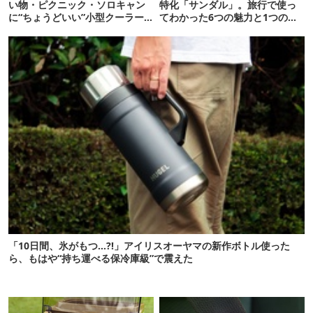
い物・ピクニック・ソロキャン
特化「サンダル」。旅行で使っ
に“ちょうどいい”小型クーラー
てわかった6つの魅力と1つの注
ボックス13選
意点
「10日間、氷がもつ…?!」アイリスオーヤマの新作ボトル使った
ら、もはや“持ち運べる保冷庫級”で震えた