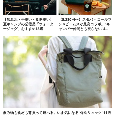
【飲み水・手洗い・食器洗い】
【5,280円〜】スタバ × コールマ
夏キャンプの必需品「ウォータ
ン ×ビームスが最高コラボ。“キ
ージャグ」おすすめ18選
ャンパー仲間とも被らない”4ア
イテムを発表
飲み物も食材も背負って運べる。いま気になる“保冷リュック”11選