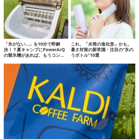
「氷がない…」を10分で即解
これ、「水筒の進化形」かも。
決！？夏キャンプにPowerArQ
暑さ対策の新常識・注目の“氷の
の製氷機があれば、もうコンビ
うボトル”10選
ニ走らなくていいぞ