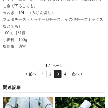
し金で下ろしても）
玉ねぎ 1/4 （みじん切り）
フェタチーズ（カッテージチーズ、その他チーズミックス
などでも）
100g、卵1個
小麦粉 100g
塩胡椒 適宜
3
/ 4ページ
前へ
1
2
3
4
次へ
関連記事