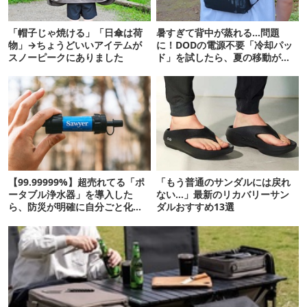
「帽子じゃ焼ける」「日傘は荷
暑すぎて背中が蒸れる…問題
物」→ちょうどいいアイテムが
に！DODの電源不要「冷却パッ
スノーピークにありました
ド」を試したら、夏の移動がラ
クになった
【99.99999%】超売れてる「ポ
「もう普通のサンダルには戻れ
ータブル浄水器」を導入した
ない…」最新のリカバリーサン
ら、防災が明確に自分ごと化し
ダルおすすめ13選
た