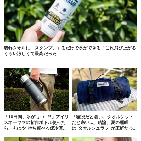
濡れタオルに「スタンプ」するだけで氷ができる！これ飛び上がる
くらい涼しくて最高だった
「10日間、氷がもつ…?!」アイリ
「寝袋だと暑い、タオルケット
スオーヤマの新作ボトル使った
だと寒い…」結論、夏の睡眠
ら、もはや“持ち運べる保冷庫
は“タオルシュラフ”が正解だっ
級”で震えた
た