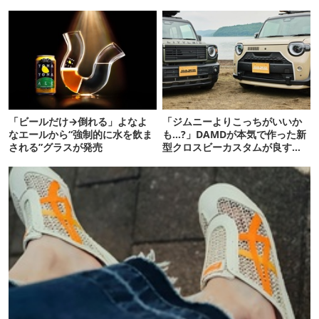
魅力
「ビールだけ→倒れる」よなよ
「ジムニーよりこっちがいいか
なエールから“強制的に水を飲ま
も…?」DAMDが本気で作った新
される”グラスが発売
型クロスビーカスタムが良すぎ
るぞ！