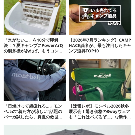
「氷がない…」を10分で即解
【2026年7月ランキング】CAMP
決！？夏キャンプにPowerArQ
HACK読者が、最も注目したキャ
の製氷機があれば、もうコンビ
ンプ道具TOP10
ニ走らなくていいぞ
「日焼けって超疲れる…」モン
【速報レポ】モンベル2026秋冬
ベルの“着た方が涼しい”話題の
展示会！驚き価格の3wayウェア
パーカ試したら、真夏の救世主
も「これはバズるぞ…」な新作
だった
10選