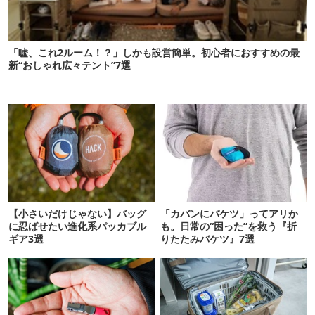
「嘘、これ2ルーム！？」しかも設営簡単。初心者におすすめの最
新“おしゃれ広々テント”7選
【小さいだけじゃない】バッグ
「カバンにバケツ」ってアリか
に忍ばせたい進化系パッカブル
も。日常の“困った”を救う『折
ギア3選
りたたみバケツ』7選