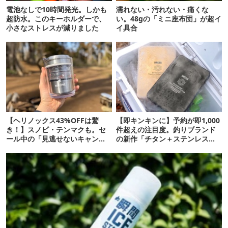
電池なしで10時間発光。しかも
濡れない・汚れない・痛くな
超防水。このキーホルダーで、
い。48gの「ミニ座布団」が超イ
小さなストレスが減りました
イ具合
【ヘリノックス43%OFFは驚
【即キンキンに】予約が即1,000
き！】スノピ・テンマクも。セ
件超えの注目度。釣りブランド
ール中の「見逃せないキャンプ
の新作「チタン＋ステンレスの
道具」12選
保冷剤」が再販開始