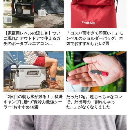
【家庭用レベルの涼しさ】つい
「コスパ高すぎて即買い！」モ
に現れたアウトドアで使えるガ
ンベルのショルダーバッグ、本
チのポータブルエアコン
気でおすすめしたい7選
「Suzune」最速レビュー
「2日目の朝も氷が残る！」猛暑
たった12g。超ちっちゃなコレ
キャンプに勝つ“保冷力最強クー
で、外出時の「割れちゃっ
ラー”おすすめ16選
た…」がなくなりました