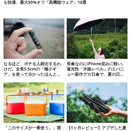
も快適、最大55%オフ「高機能ウェア」10選
なるほど、ポチる人続出するわ
長傘なのにiPhone並みに軽い。
けだ。全長5.5cmの「極小ギ
遮光性「木陰レベル」のエバニ
ア」を使って分かったほんとの
ュー新作デカ日傘で、夏の日焼
魅力
けを食い止める！
「このサイズが一番使う。」買
【1ヶ月レビュー】アプデした夏