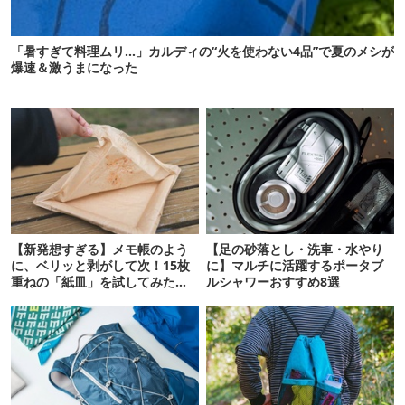
「暑すぎて料理ムリ…」カルディの“火を使わない4品”で夏のメシが
爆速＆激うまになった
【新発想すぎる】メモ帳のよう
【足の砂落とし・洗車・水やり
に、ベリッと剥がして次！15枚
に】マルチに活躍するポータブ
重ねの「紙皿」を試してみた
ルシャワーおすすめ8選
ら…