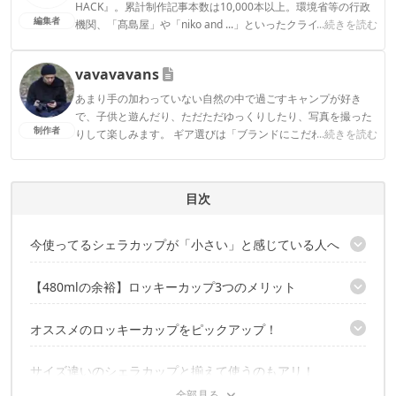
HACK』。累計制作記事本数は10,000本以上。環境省等の行政
編集者
機関、「髙島屋」や「niko and ...」といったクライアントとの
...続きを読む
連携実績多数。また、TBSテレビ『ラヴィット！』等、各メデ
ィアで登壇機会多数の編集部員も所属。
vavavavans
CAMP HACK編集部のプロフィール
あまり手の加わっていない自然の中で過ごすキャンプが好き
で、子供と遊んだり、ただただゆっくりしたり、写真を撮った
制作者
りして楽しみます。 ギア選びは「ブランドにこだわりなく良さ
...続きを読む
そうなものを安く探す」と言う事が多く、無いものは有りもの
を自分好みにカスタムして作ったりもします。
vavavavansのプロフィール
目次
今使ってるシェラカップが「小さい」と感じている人へ
何をするにもちょうどイイのが「480ml」！
【480mlの余裕】ロッキーカップ3つのメリット
1：寸胴形状で調理しやすい
オススメのロッキーカップをピックアップ！
2：丼ものOK！スープ系もたっぷり入る
3：他のサイズのシェラカップとも重ねられる
ベルモント チタンシェラカップ
サイズ違いのシェラカップと揃えて使うのもアリ！
プラットチャンプ シェラカップ480