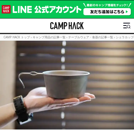
CAMP HACK トップ
›
キャンプ用品の記事一覧
›
テーブルウェア・食器の記事一覧
›
シェラカップ