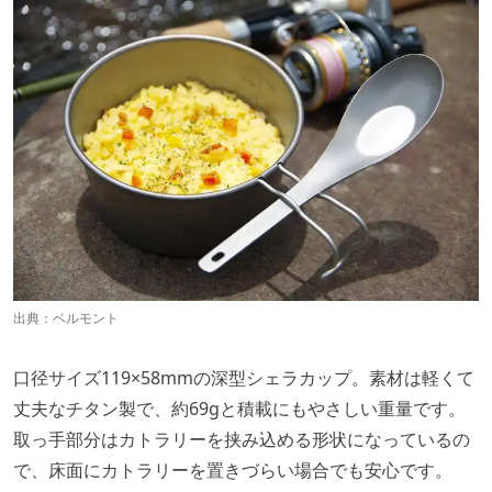
出典：
ベルモント
口径サイズ119×58mmの深型シェラカップ。素材は軽くて
丈夫なチタン製で、約69gと積載にもやさしい重量です。
取っ手部分はカトラリーを挟み込める形状になっているの
で、床面にカトラリーを置きづらい場合でも安心です。