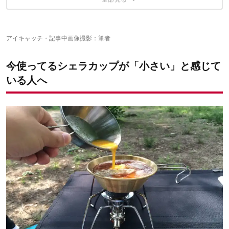
ロック ステンレスシェラカップ480
INOUT オリジナルシェラカップ
キャンモック シェラカップ深型
深型シェラカップ480
アイキャッチ・記事中画像撮影：筆者
今使ってるシェラカップが「小さい」と感じて
いる人へ