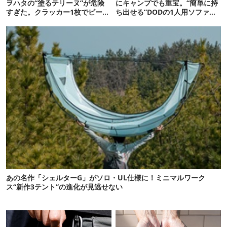
ヲハタの“塗るテリーヌ”が危険
にキャンプでも重宝。“簡単に持
すぎた。クラッカー1枚でビール
ち出せる”DODの1人用ソファが
が止まらない！
便利かも
あの名作「シェルターG」がソロ・UL仕様に！ミニマルワーク
ス“新作3テント”の進化が見逃せない