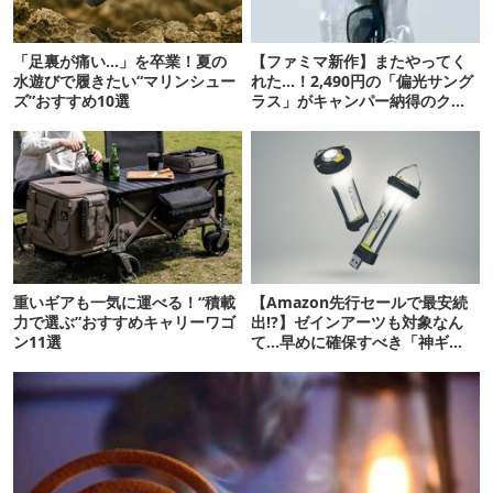
「足裏が痛い…」を卒業！夏の
【ファミマ新作】またやってく
水遊びで履きたい“マリンシュー
れた…！2,490円の「偏光サング
ズ”おすすめ10選
ラス」がキャンパー納得のクオ
リティ
重いギアも一気に運べる！“積載
【Amazon先行セールで最安続
力で選ぶ”おすすめキャリーワゴ
出!?】ゼインアーツも対象なん
ン11選
て…早めに確保すべき「神ギ
ア」12選