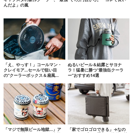
んだよ」の嵐
「え、やっす！」コールマン・
ぬるいビール＆結露とサヨナ
クレイモア…セールで狙い目
ラ！猛暑に勝つ“最強缶クーラ
の“クーラーボックス＆扇風
ー”おすすめ14選
機”12選
「マジで無限ビール地獄…」ア
「家でゴロゴロできる」→なの