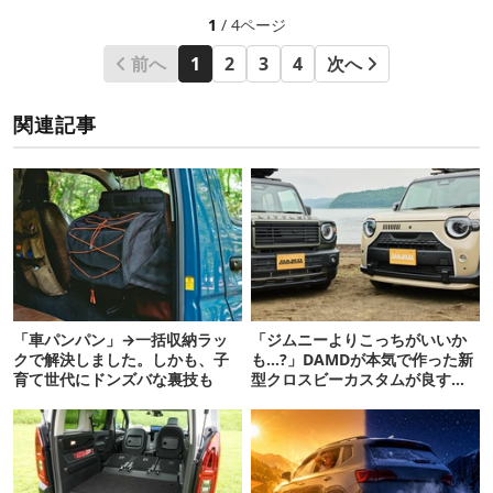
1
/ 4ページ
前へ
1
2
3
4
次へ
関連記事
「車パンパン」→一括収納ラッ
「ジムニーよりこっちがいいか
クで解決しました。しかも、子
も…?」DAMDが本気で作った新
育て世代にドンズバな裏技も
型クロスビーカスタムが良すぎ
るぞ！