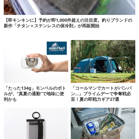
【即キンキンに】予約が即1,000件超えの注目度。釣りブランドの
新作「チタン＋ステンレスの保冷剤」が再販開始
「たった134g」モンベルのボト
「コールマンでカートがパンパ
ルが、“真夏の通勤”で地味に便
ン…」プライムデーで争奪戦必
利かも
至！夏の即戦力ギア27選