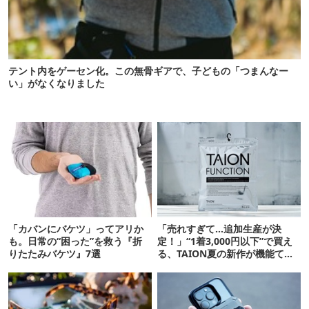
テント内をゲーセン化。この無骨ギアで、子どもの「つまんなー
い」がなくなりました
「カバンにバケツ」ってアリか
「売れすぎて…追加生産が決
も。日常の“困った”を救う『折
定！」“1着3,000円以下”で買え
りたたみバケツ』7選
る、TAION夏の新作が機能てん
こ盛りです