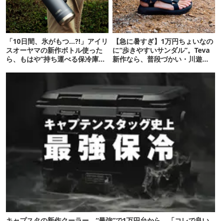
「10日間、氷がもつ…?!」アイリ
【急に暑すぎ】1万円ちょいなの
スオーヤマの新作ボトル使った
に“歩きやすいサンダル”。Teva
ら、もはや“持ち運べる保冷庫
新作なら、普段づかい・川遊
級”で震えた
び・登山もOK！
キャプスタの新作クーラー、“最強”で1万円台から。「コレで良い