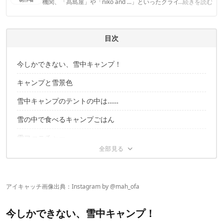
機関、「髙島屋」や「niko and ...」といったクライアントとの
...続きを読む
連携実績多数。また、TBSテレビ『ラヴィット！』等、各メデ
ィアで登壇機会多数の編集部員も所属。
CAMP HACK編集部のプロフィール
目次
今しかできない、雪中キャンプ！
キャンプと雪景色
雪中キャンプのテントの中は……
雪の中で食べるキャンプごはん
雪ファニチャー
こ、これは……!?
楽しく、安全な雪中キャンプを！
アイキャッチ画像出典：Instagram by @
mah_ofa
今しかできない、雪中キャンプ！