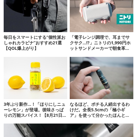
毎日をスマートにする“個性派お
「電子レンジ調理で、耳までサ
しゃれカラビナ”おすすめ21選
クサク…!?」ニトリの1,990円ホ
【QOL爆上がり】
ットサンドメーカーで朝食革命
が起きた
3年ぶり新作…！「ほりにしニュ
なるほど、ポチる人続出するわ
ーレモン」が登場。後味さっぱ
けだ。全長5.5cmの「極小ギ
りの万能スパイス！【8月21日発
ア」を使って分かったほんとの
売】
魅力