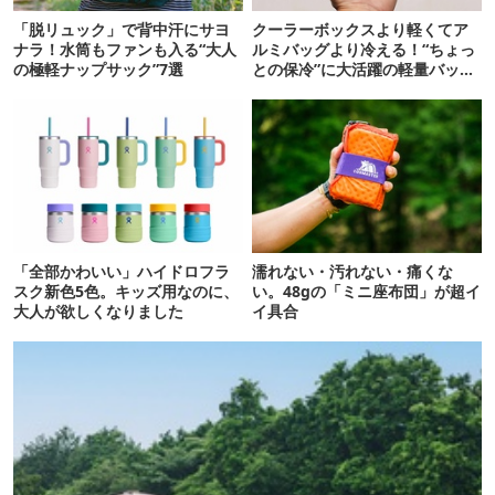
「脱リュック」で背中汗にサヨ
クーラーボックスより軽くてア
ナラ！水筒もファンも入る“大人
ルミバッグより冷える！“ちょっ
の極軽ナップサック”7選
との保冷”に大活躍の軽量バッグ
7選
「全部かわいい」ハイドロフラ
濡れない・汚れない・痛くな
スク新色5色。キッズ用なのに、
い。48gの「ミニ座布団」が超イ
大人が欲しくなりました
イ具合