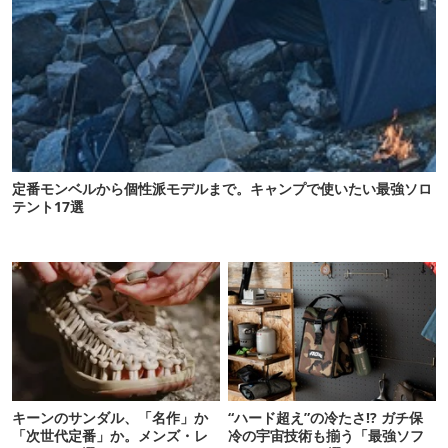
定番モンベルから個性派モデルまで。キャンプで使いたい最強ソロ
テント17選
キーンのサンダル、「名作」か
“ハード超え”の冷たさ!? ガチ保
「次世代定番」か。メンズ・レ
冷の宇宙技術も揃う「最強ソフ