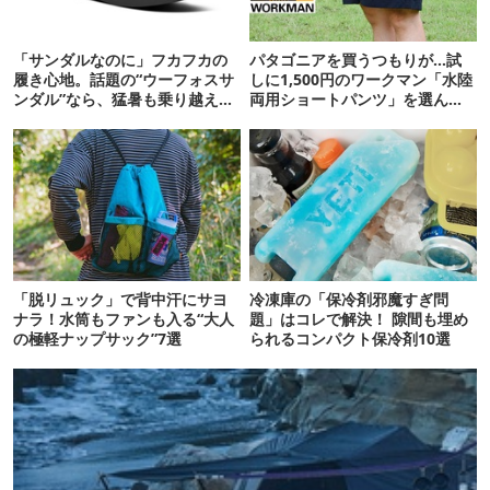
「サンダルなのに」フカフカの
パタゴニアを買うつもりが…試
履き心地。話題の“ウーフォスサ
しに1,500円のワークマン「水陸
ンダル”なら、猛暑も乗り越えら
両用ショートパンツ」を選んだ
れるかも
ら大正解だった
「脱リュック」で背中汗にサヨ
冷凍庫の「保冷剤邪魔すぎ問
ナラ！水筒もファンも入る“大人
題」はコレで解決！ 隙間も埋め
の極軽ナップサック”7選
られるコンパクト保冷剤10選