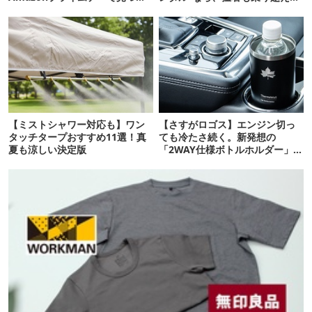
た“今着れるアイテム”19選
れるかも
【ミストシャワー対応も】ワン
【さすがロゴス】エンジン切っ
タッチタープおすすめ11選！真
ても冷たさ続く。新発想の
夏も涼しい決定版
「2WAY仕様ボトルホルダー」が
頼りになります