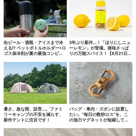
缶ビール・酒瓶・アイスまで冷
3年ぶり新作…！「ほりにしニュ
える!? ペットボトルホルダー×ロ
ーレモン」が登場。後味さっぱ
ゴス保冷剤が夏の最強コンビだ
りの万能スパイス！【8月21日発
った
売】
暑さ、急な雨、設営…。ファミ
バッグ・車内・ズボンに設置し
リーキャンプの不安を減らす、
たい。“毎日の数秒ロス”を、こ
新作テントに注目です！
の強力マグネットが短縮してく
れそう…！【新作】