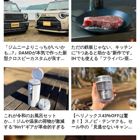
「ジムニーよりこっちがいいか
ただの鉄板じゃない、キッチン
も…?」DAMDが本気で作った新
に“1つあると助かる”新作です。
型クロスビーカスタムが良すぎ
IHでも使える「フライパン亜
るぞ！
種」がすごい
これが令和のお風呂セット
【ヘリノックス43%OFFは驚
か…！ジムや温泉の荷物が激減
き！】スノピ・テンマクも。セ
する“9in1”ギアが革命的すぎる
ール中の「見逃せないキャンプ
道具」12選