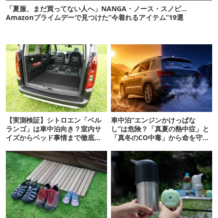
「夏服、まだ買ってない人へ」NANGA・ノース・スノピ…
Amazonプライムデーで見つけた“今着れるアイテム”19選
【実測検証】シトロエン「ベル
車中泊“エンジンかけっぱな
ランゴ」は車中泊向き？室内サ
し”は危険？「真夏の熱中症」と
イズからベッド事情まで徹底レ
「真冬のCO中毒」から命を守る
ビュー
正しい対策