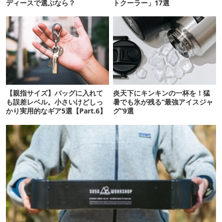
ディースで選ぶなら？
トクーラー」17選
【親指サイズ】バッグに入れて
炎天下にキンキンの一杯を！猛
も誤差レベル。小さいけどしっ
暑でも氷が残る“最強アイスジャ
かり実用的なギア5選【Part.6】
グ”9選