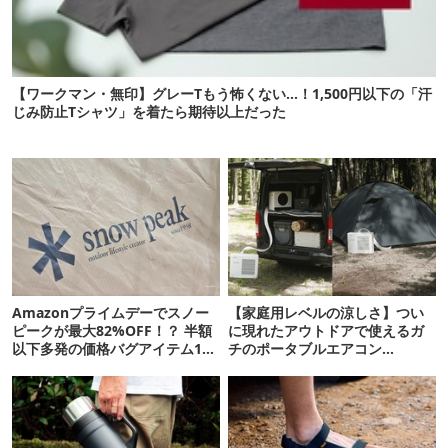
【ワークマン・無印】グレーTもう怖くない…！1,500円以下の「汗
じみ防止Tシャツ」を着たら期待以上だった
Amazonプライムデーでスノー
【家庭用レベルの涼しさ】つい
ピークが最大82%OFF！？ 半額
に現れたアウトドアで使えるガ
以下多発の価格バグアイテム11
チのポータブルエアコン
選
「Suzune」最速レビュー