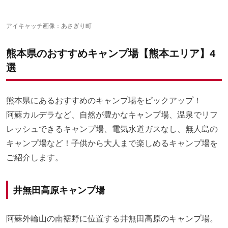
御立岬公園 キャンプ場
立神峡里地公園 キャンプ場
熊本県のおすすめキャンプ場【天草エリア】4選
ゆのまえグリーンパレスキャンプ場
五家荘渓流キャンプ場
アイキャッチ画像：
あさぎり町
球磨川リバーサイドキャンプ場
熊本のキャンプ場は自然と共生することを体感できる
あまくさ海洋レジャーパーク パールサンビーチ
大平渓谷キャンプ場
龍ヶ岳山頂自然公園キャンプ場
熊本県のおすすめキャンプ場【熊本エリア】4
ビハ公園キャンプ場
白岩崎キャンプ場
選
黒島無人島キャンプ場
熊本県にあるおすすめのキャンプ場をピックアップ！
阿蘇カルデラなど、自然が豊かなキャンプ場、温泉でリフ
レッシュできるキャンプ場、電気水道ガスなし、無人島の
キャンプ場など！子供から大人まで楽しめるキャンプ場を
ご紹介します。
井無田高原キャンプ場
阿蘇外輪山の南裾野に位置する井無田高原のキャンプ場。