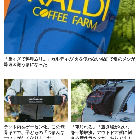
「暑すぎて料理ムリ…」カルディの“火を使わない4品”で夏のメシが
爆速＆激うまになった
テント内をゲーセン化。この無
「車汚れる」「置き場がない」
骨ギアで、子どもの「つまんな
を一撃解決。アウトドア派に刺
ーい」がなくなりました
さる新作ラックがこちらです！