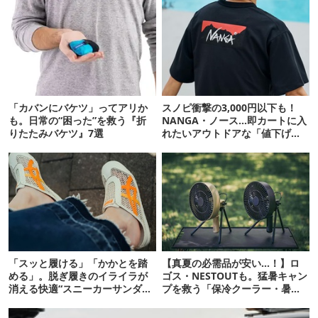
「カバンにバケツ」ってアリか
スノピ衝撃の3,000円以下も！
も。日常の“困った”を救う『折
NANGA・ノース…即カートに入
りたたみバケツ』7選
れたいアウトドアな「値下げ夏
服」12選
「スッと履ける」「かかとを踏
【真夏の必需品が安い…！】ロ
める」。脱ぎ履きのイライラが
ゴス・NESTOUTも。猛暑キャン
消える快適“スニーカーサンダ
プを救う「保冷クーラー・暑さ
ル”6選
対策ギア」12選