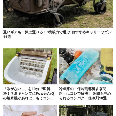
重いギアも一気に運べる！“積載力で選ぶ”おすすめキャリーワゴン
11選
「氷がない…」を10分で即解
冷凍庫の「保冷剤邪魔すぎ問
決！？夏キャンプにPowerArQ
題」はコレで解決！ 隙間も埋め
の製氷機があれば、もうコンビ
られるコンパクト保冷剤10選
ニ走らなくていいぞ