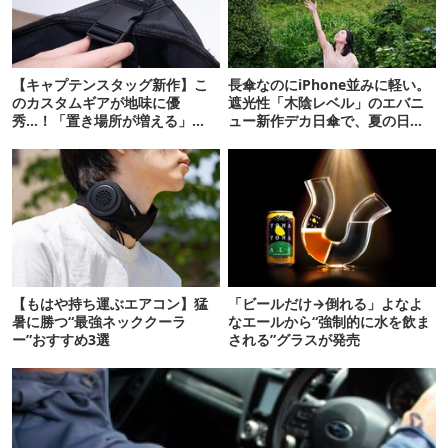
【キャプテンスタッグ新作】こ
長傘なのにiPhone並みに軽い。
のカスタムギアが地味に優
遮光性「木陰レベル」のエバニ
秀…！「置き場所が増える」
ュー新作デカ日傘で、夏の日焼
「荷物が落ちない」
けを食い止める！
【もはや持ち運ぶエアコン】猛
「ビールだけ→倒れる」よなよ
暑に勝つ“最強ネッククーラ
なエールから“強制的に水を飲ま
ー”おすすめ3選
される”グラスが発売