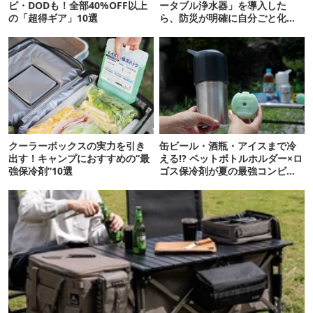
ピ・DODも！全部40%OFF以上
ータブル浄水器」を導入した
の「超得ギア」10選
ら、防災が明確に自分ごと化し
た
クーラーボックスの実力を引き
缶ビール・酒瓶・アイスまで冷
出す！キャンプにおすすめの“最
える!? ペットボトルホルダー×ロ
強保冷剤”10選
ゴス保冷剤が夏の最強コンビだ
った