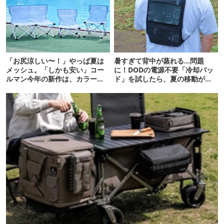
「お尻涼しい〜！」やっぱ夏は
暑すぎて背中が蒸れる…問題
メッシュ。「しかも安い」コー
に！DODの電源不要「冷却パッ
ルマン今年の新作は、カラーも
ド」を試したら、夏の移動がラ
さわやかです
クになった