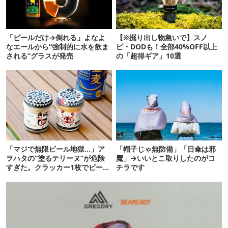
「ビールだけ→倒れる」よなよ
【※掘り出し物急いで】スノ
なエールから“強制的に水を飲ま
ピ・DODも！全部40%OFF以上
される”グラスが発売
の「超得ギア」10選
「マジで無限ビール地獄…」ア
「帽子じゃ無防備」「日傘は邪
ヲハタの“塗るテリーヌ”が危険
魔」→いいとこ取りしたのがコ
すぎた。クラッカー1枚でビール
チラです
が止まらない！