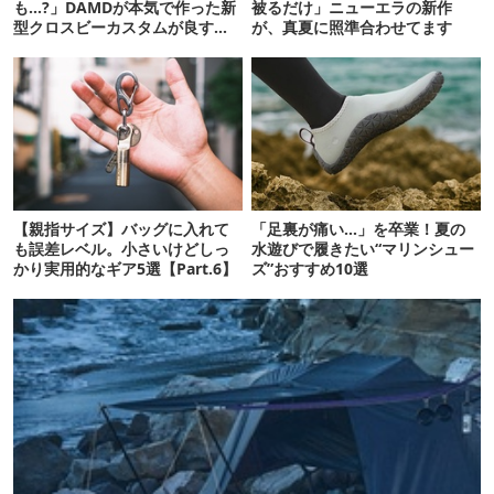
も…?」DAMDが本気で作った新
被るだけ」ニューエラの新作
型クロスビーカスタムが良すぎ
が、真夏に照準合わせてます
るぞ！
【親指サイズ】バッグに入れて
「足裏が痛い…」を卒業！夏の
も誤差レベル。小さいけどしっ
水遊びで履きたい“マリンシュー
かり実用的なギア5選【Part.6】
ズ”おすすめ10選