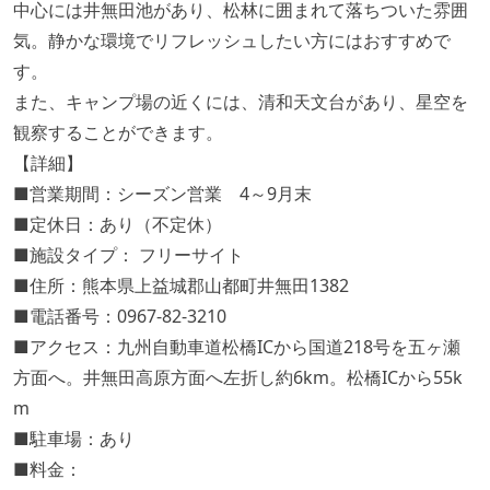
中心には井無田池があり、松林に囲まれて落ちついた雰囲
気。静かな環境でリフレッシュしたい方にはおすすめで
す。
また、キャンプ場の近くには、清和天文台があり、星空を
観察することができます。
【詳細】
■営業期間：シーズン営業 4～9月末
■定休日：あり（不定休）
■施設タイプ： フリーサイト
■住所：熊本県上益城郡山都町井無田1382
■電話番号：0967-82-3210
■アクセス：九州自動車道松橋ICから国道218号を五ヶ瀬
方面へ。井無田高原方面へ左折し約6km。松橋ICから55k
m
■駐車場：あり
■料金：