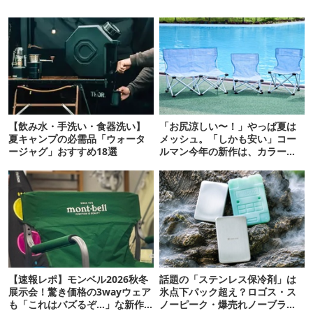
【飲み水・手洗い・食器洗い】
「お尻涼しい〜！」やっぱ夏は
夏キャンプの必需品「ウォータ
メッシュ。「しかも安い」コー
ージャグ」おすすめ18選
ルマン今年の新作は、カラーも
さわやかです
【速報レポ】モンベル2026秋冬
話題の「ステンレス保冷剤」は
展示会！驚き価格の3wayウェア
氷点下パック超え？ロゴス・ス
も「これはバズるぞ…」な新作
ノーピーク・爆売れノーブラン