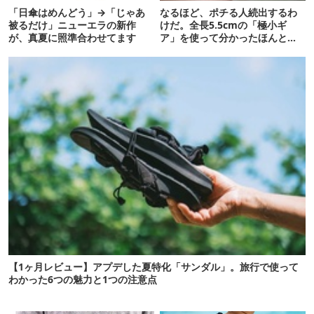
「日傘はめんどう」→「じゃあ
なるほど、ポチる人続出するわ
被るだけ」ニューエラの新作
けだ。全長5.5cmの「極小ギ
が、真夏に照準合わせてます
ア」を使って分かったほんとの
魅力
【1ヶ月レビュー】アプデした夏特化「サンダル」。旅行で使って
わかった6つの魅力と1つの注意点