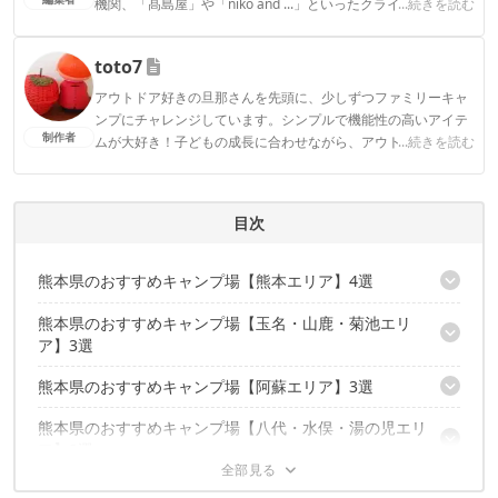
機関、「髙島屋」や「niko and ...」といったクライアントとの
...続きを読む
連携実績多数。また、TBSテレビ『ラヴィット！』等、各メデ
ィアで登壇機会多数の編集部員も所属。
toto7
CAMP HACK編集部のプロフィール
アウトドア好きの旦那さんを先頭に、少しずつファミリーキャ
ンプにチャレンジしています。シンプルで機能性の高いアイテ
制作者
ムが大好き！子どもの成長に合わせながら、アウトドアを楽し
...続きを読む
むことがモットーです！
toto7のプロフィール
目次
熊本県のおすすめキャンプ場【熊本エリア】4選
熊本県のおすすめキャンプ場【玉名・山鹿・菊池エリ
井無田高原キャンプ場
ア】3選
服掛松キャンプ場
美里町ガーデンプレイス・家族村
熊本県のおすすめキャンプ場【阿蘇エリア】3選
山鳥の森オートキャンプ場
若宮キャンプ場
四季の里旭志キャンプ場
熊本県のおすすめキャンプ場【八代・水俣・湯の児エリ
黒川 森のコテージ
菊池高原ファミリーキャンプ場
ア】3選
三愛オートキャンプ場
休暇村南阿蘇ファミリーオートキャンプ場
熊本県のおすすめキャンプ場【人吉・球磨エリア】4選