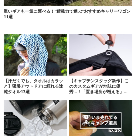
重いギアも一気に運べる！“積載力で選ぶ”おすすめキャリーワゴン
11選
【汗だくでも、タオルはカラッ
【キャプテンスタッグ新作】こ
と】猛暑アウトドアに頼れる速
のカスタムギアが地味に優
乾タオル13選
秀…！「置き場所が増える」
「荷物が落ちない」