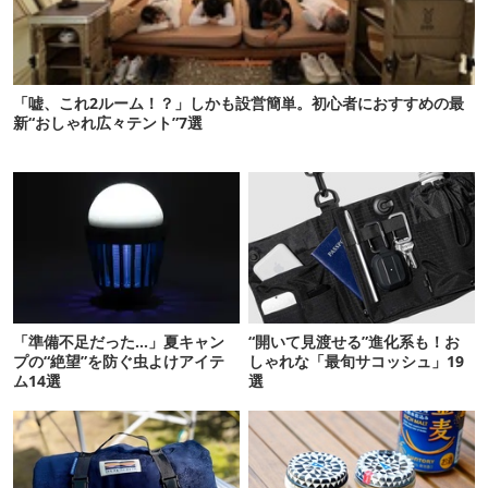
「嘘、これ2ルーム！？」しかも設営簡単。初心者におすすめの最
新“おしゃれ広々テント”7選
「準備不足だった…」夏キャン
“開いて見渡せる”進化系も！お
プの“絶望”を防ぐ虫よけアイテ
しゃれな「最旬サコッシュ」19
ム14選
選