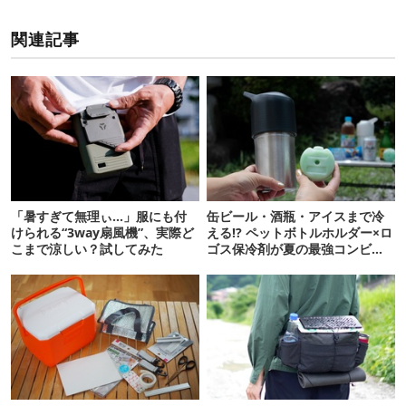
関連記事
「暑すぎて無理ぃ…」服にも付
缶ビール・酒瓶・アイスまで冷
けられる“3way扇風機”、実際ど
える!? ペットボトルホルダー×ロ
こまで涼しい？試してみた
ゴス保冷剤が夏の最強コンビだ
った