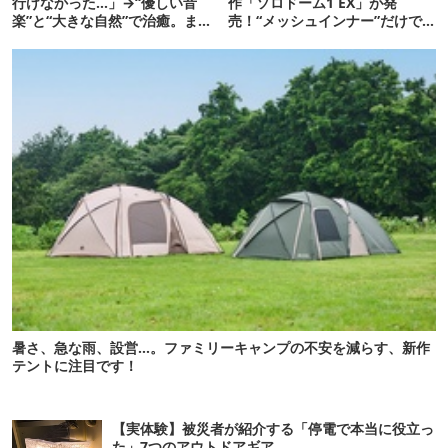
行けなかった…」→“優しい音
作「ソロドーム1 EX」が発
楽”と“大きな自然”で治癒。まだ
売！“メッシュインナー”だけで
間に合います。
も使えるよ【防災も◎】
暑さ、急な雨、設営…。ファミリーキャンプの不安を減らす、新作
テントに注目です！
【実体験】被災者が紹介する「停電で本当に役立っ
た」7つのアウトドアギア