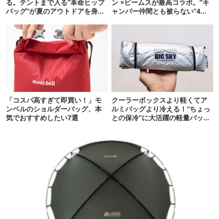
る。テントまで入る“革命ヒップ
ン ×ビームスが最高コラボ。“キ
バッグ”が夏のアウトドアを身軽
ャンパー仲間とも被らない”4ア
にしてくれた
イテムを発表
「コスパ高すぎて即買い！」モ
クーラーボックスより軽くてア
ンベルのショルダーバッグ、本
ルミバッグより冷える！“ちょっ
気でおすすめしたい7選
との保冷”に大活躍の軽量バッグ
7選