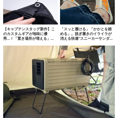
【キャプテンスタッグ新作】こ
「スッと履ける」「かかとを踏
のカスタムギアが地味に優
める」。脱ぎ履きのイライラが
秀…！「置き場所が増える」
消える快適“スニーカーサンダ
「荷物が落ちない」
ル”6選