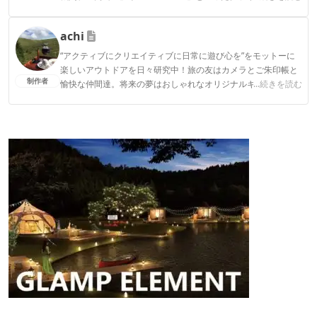
連携実績多数。また、TBSテレビ『ラヴィット！』等、各メデ
ィアで登壇機会多数の編集部員も所属。
achi
CAMP HACK編集部のプロフィール
“アクティブにクリエイティブに日常に遊び心を”をモットーに
楽しいアウトドアを日々研究中！旅の友はカメラとご朱印帳と
制作者
愉快な仲間達。将来の夢はおしゃれなオリジナルキャンピング
...続きを読む
カーで旅をすること。
achiのプロフィール