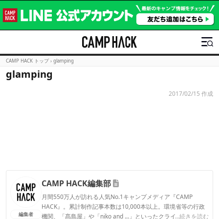
CAMP HACK トップ
›
glamping
glamping
2017/02/15 作成
CAMP HACK編集部
月間550万人が訪れる人気No.1キャンプメディア『CAMP
HACK』。累計制作記事本数は10,000本以上。環境省等の行政
編集者
機関、「髙島屋」や「niko and ...」といったクライアントとの
...続きを読む