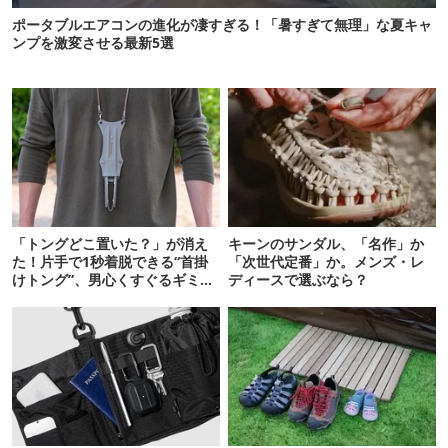
ポータブルエアコンの進化が凄すぎる！「暑すぎて無理」な夏キャ
ンプを激変させる最新5選
「トングどこ置いた？」が消え
キーンのサンダル、「名作」か
た！片手で1秒着脱できる“首掛
「次世代定番」か。メンズ・レ
けトング”、男心くすぐるギミッ
ディースで選ぶなら？
クが最高だった