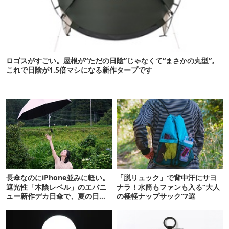
ロゴスがすごい。屋根が“ただの日陰”じゃなくて“まさかの丸型”。
これで日陰が1.5倍マシになる新作タープです
長傘なのにiPhone並みに軽い。
「脱リュック」で背中汗にサヨ
遮光性「木陰レベル」のエバニ
ナラ！水筒もファンも入る“大人
ュー新作デカ日傘で、夏の日焼
の極軽ナップサック”7選
けを食い止める！