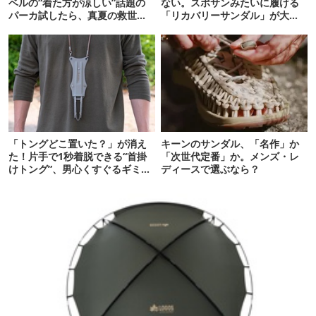
ベルの“着た方が涼しい”話題の
ない。スポサンみたいに履ける
パーカ試したら、真夏の救世主
「リカバリーサンダル」が大本
だった
命！
「トングどこ置いた？」が消え
キーンのサンダル、「名作」か
た！片手で1秒着脱できる“首掛
「次世代定番」か。メンズ・レ
けトング”、男心くすぐるギミッ
ディースで選ぶなら？
クが最高だった