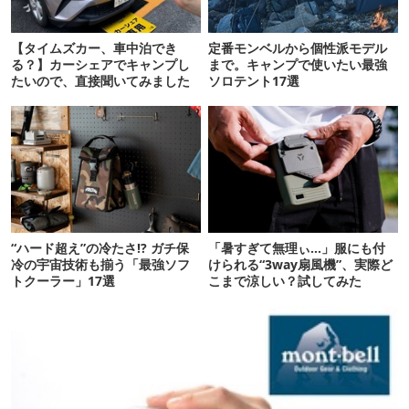
【タイムズカー、車中泊でき
定番モンベルから個性派モデル
る？】カーシェアでキャンプし
まで。キャンプで使いたい最強
たいので、直接聞いてみました
ソロテント17選
“ハード超え”の冷たさ!? ガチ保
「暑すぎて無理ぃ…」服にも付
冷の宇宙技術も揃う「最強ソフ
けられる“3way扇風機”、実際ど
トクーラー」17選
こまで涼しい？試してみた