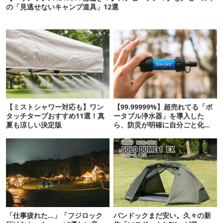
の「見逃せないキャンプ道具」12選
【ミストシャワー対応も】ワン
【99.99999%】超売れてる「ポ
タッチタープおすすめ11選！真
ータブル浄水器」を導入した
夏も涼しい決定版
ら、防災が明確に自分ごと化し
た
「仕事疲れた…」「フジロック
バンドックまだ安い。久々の新