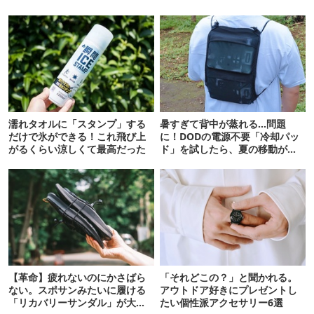
濡れタオルに「スタンプ」する
暑すぎて背中が蒸れる…問題
だけで氷ができる！これ飛び上
に！DODの電源不要「冷却パッ
がるくらい涼しくて最高だった
ド」を試したら、夏の移動がラ
クになった
【革命】疲れないのにかさばら
「それどこの？」と聞かれる。
ない。スポサンみたいに履ける
アウトドア好きにプレゼントし
「リカバリーサンダル」が大本
たい個性派アクセサリー6選