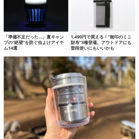
「準備不足だった…」夏キャン
1,490円で買える！“無印のミニ
プの“絶望”を防ぐ虫よけアイテ
財布”3種登場。アウトドアにも
ム14選
普段使いにもいいかも