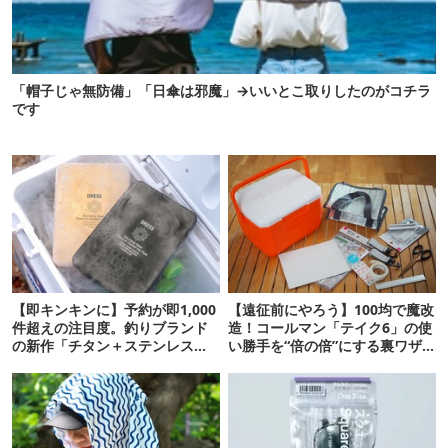
「帽子じゃ無防備」「日傘は邪魔」→いいとこ取りしたのがコチラ
です
【即キンキンに】予約が即1,000
【遠征前にやろう】100均で魔改
件超えの注目度。釣りブランド
造！コールマン「テイク6」の使
の新作「チタン＋ステンレスの
い勝手を“倍の倍”にする裏ワザ6
保冷剤」が再販開始
連発