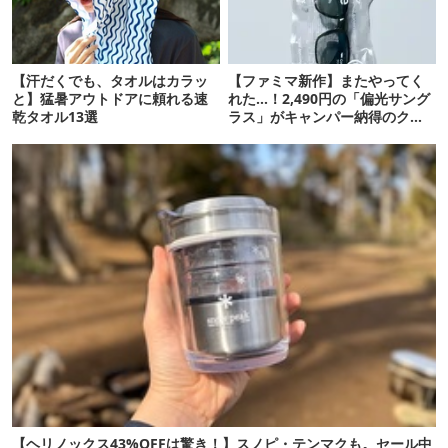
【汗だくでも、タオルはカラッ
【ファミマ新作】またやってく
と】猛暑アウトドアに頼れる速
れた…！2,490円の「偏光サング
乾タオル13選
ラス」がキャンパー納得のクオ
リティ
【ヘリノックス43%OFFは驚き！】スノピ・テンマクも。セール中