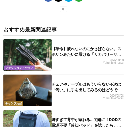
おすすめ最新関連記事
【革命】疲れないのにかさばらない。ス
ポサンみたいに履ける「リカバリーサン
ダル」が大本命！
2026/08/08
Yuhei Tokimatsu
ファッション・ウェア
チェアやテーブルはもういらない→次は
「匂い」に手を出してみるのはどうでし
ょう？
2026/08/08
Yuhei Tokimatsu
キャンプ用品
暑すぎて背中が蒸れる…問題に！DODの
電源不要「冷却パッド」を試したら、夏