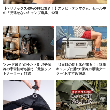
【ヘリノックス43%OFFは驚き！】スノピ・テンマクも。セール中
の「見逃せないキャンプ道具」12選
“ハード超え”の冷たさ!? ガチ保
「2日目の朝も氷が残る！」猛暑
冷の宇宙技術も揃う「最強ソフ
キャンプに勝つ“保冷力最強クー
トクーラー」17選
ラー”おすすめ16選