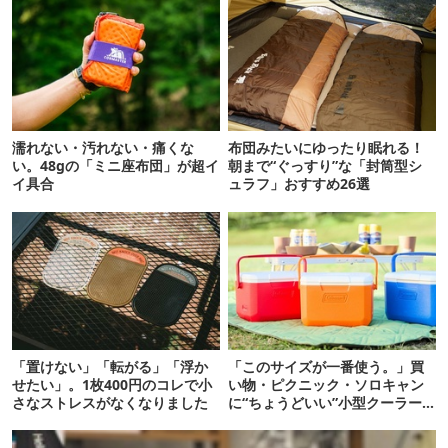
濡れない・汚れない・痛くな
布団みたいにゆったり眠れる！
い。48gの「ミニ座布団」が超イ
朝まで“ぐっすり”な「封筒型シ
イ具合
ュラフ」おすすめ26選
「置けない」「転がる」「浮か
「このサイズが一番使う。」買
せたい」。1枚400円のコレで小
い物・ピクニック・ソロキャン
さなストレスがなくなりました
に“ちょうどいい”小型クーラー
ボックス13選