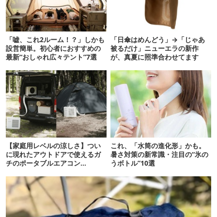
「嘘、これ2ルーム！？」しかも
「日傘はめんどう」→「じゃあ
設営簡単。初心者におすすめの
被るだけ」ニューエラの新作
最新“おしゃれ広々テント”7選
が、真夏に照準合わせてます
【家庭用レベルの涼しさ】つい
これ、「水筒の進化形」かも。
に現れたアウトドアで使えるガ
暑さ対策の新常識・注目の“氷の
チのポータブルエアコン
うボトル”10選
「Suzune」最速レビュー