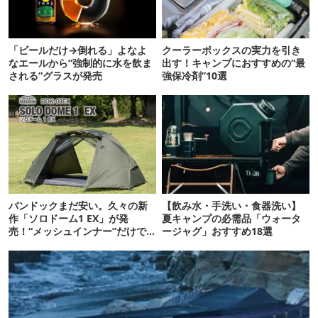
「ビールだけ→倒れる」よなよ
クーラーボックスの実力を引き
なエールから“強制的に水を飲ま
出す！キャンプにおすすめの“最
される”グラスが発売
強保冷剤”10選
バンドックまだ安い。久々の新
【飲み水・手洗い・食器洗い】
作「ソロドーム1 EX」が発
夏キャンプの必需品「ウォータ
売！“メッシュインナー”だけで
ージャグ」おすすめ18選
も使えるよ【防災も◎】