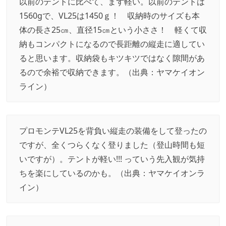
以前のテントに比べて、まず軽い。以前のテントは
1560gで、VL25は1450ｇ！ 収納時のサイズも本
体の長さ25㎝、直径15㎝という小ささ！ 軽くて収
納もコンパクトになるので長距離の縦走に適してい
ると思います。収納袋もキツキツではなく隙間があ
るので余裕で収納できます。（出典：
ヤマケイオン
ライン
）
プロモンテVL25を背負い縦走の装備をして登ったの
ですが、全くつらくなく登りました（登山時間も短
いですが）。テントが軽い!!! っていう先入観が気持
ちを楽にしているのかも。（出典：
ヤマケイオンラ
イン
）