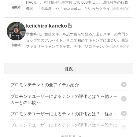
HACK』。累計制作記事本数は10,000本以上。環境省等の行政
編集者
機関、「髙島屋」や「niko and ...」といったクライアントとの
...続きを読む
連携実績多数。また、TBSテレビ『ラヴィット！』等、各メデ
ィアで登壇機会多数の編集部員も所属。
keiichiro kaneko
CAMP HACK編集部のプロフィール
学生時代、競技スキーを志す傍らで始めた山とスキーの専門シ
ョップでのアルバイト。そこで初めてキャンプに出会い、最近
制作者
ファミリーキャンプを卒業。今後、ソロキャンパーを目指す焚
...続きを読む
き火好き。
keiichiro kanekoのプロフィール
目次
プロモンテテントの全アイテム紹介！
プロモンテユーザーによるテントの評価とは？～他メー
プロモンテ 2人用超軽量山岳テント VL25
カーとの比較～
プロモンテ 1人用超軽量山岳テント VL15
プロモンテ 3人用超軽量山岳テント VL35
プロモンテユーザーによるテントの評価とは？～軽さ～
プロモンテのテントVL25評価評判、口コミリサーチ！
プロモンテ 2人用VL・VSシリーズテント用外張 VL25S
プロモンテのテントVL25を他メーカーと比較すると…？
プロモンテユーザーによるテントの評価とは？～設営に
プロモンテのテントVL25評価評判、口コミリサーチ！
ついて～
プロモンテのテントVL25の軽さについてまとめると…？