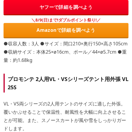
ヤフーで詳細を調べよう
＼8/9(日)まで!ダブルポイント祭り!／
Amazonで詳細を調べよう
●収容人数：3人 ●サイズ：間口210×奥行150×高さ105cm
●収納サイズ：本体25×ø16cm、ポール／44×ø5.7cm ●重
量：約1.68kg
プロモンテ 2人用VL・VSシリーズテント用外張 VL
25S
VL・VS両シリーズの2人用テントのサイズに適した外張。
覆いかぶせることで保温性、耐風性を大幅に向上させるこ
とが可能。また、スノースカートが風や雪をしっかりガー
ドします。