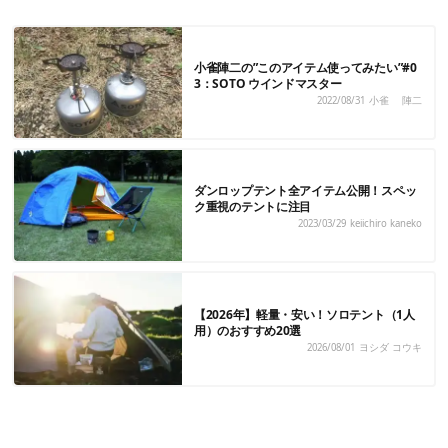
小雀陣二の”このアイテム使ってみたい”#0
3：SOTO ウインドマスター
2022/08/31
小雀 陣二
ダンロップテント全アイテム公開！スペッ
ク重視のテントに注目
2023/03/29
keiichiro kaneko
【2026年】軽量・安い！ソロテント（1人
用）のおすすめ20選
2026/08/01
ヨシダ コウキ