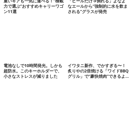
重いギアも一気に運べる！“積載
「ビールだけ→倒れる」よなよ
力で選ぶ”おすすめキャリーワゴ
なエールから“強制的に水を飲ま
ン11選
される”グラスが発売
電池なしで10時間発光。しかも
イワタニ新作、でかすぎる〜！
超防水。このキーホルダーで、
炙りやの2倍焼ける「ワイドBBQ
小さなストレスが減りました
グリル」で“豪快焼肉”できるよ
【再販開始】