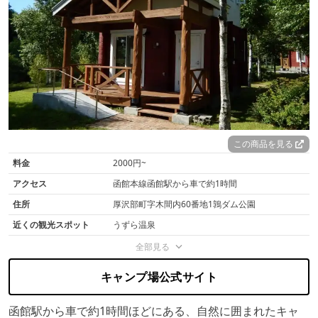
この商品を見る
料金
2000円~
アクセス
函館本線函館駅から車で約1時間
住所
厚沢部町字木間内60番地1鶉ダム公園
近くの観光スポット
うずら温泉
全部見る
キャンプ場公式サイト
函館駅から車で約1時間ほどにある、自然に囲まれたキャ