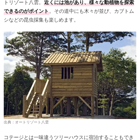
トリゾート八雲。
近くには池があり、様々な動植物を探索
できるのがポイント
。その道中にも木々が並び、カブトム
シなどの昆虫採集も楽しめます。
出典：
オートリゾート八雲
コテージとは一味違うツリーハウスに宿泊することもでき