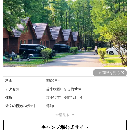
この商品を見る
料金
3300円~
アクセス
苫小牧西ICから約9km
住所
苫小牧市字樽前421－4
近くの観光スポット
樽前山
全部見る
キャンプ場公式サイト