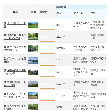
詳細情報
近
商品
画像
販売サイト
料金
アクセス
住所
ポ
札幌市南区滝
オートリゾート滝
札幌駅から約2
国
公式サイト
870円~
野247国営滝野
野
0km
ら
すずらん公園
内
ロ
道民の森一番川オ
当別町字青山
公式サイト
2500円~
-
＆
ートキャンプ場
一番川
ト
オートリゾート苫
苫小牧西ICか
苫小牧市字樽
公式サイト
3300円~
樽
小牧アルテン
ら約9km
前421－4
グリーンステイ洞
室蘭本線洞爺
洞爺湖町月浦5
と
公式サイト
1000円~
爺湖
駅から約11km
6番地
っ
洞爺駅（キャ
洞爺水辺の里 財田
爺湖町財田6番
水
公式サイト
500円~
ンプ場まで30
キャンプ場
地
径
分）
豊浦町高岡オート
豊浦駅から約2
豊浦町字高岡
噴
公式サイト
5000円~
キャンプ場
Km
海浜地
園
岩内市街より
いわないリゾート
岩内町宇野束3
い
公式サイト
1000円~
道道840号を約
パークオートキャンプ
50-8
郷
5Km
場マリンビュー
百人浜オートキャ
日高本線様似
えりも町字庶
公式サイト
310円~
襟
ンプ場
駅から約37km
野102-5