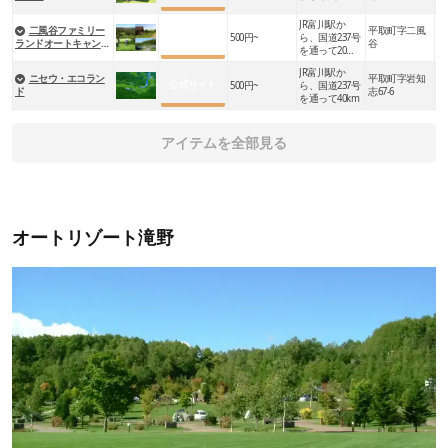
JR富川駅か
二風谷ファミリー
平取町字二風
公式サイト
500円~
ら、国道237号
町
ランドオートキャンプ
谷
を通って20ｋ
場
ｍ
JR富川駅か
ニセウ・エコラン
平取町字岩知
公式サイト
500円~
ら、国道237号
幌
ド
志67-6
を通って40km
アイテムを全部見る
オートリゾート滝野