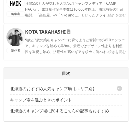
月間550万人が訪れる人気No.1キャンプメディア『CAMP
HACK』。累計制作記事本数は10,000本以上。環境省等の行政
編集者
機関、「髙島屋」や「niko and ...」といったクライアントとの
...続きを読む
連携実績多数。また、TBSテレビ『ラヴィット！』等、各メデ
ィアで登壇機会多数の編集部員も所属。
KOTA TAKAHASHI
CAMP HACK編集部のプロフィール
5歳と3歳の娘をキャンパーに育てようと奮闘中のWEBエンジニ
ア。キャンプを始めて早9年、最近ではデザイン性よりも利便
制作者
性を重視し始め、汎用性の高いギアを求めて調べる日々を過ご
...続きを読む
す。SONY α7IIIを片手に、家族やギアをやや寄り目に撮影する
のが好き。
KOTA TAKAHASHIのプロフィール
目次
北海道のおすすめ人気キャンプ場【エリア別】
キャンプ場を選ぶときのポイント
道南エリアのおすすめキャンプ場5選
道央エリアのおすすめキャンプ場28選
北海道のキャンプ場に関するこちらの記事もおすすめ
道北エリアのおすすめキャンプ場13選
道東エリアのおすすめキャンプ場7選
十勝・釧路エリアのおすすめキャンプ場5選