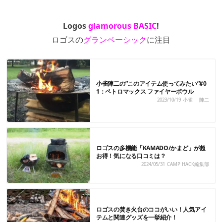
Logos
glamorous BASIC
!
ロゴスの
グランベーシック
に注目
小雀陣二の”このアイテム使ってみたい”#0
1：ペトロマックス ファイヤーボウル
2023/10/19
小雀 陣二
ロゴスの多機能「KAMADO/かまど」が超
お得！気になる口コミは？
2024/05/31
CAMP HACK編集部
ロゴスの焚き火台のココがいい！人気アイ
テムと関連グッズを一挙紹介！