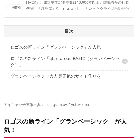
HACK』。累計制作記事本数は10,000本以上。環境省等の行政
制作者
機関、「髙島屋」や「niko and ...」といったクライアントとの
...続きを読む
連携実績多数。また、TBSテレビ『ラヴィット！』等、各メデ
ィアで登壇機会多数の編集部員も所属。
CAMP HACK編集部のプロフィール
目次
ロゴスの新ライン「グランベーシック」が人気！
ロゴスの新ライン「glamorous BASIC（グランベーシッ
ク）」
グランベーシックで大人雰囲気のサイト作りを
グランベーシック トンネルドーム XL-AG
グランベーシック BIGオクタゴン-AG
グランベーシックチェア for2&for1＆ダイニングチェア
グランベーシック 丸洗い3FDスリムテーブル
グランベーシック モバイルラック
アイキャッチ画像出典：instagram by @
yufuko.mm
グランベーシック EZアッセムコット
グランベーシック モスラチェア
ロゴスの新ライン「グランベーシック」が人
グランベーシック ロッキングチェア
気！