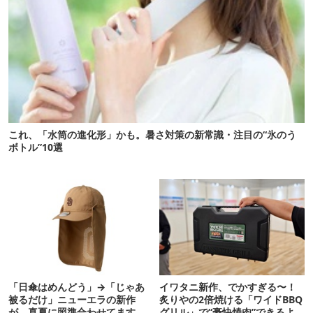
これ、「水筒の進化形」かも。暑さ対策の新常識・注目の“氷のう
ボトル”10選
「日傘はめんどう」→「じゃあ
イワタニ新作、でかすぎる〜！
被るだけ」ニューエラの新作
炙りやの2倍焼ける「ワイドBBQ
が、真夏に照準合わせてます
グリル」で“豪快焼肉”できるよ