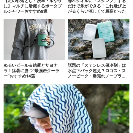
【足の砂落とし・洗車・水やり
濡れタオルに「スタンプ」する
に】マルチに活躍するポータブ
だけで氷ができる！これ飛び上
ルシャワーおすすめ8選
がるくらい涼しくて最高だった
ぬるいビール＆結露とサヨナ
話題の「ステンレス保冷剤」は
ラ！猛暑に勝つ“最強缶クーラ
氷点下パック超え？ロゴス・ス
ー”おすすめ14選
ノーピーク・爆売れノーブラン
ド品を比べてみた