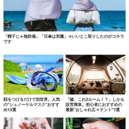
「帽子じゃ無防備」「日傘は邪魔」→いいとこ取りしたのがコチラ
です
顔をつけるだけで別世界。人気
「嘘、これ2ルーム！？」しかも
の“シュノーケルマスク”おすす
設営簡単。初心者におすすめの
め13選
最新“おしゃれ広々テント”7選