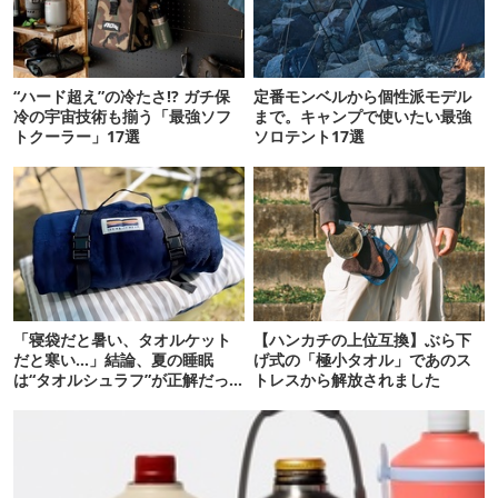
“ハード超え”の冷たさ!? ガチ保
定番モンベルから個性派モデル
冷の宇宙技術も揃う「最強ソフ
まで。キャンプで使いたい最強
トクーラー」17選
ソロテント17選
「寝袋だと暑い、タオルケット
【ハンカチの上位互換】ぶら下
だと寒い…」結論、夏の睡眠
げ式の「極小タオル」であのス
は“タオルシュラフ”が正解だっ
トレスから解放されました
た