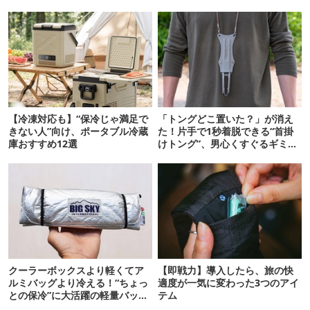
【冷凍対応も】“保冷じゃ満足で
「トングどこ置いた？」が消え
きない人”向け、ポータブル冷蔵
た！片手で1秒着脱できる“首掛
庫おすすめ12選
けトング”、男心くすぐるギミッ
クが最高だった
クーラーボックスより軽くてア
【即戦力】導入したら、旅の快
ルミバッグより冷える！“ちょっ
適度が一気に変わった3つのアイ
との保冷”に大活躍の軽量バッグ
テム
7選