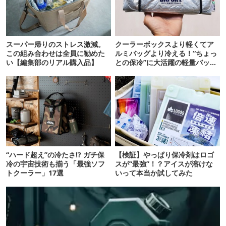
スーパー帰りのストレス激減。
クーラーボックスより軽くてア
この組み合わせは全員に勧めた
ルミバッグより冷える！“ちょっ
い【編集部のリアル購入品】
との保冷”に大活躍の軽量バッグ
7選
“ハード超え”の冷たさ!? ガチ保
【検証】やっぱり保冷剤はロゴ
冷の宇宙技術も揃う「最強ソフ
スが“最強”！？アイスが溶けな
トクーラー」17選
いって本当か試してみた