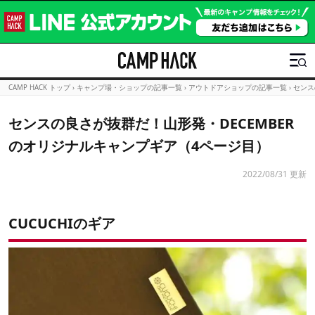
CAMP HACK トップ
›
キャンプ場・ショップの記事一覧
›
アウトドアショップの記事一覧
›
センス
センスの良さが抜群だ！山形発・DECEMBER
のオリジナルキャンプギア（4ページ目）
2022/08/31 更新
CUCUCHIのギア