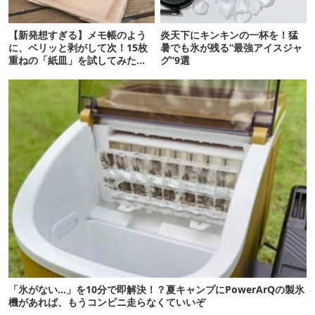
【新発想すぎる】メモ帳のよう
炎天下にキンキンの一杯を！猛
に、ベリッと剥がして次！15枚
暑でも氷が残る“最強アイスジャ
重ねの「紙皿」を試してみた
グ”9選
ら…
「氷がない…」を10分で即解決！？夏キャンプにPowerArQの製氷
機があれば、もうコンビニ走らなくていいぞ