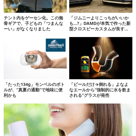
テント内をゲーセン化。この無
「ジムニーよりこっちがいいか
骨ギアで、子どもの「つまんな
も…?」DAMDが本気で作った新
ーい」がなくなりました
型クロスビーカスタムが良すぎ
るぞ！
「たった134g」モンベルのボト
「ビールだけ→倒れる」よなよ
ルが、“真夏の通勤”で地味に便
なエールから“強制的に水を飲ま
利かも
される”グラスが発売