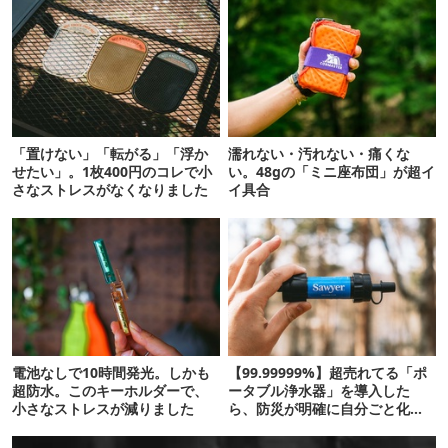
「置けない」「転がる」「浮か
濡れない・汚れない・痛くな
せたい」。1枚400円のコレで小
い。48gの「ミニ座布団」が超イ
さなストレスがなくなりました
イ具合
電池なしで10時間発光。しかも
【99.99999%】超売れてる「ポ
超防水。このキーホルダーで、
ータブル浄水器」を導入した
小さなストレスが減りました
ら、防災が明確に自分ごと化し
た