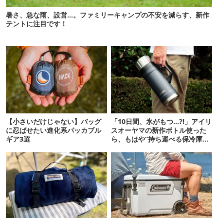
暑さ、急な雨、設営…。ファミリーキャンプの不安を減らす、新作
テントに注目です！
【小さいだけじゃない】バッグ
「10日間、氷がもつ…?!」アイリ
に忍ばせたい進化系パッカブル
スオーヤマの新作ボトル使った
ギア3選
ら、もはや“持ち運べる保冷庫
級”で震えた