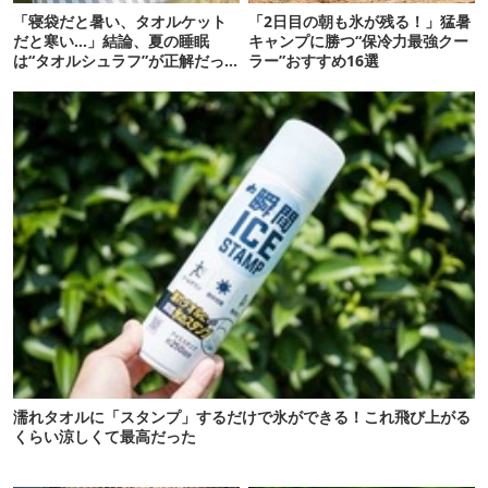
「寝袋だと暑い、タオルケット
「2日目の朝も氷が残る！」猛暑
だと寒い…」結論、夏の睡眠
キャンプに勝つ“保冷力最強クー
は“タオルシュラフ”が正解だっ
ラー”おすすめ16選
た
濡れタオルに「スタンプ」するだけで氷ができる！これ飛び上がる
くらい涼しくて最高だった