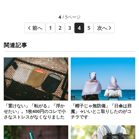
4
/ 5ページ
前へ
1
2
3
4
5
次へ
関連記事
「置けない」「転がる」「浮か
「帽子じゃ無防備」「日傘は邪
せたい」。1枚400円のコレで小
魔」→いいとこ取りしたのがコ
さなストレスがなくなりました
チラです