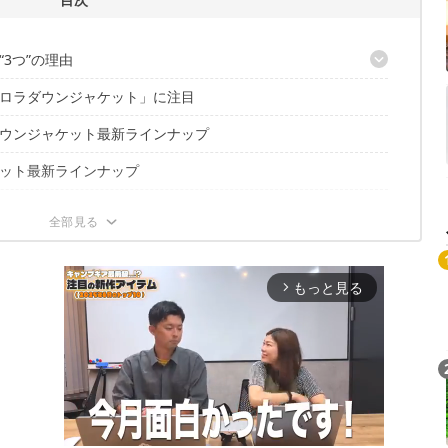
3つ”の理由
ロラダウンジャケット」に注目
の強いこだわり
ウンジャケット最新ラインナップ
！
ット最新ラインナップ
ンドのエッセンスを取り入れた特別仕様
みよう
せ！自宅での洗濯も可能
もっと見る
A（ナンガショップナゴヤ）
arrow_forward_ios
（ナンガ ショップ トウキョウ）
（ナンガ ショップ オオサカ）
（ナンガ ショップ トウマ）
U（ナンガ ショップ クサツ）