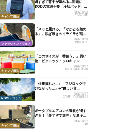
暑すぎて背中が蒸れる…問題に！
DODの電源不要「冷却パッド」を
試したら、夏の移動がラクになっ
2026/08/08
RYUCAMP
た
キャンプ用品
「スッと履ける」「かかとを踏め
る」。脱ぎ履きのイライラが消え
る快適“スニーカーサンダル”6選
2026/08/08
内舘 綾子
ファッション・ウェア
「このサイズが一番使う。」買い
物・ピクニック・ソロキャン
に“ちょうどいい”小型クーラーボ
2026/08/07
KOTA TAKAHASHI
ックス13選
キャンプ用品
「仕事疲れた…」「フジロック行
けなかった…」→“優しい音
楽”と“大きな自然”で治癒。まだ間
2026/08/07
CAMP HACK編集部
に合います。
NEWS・コラム
ポータブルエアコンの進化が凄す
ぎる！「暑すぎて無理」な夏キャ
ンプを激変させる最新5選
2026/08/07
eri
キャンプ用品