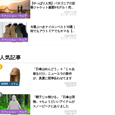
【やっぱり人気】パタゴニアの定
番ジャケット厳選9モデル！売れ
筋はこれを押さえておこう
2025/11/26
ヨシダ コウキ
ファッション・ウェア
今選ぶべきナイロンベスト10選｜
街でもアウトドアでもキマる【メ
ンズおすすめ】
2026/08/07
ヨシダ コウキ
ファッション・ウェア
人気記事
「日傘はめんどう」→「じゃあ
被るだけ」ニューエラの新作
が、真夏に照準合わせてます
2026/08/06
NEWS・コラム
黒田祥平
「帽子じゃ焼ける」「日傘は荷
物」→ちょうどいいアイテムが
スノーピークにありました
2026/08/08
ファッション・ウェア
内舘 綾子