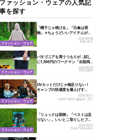
ファッション・ウェアの人気記
事を探す
「帽子じゃ焼ける」「日傘は荷
物」→ちょうどいいアイテムがス
ノーピークにありました
2026/08/08
内舘 綾子
ファッション・ウェア
パタゴニアを買うつもりが…試し
に1,500円のワークマン「水陸両
用ショートパンツ」を選んだら大
2026/08/05
RYUCAMP
正解だった
ファッション・ウェア
UVカットだけじゃ物足りない！
キャンプの快適度を爆上げす
る“特殊機能”サングラス3選
2026/06/11
CAMP HACK 編集部
PR
ファッション・ウェア
「リュックは面倒」「ベストは足
りない」。いいとこ取りしたフェ
ス特化バッグがあるんです
2026/08/05
Yuhei Tokimatsu
ファッション・ウェア