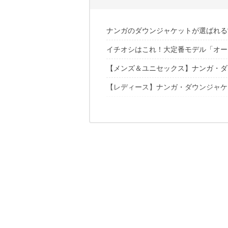
ナンガのダウンジャケットが選ばれる“
イチオシはこれ！大定番モデル「オー
他の追随を許さないダウン（羽毛）へ
国内生産ならではの信頼性
【メンズ＆ユニセックス】ナンガ・ダ
個性的な別注モデル・コラボモデルも
【レディース】ナンガ・ダウンジャケ
【別注モデル＆コラボモデル】他ブラ
サイズ感が心配なら直営店で試着して
修理やクリーニングもナンガにおまか
【愛知県】NANGA SHOP NAGOY
【東京都】NANGA SHOP TOKYO
日本が誇る“最高品質”を手に入れよう
【大阪府】NANGA SHOP OSAKA
【北海道】NANGA SHOP TOHMA
こちらの記事もおすすめ！
【滋賀県】NANGA SHOP KUSATS