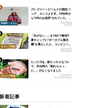
グレゴリー × ビームスの限定バ
ッグ、カッコよすぎ。1990年か
ら“3年のみ使用”されていた、紫
タグが復活
2026/08/06
NEWS・コラム
松尾 慧
「氷がない…」を10分で解決!?
夏キャンプに“ポータブル製氷
機”を導入したら、コンビニへ走
キャンプ用品
る必要がなくなった
2026/08/07
RYUCAMP
たった12g。超ちっちゃなコレ
で、外出時の「割れちゃっ
た…」がなくなりました
2026/08/07
キャンプ用品
Yuhei Tokimatsu
新着記事