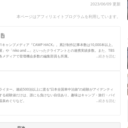
2023/06/09 更新
本ページはアフィリエイトプログラムを利用しています。
.1キャンプメディア『CAMP HACK』。累計制作記事本数は10,000本以上。
や「niko and ...」といったクライアントとの連携実績多数。また、TBS
各メディアで登壇機会多数の編集部員も所属。
...続きを読む
ロフィール
イター。連続500泊以上に渡る“日本全国車中泊旅”の経験がアイデンティ
する経験値だけは、誰にも負けない自信あり。趣味はキャンプ・旅行・バイ
温泉めぐりなど。
...続きを読む
目次