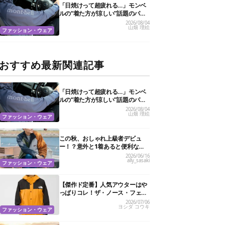
「日焼けって超疲れる…」モンベ
ルの“着た方が涼しい”話題のパー
カ試したら、真夏の救世主だった
2026/08/04
山畑 理絵
ファッション・ウェア
おすすめ最新関連記事
「日焼けって超疲れる…」モンベ
ルの“着た方が涼しい”話題のパー
カ試したら、真夏の救世主だった
2026/08/04
山畑 理絵
ファッション・ウェア
この秋、おしゃれ上級者デビュ
ー！？意外と1着あると便利な注
目“リバーシブルジャケット”10選
2026/06/16
ally_sasaki
ファッション・ウェア
【傑作ド定番】人気アウターはや
っぱりコレ！ザ・ノース・フェイ
スの鉄板ジャケットBEST7
2026/07/06
ヨシダ コウキ
ファッション・ウェア