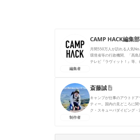
CAMP HACK編集部
月間550万人が訪れる人気No
環境省等の行政機関、「髙島屋」
テレビ『ラヴィット！』等、
編集者
CAMP HACK編集部のプ
斎藤誠
キャンプが仕事のアウトドアラ
ティー。国内の見どころに関
ク・スキューバダイビング・
制作者
斎藤誠のプロフィール