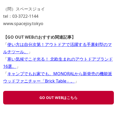
（問）スペースジョイ
tel：03-3722-1144
www.spacejoy.tokyo
【GO OUT WEBのおすすめ関連記事】
「
使い方は自分次第！アウトドアで活躍する手裏剣型のマ
ルチツール。
」
「
寒い気候でこそ光る！ 北欧生まれのアウトドアブランド
16選。
」
「
キャンプでもお家でも。MONORALから新発売の機能派
ウッドファニチャー「Brick Table」。
」
GO OUT WEBはこちら