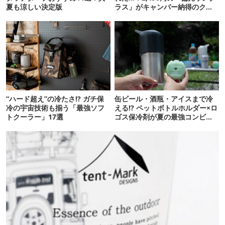
夏も涼しい決定版
ラス」がキャンパー納得のクオ
リティ
“ハード超え”の冷たさ!? ガチ保
缶ビール・酒瓶・アイスまで冷
冷の宇宙技術も揃う「最強ソフ
える!? ペットボトルホルダー×ロ
トクーラー」17選
ゴス保冷剤が夏の最強コンビだ
った