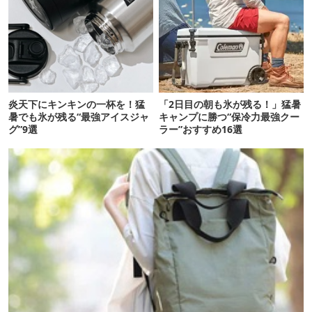
炎天下にキンキンの一杯を！猛
「2日目の朝も氷が残る！」猛暑
暑でも氷が残る“最強アイスジャ
キャンプに勝つ“保冷力最強クー
グ”9選
ラー”おすすめ16選