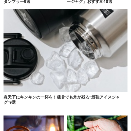
タンブラー9選
ージャグ」おすすめ18選
炎天下にキンキンの一杯を！猛暑でも氷が残る“最強アイスジャ
グ”9選