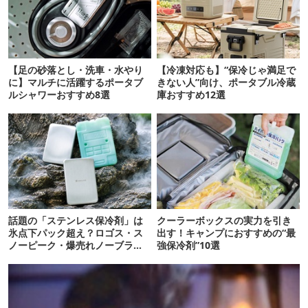
【足の砂落とし・洗車・水やり
【冷凍対応も】“保冷じゃ満足で
に】マルチに活躍するポータブ
きない人”向け、ポータブル冷蔵
ルシャワーおすすめ8選
庫おすすめ12選
話題の「ステンレス保冷剤」は
クーラーボックスの実力を引き
氷点下パック超え？ロゴス・ス
出す！キャンプにおすすめの“最
ノーピーク・爆売れノーブラン
強保冷剤”10選
ド品を比べてみた