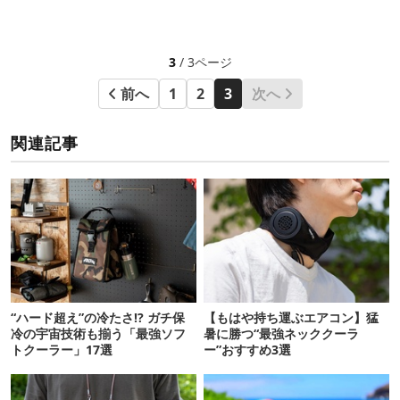
3
/ 3ページ
前へ
1
2
3
次へ
関連記事
“ハード超え”の冷たさ!? ガチ保
【もはや持ち運ぶエアコン】猛
冷の宇宙技術も揃う「最強ソフ
暑に勝つ“最強ネッククーラ
トクーラー」17選
ー”おすすめ3選