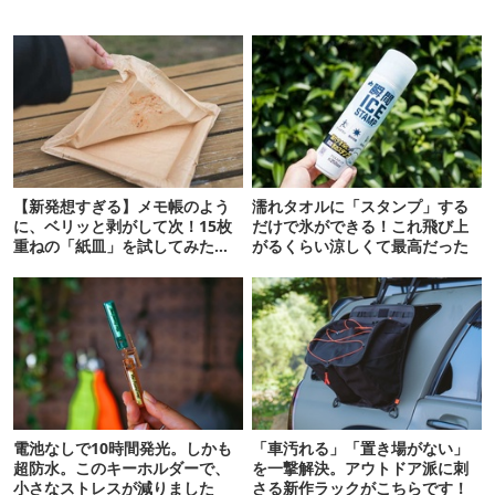
【新発想すぎる】メモ帳のよう
濡れタオルに「スタンプ」する
に、ベリッと剥がして次！15枚
だけで氷ができる！これ飛び上
重ねの「紙皿」を試してみた
がるくらい涼しくて最高だった
ら…
電池なしで10時間発光。しかも
「車汚れる」「置き場がない」
超防水。このキーホルダーで、
を一撃解決。アウトドア派に刺
小さなストレスが減りました
さる新作ラックがこちらです！