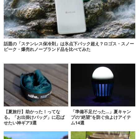
話題の「ステンレス保冷剤」は氷点下パック超え？ロゴス・スノー
ピーク・爆売れノーブランド品を比べてみた
【夏旅行】助かった！ってな
「準備不足だった…」夏キャン
る。「お出掛けバッグ」に忍ば
プの“絶望”を防ぐ虫よけアイテ
せたい神ギア3選
ム14選