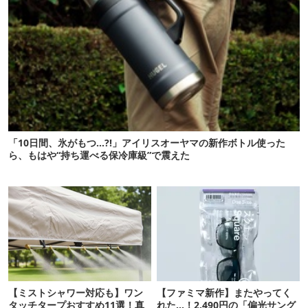
「10日間、氷がもつ…?!」アイリスオーヤマの新作ボトル使った
ら、もはや“持ち運べる保冷庫級”で震えた
【ミストシャワー対応も】ワン
【ファミマ新作】またやってく
タッチタープおすすめ11選！真
れた…！2,490円の「偏光サング