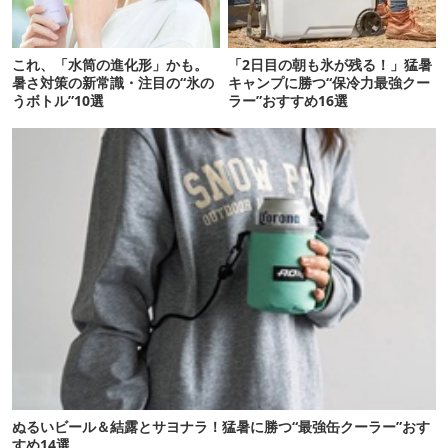
これ、「水筒の進化形」かも。
「2日目の朝も氷が残る！」猛暑
暑さ対策の新常識・注目の“氷の
キャンプに勝つ“保冷力最強クー
うボトル”10選
ラー”おすすめ16選
ぬるいビール＆結露とサヨナラ！猛暑に勝つ“最強缶クーラー”おす
すめ14選