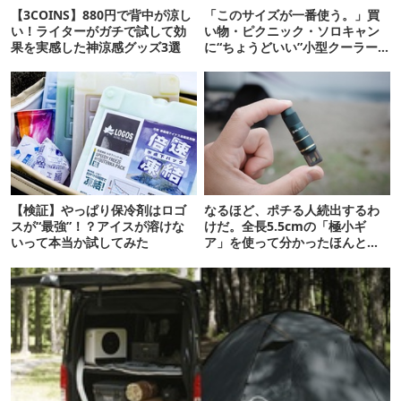
【3COINS】880円で背中が涼し
「このサイズが一番使う。」買
い！ライターがガチで試して効
い物・ピクニック・ソロキャン
果を実感した神涼感グッズ3選
に“ちょうどいい”小型クーラー
ボックス13選
【検証】やっぱり保冷剤はロゴ
なるほど、ポチる人続出するわ
スが“最強”！？アイスが溶けな
けだ。全長5.5cmの「極小ギ
いって本当か試してみた
ア」を使って分かったほんとの
魅力