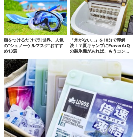
顔をつけるだけで別世界。人気
「氷がない…」を10分で即解
の“シュノーケルマスク”おすす
決！？夏キャンプにPowerArQ
め13選
の製氷機があれば、もうコンビ
ニ走らなくていいぞ