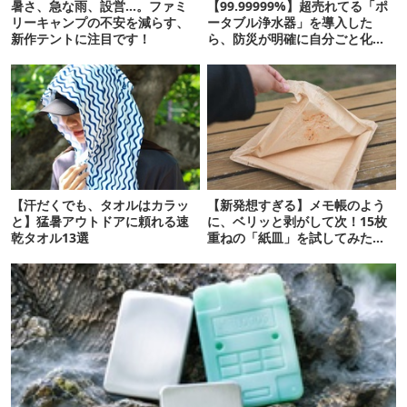
暑さ、急な雨、設営…。ファミ
【99.99999%】超売れてる「ポ
リーキャンプの不安を減らす、
ータブル浄水器」を導入した
新作テントに注目です！
ら、防災が明確に自分ごと化し
た
【汗だくでも、タオルはカラッ
【新発想すぎる】メモ帳のよう
と】猛暑アウトドアに頼れる速
に、ベリッと剥がして次！15枚
乾タオル13選
重ねの「紙皿」を試してみた
ら…