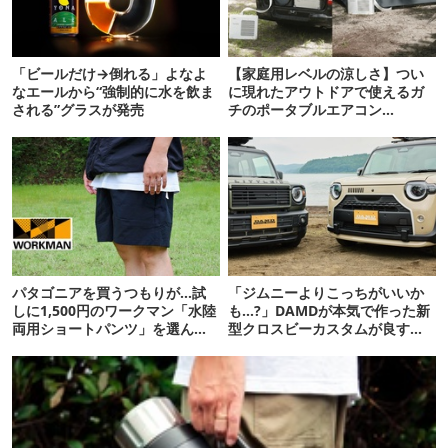
「ビールだけ→倒れる」よなよ
【家庭用レベルの涼しさ】つい
なエールから“強制的に水を飲ま
に現れたアウトドアで使えるガ
される”グラスが発売
チのポータブルエアコン
「Suzune」最速レビュー
パタゴニアを買うつもりが…試
「ジムニーよりこっちがいいか
しに1,500円のワークマン「水陸
も…?」DAMDが本気で作った新
両用ショートパンツ」を選んだ
型クロスビーカスタムが良すぎ
ら大正解だった
るぞ！