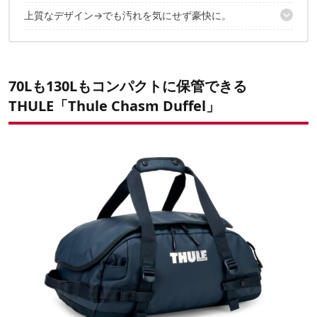
上質なデザイン→でも汚れを気にせず豪快に。
クイックに荷物が取り出せる大型開口
70Lサイズも付属ポーチへ
✔️こちらの記事もおすすめ
バックパックとして背負える2WAY仕様
ロック対応ジッパーで防犯性にも配慮
新色「Darkest Blue」が登場深みのある洗練されたブルー
70Lも130Lもコンパクトに保管できる
Thule Chasm（スーリー キャズム）シリーズからは多彩なモデル
THULE
「Thule Chasm Duffel」
が到着