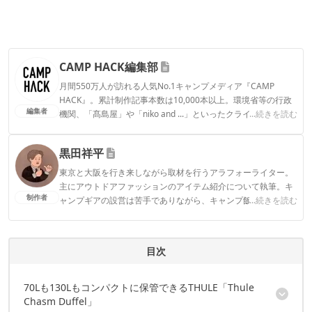
CAMP HACK編集部
月間550万人が訪れる人気No.1キャンプメディア『CAMP
HACK』。累計制作記事本数は10,000本以上。環境省等の行政
編集者
機関、「髙島屋」や「niko and ...」といったクライアントとの
...続きを読む
連携実績多数。また、TBSテレビ『ラヴィット！』等、各メデ
ィアで登壇機会多数の編集部員も所属。
黒田祥平
CAMP HACK編集部のプロフィール
東京と大阪を行き来しながら取材を行うアラフォーライター。
主にアウトドアファッションのアイテム紹介について執筆。キ
制作者
ャンプギアの設営は苦手でありながら、キャンプ飯を平らげる
...続きを読む
のは得意。趣味は日本各地で仕入れた地酒を夜な夜なちびちび
と嗜むこと。
黒田祥平のプロフィール
目次
70Lも130Lもコンパクトに保管できるTHULE「Thule
Chasm Duffel」