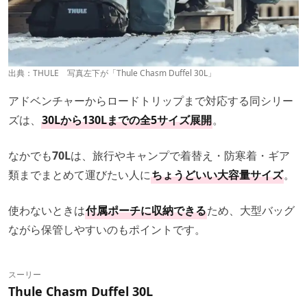
出典：
THULE
写真左下が「Thule Chasm Duffel 30L」
アドベンチャーからロードトリップまで対応する同シリー
ズは、
30Lから130Lまでの全5サイズ展開
。
なかでも
70L
は、旅行やキャンプで着替え・防寒着・ギア
類までまとめて運びたい人に
ちょうどいい大容量サイズ
。
使わないときは
付属ポーチに収納できる
ため、大型バッグ
ながら保管しやすいのもポイントです。
スーリー
Thule Chasm Duffel 30L