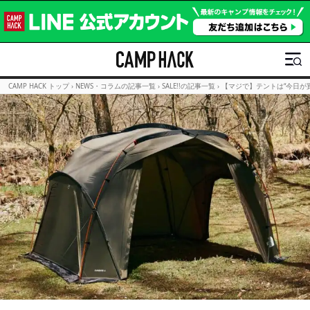
CAMP HACK トップ
›
NEWS・コラムの記事一覧
›
SALE!!の記事一覧
›
【マジで】テントは“今日が買