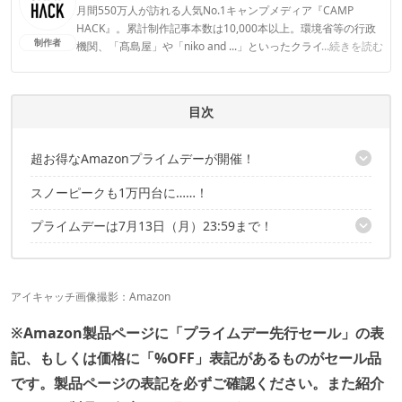
月間550万人が訪れる人気No.1キャンプメディア『CAMP
HACK』。累計制作記事本数は10,000本以上。環境省等の行政
制作者
機関、「髙島屋」や「niko and ...」といったクライアントとの
...続きを読む
連携実績多数。また、TBSテレビ『ラヴィット！』等、各メデ
ィアで登壇機会多数の編集部員も所属。
CAMP HACK編集部のプロフィール
目次
超お得なAmazonプライムデーが開催！
スノーピークも1万円台に……！
セール品はこちらの記事でも紹介中！
プライムデーは7月13日（月）23:59まで！
セール品はこちらの記事でも紹介中！
アイキャッチ画像撮影：Amazon
※Amazon製品ページに「プライムデー先行セール」の表
記、もしくは価格に「%OFF」表記があるものがセール品
です。製品ページの表記を必ずご確認ください。また紹介