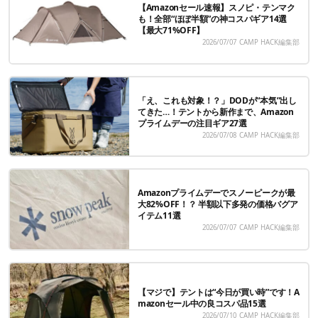
【Amazonセール速報】スノピ・テンマク
も！全部“ほぼ半額”の神コスパギア14選
【最大71%OFF】
2026/07/07
CAMP HACK編集部
「え、これも対象！？」DODが“本気”出し
てきた…！テントから新作まで、Amazon
プライムデーの注目ギア27選
2026/07/08
CAMP HACK編集部
Amazonプライムデーでスノーピークが最
大82%OFF！？ 半額以下多発の価格バグア
イテム11選
2026/07/07
CAMP HACK編集部
【マジで】テントは“今日が買い時”です！A
mazonセール中の良コスパ品15選
2026/07/10
CAMP HACK編集部