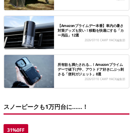
【Amazonプライムデー本番】車内の暑さ
対策グッズも安い！移動を快適にする「カ
ー用品」12選
2026/07/10
CAMP HACK編集部
所有欲も満たされる…！Amazonプライム
デーで値下げ中、アウトドア好きにぶっ刺
さる「便利ガジェット」8選
2026/07/10
CAMP HACK編集部
スノーピークも1万円台に……！
31%0FF