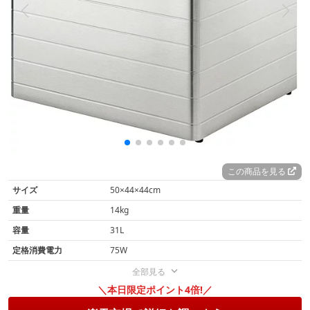
この商品を見る
サイズ
50×44×44cm
重量
14kg
容量
31L
定格消費電力
75W
全部見る
＼本日限定ポイント4倍!／