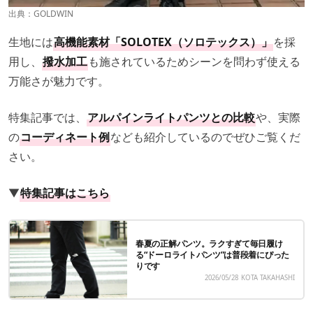
出典：
GOLDWIN
生地には
高機能素材「SOLOTEX（ソロテックス）」
を採
用し、
撥水加工
も施されているためシーンを問わず使える
万能さが魅力です。
特集記事では、
アルパインライトパンツとの比較
や、実際
の
コーディネート例
なども紹介しているのでぜひご覧くだ
さい。
▼
特集記事はこちら
春夏の正解パンツ。ラクすぎて毎日履け
る“ドーロライトパンツ”は普段着にぴった
りです
2026/05/28
KOTA TAKAHASHI