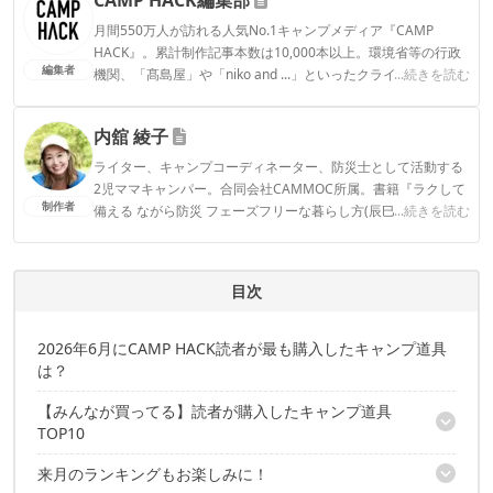
月間550万人が訪れる人気No.1キャンプメディア『CAMP
HACK』。累計制作記事本数は10,000本以上。環境省等の行政
編集者
機関、「髙島屋」や「niko and ...」といったクライアントとの
...続きを読む
連携実績多数。また、TBSテレビ『ラヴィット！』等、各メデ
ィアで登壇機会多数の編集部員も所属。
内舘 綾子
CAMP HACK編集部のプロフィール
ライター、キャンプコーディネーター、防災士として活動する
2児ママキャンパー。合同会社CAMMOC所属。書籍『ラクして
制作者
備える ながら防災 フェーズフリーな暮らし方(辰巳出版)』『う
...続きを読む
まみがギュッ！干すだけ簡単 はじめてのドライフード(山と溪
谷社)』。コラボテント『LaLa(tent-Mark DESIGNS)』。SNSメ
インはInstagram気軽にフォローしていただけると嬉しいで
目次
す！▶2016年～CAMP HACKライター
内舘 綾子のプロフィール
2026年6月にCAMP HACK読者が最も購入したキャンプ道具
は？
【みんなが買ってる】読者が購入したキャンプ道具
TOP10
来月のランキングもお楽しみに！
10位：WAQ フィールドウエストファン