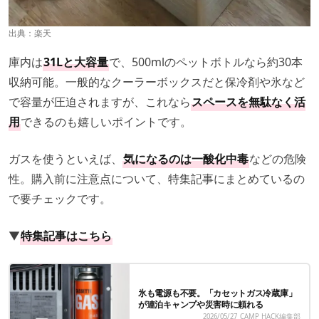
出典：
楽天
庫内は
31Lと大容量
で、500mlのペットボトルなら約30本
収納可能。一般的なクーラーボックスだと保冷剤や氷など
で容量が圧迫されますが、これなら
スペースを無駄なく活
用
できるのも嬉しいポイントです。
ガスを使うといえば、
気になるのは一酸化中毒
などの危険
性。購入前に注意点について、特集記事にまとめているの
で要チェックです。
▼
特集記事はこちら
氷も電源も不要。「カセットガス冷蔵庫」
が連泊キャンプや災害時に頼れる
2026/05/27
CAMP HACK編集部