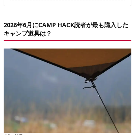
9位：ドメティック COMBICOOL ACX35G
✔こちらの記事もおすすめ
8位：ザ・ノース・フェイス ドーロライトパンツ
7位：スタンレー クラッチ真空断熱ボトル
6位：ヒートイット Android iPhone15対応 USB Type-C
2026年6月にCAMP HACK読者が最も購入した
5位：KiU ライトウェイトコンパクトポンチョ K502
キャンプ道具は？
4位：ヤナジャパン チタンコンロ
3位：GLIDER ハンズフリー 傘ホルダー
2位：クイックキャンプ 2WAYチェア
1位：SUPCASE MagSafeウォレット