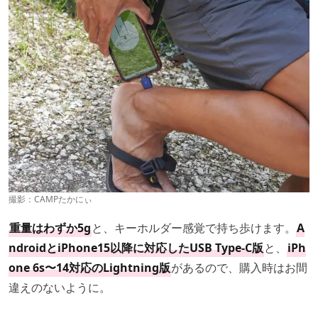
撮影：
CAMPたかにぃ
重量はわずか5g
と、キーホルダー感覚で持ち歩けます。
A
ndroidとiPhone15以降に対応したUSB Type-C版
と、
iPh
one 6s〜14対応のLightning版
があるので、購入時はお間
違えのないように。