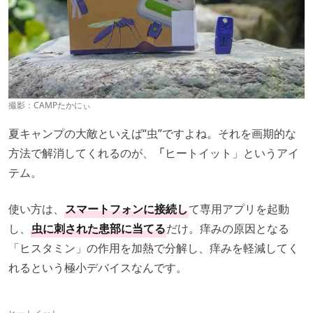
撮影：
CAMPたかにぃ
夏キャンプの大敵といえば“虫”ですよね。それを画期的な
方法で解消してくれるのが、
「
ヒートイット」というアイ
テム。
使い方は、
スマートフォンに接続
し
て専用アプリを起動
し、
虫に刺された患部に当てる
だけ。痒みの原因となる
「ヒスタミン」の作用を加熱で分解し、痒みを軽減してく
れるという極小デバイスなんです。