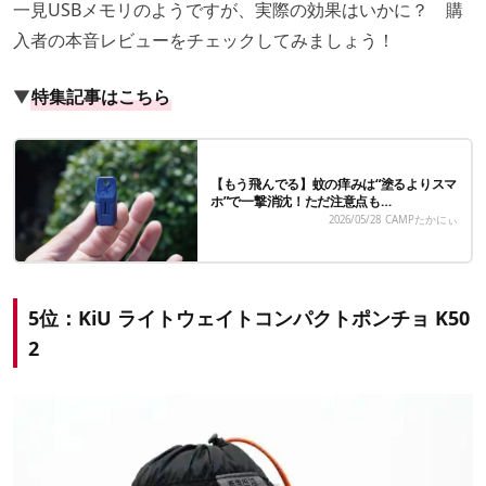
一見USBメモリのようですが、実際の効果はいかに？ 購
入者の本音レビューをチェックしてみましょう！
▼
特集記事はこちら
【もう飛んでる】蚊の痒みは“塗るよりスマ
ホ”で一撃消沈！ただ注意点も…
2026/05/28
CAMPたかにぃ
5位：KiU ライトウェイトコンパクトポンチョ K50
2