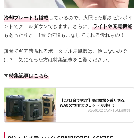
冷却プレートも搭載
しているので、火照った肌をピンポイ
ントでクールダウンできます。さらに、
ライトや充電機能
もあったりと、1台で何役もこなしてくれる優れもの！
無骨でギア感溢れるポータブル扇風機は、他にないので
は？ 気になった方は特集記事をご覧ください。
▼
特集記事はこちら
【これ1台で4役!?】夏の猛暑を乗り切る、
WAQの“無骨ガジェット”が凄そう
2026/06/02
CAMP HACK編集部