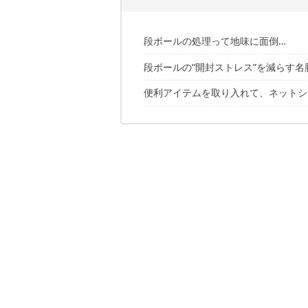
段ボールの処理って地味に面倒…
段ボールの“開封ストレス”を減らす名
これで快適！段ボール関連グッズ
便利アイテムを取り入れて、ネットシ
1｜よく使う場所にマグネットでペタ
2｜個人情報の保護にカッター兼住所
✔こちらの記事もおすすめ
3｜パカパカ浮いてくるフタを抑えら
4｜とくに傷つけたくない物の開封に
5｜“刺す”だけで一気にまとまる！段
6｜フック式で開けやすい！ボックス
7｜栓抜きにもなるキーホルダー感覚