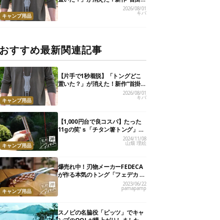
けトング”、男心くすぐるギミッ
2026/08/01
キバ
クが最高だった
キャンプ用品
おすすめ最新関連記事
【片手で1秒着脱】「トングどこ
置いた？」が消えた！新作“首掛
けトング”、男心くすぐるギミッ
2026/08/01
キバ
クが最高だった
キャンプ用品
【1,000円台で良コスパ】たった
11gの笑’ｓ「チタン箸トング」
が、キャンプ飯のストレスを解消
2024/11/08
山畑 理絵
してくれました
キャンプ用品
爆売れ中！刃物メーカーFEDECA
が作る本気のトング「フェデカ ク
レバートング」【私的神アイテ
2023/06/22
pamapamp
ム】
キャンプ用品
スノピの名脇役「ピッツ」でキャ