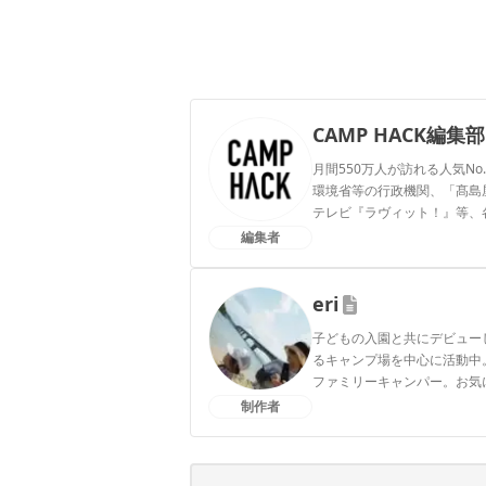
CAMP HACK編集部
月間550万人が訪れる人気No
環境省等の行政機関、「髙島屋」
テレビ『ラヴィット！』等、
編集者
CAMP HACK編集部のプ
eri
子どもの入園と共にデビュー
るキャンプ場を中心に活動中
ファミリーキャンパー。お気に
制作者
eriのプロフィール