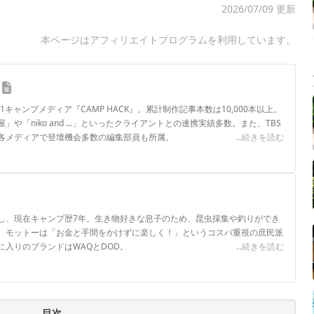
2026/07/09 更新
本ページはアフィリエイトプログラムを利用しています。
.1キャンプメディア『CAMP HACK』。累計制作記事本数は10,000本以上。
や「niko and ...」といったクライアントとの連携実績多数。また、TBS
各メディアで登壇機会多数の編集部員も所属。
...続きを読む
ロフィール
し、現在キャンプ歴7年。生き物好きな息子のため、昆虫採集や釣りができ
。モットーは「お金と手間をかけずに楽しく！」というコスパ重視の庶民派
入りのブランドはWAQとDOD。
...続きを読む
目次