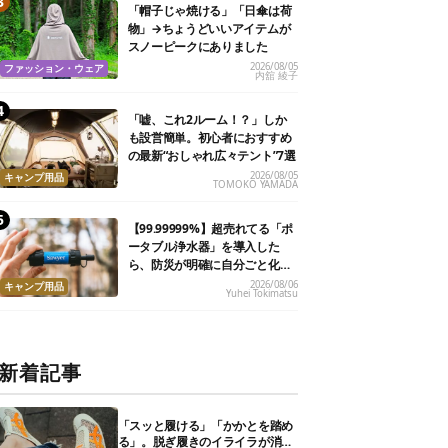
「帽子じゃ焼ける」「日傘は荷
物」→ちょうどいいアイテムが
スノーピークにありました
2026/08/05
ファッション・ウェア
内舘 綾子
「嘘、これ2ルーム！？」しか
も設営簡単。初心者におすすめ
の最新“おしゃれ広々テント”7選
2026/08/05
キャンプ用品
TOMOKO YAMADA
【99.99999%】超売れてる「ポ
ータブル浄水器」を導入した
ら、防災が明確に自分ごと化し
た
2026/08/06
キャンプ用品
Yuhei Tokimatsu
新着記事
「スッと履ける」「かかとを踏め
る」。脱ぎ履きのイライラが消え