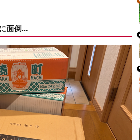
Mute
に面倒…