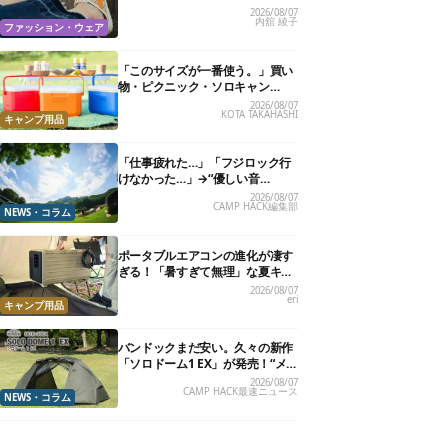
る快適“スニーカーサンダル”6選
2026/08/07
内舘 綾子
ファッション・ウェア
「このサイズが一番使う。」買い
物・ピクニック・ソロキャン
に“ちょうどいい”小型クーラーボ
2026/08/07
KOTA TAKAHASHI
ックス13選
キャンプ用品
「仕事疲れた…」「フジロック行
けなかった…」→“優しい音
楽”と“大きな自然”で治癒。まだ間
2026/08/07
CAMP HACK編集部
に合います。
NEWS・コラム
ポータブルエアコンの進化が凄す
ぎる！「暑すぎて無理」な夏キャ
ンプを激変させる最新5選
2026/08/07
eri
キャンプ用品
バンドックまだ安い。久々の新作
「ソロドーム1 EX」が発売！“メ
ッシュインナー”だけでも使える
2026/08/07
CAMP HACK最速ニュース
よ【防災も◎】
NEWS・コラム