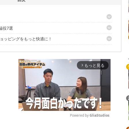
脇役7選
ョッピングをもっと快適に！
ッ！ボックスカッター
消し
れるフラップクリッパー
カイコーン
ボールストッカー
もっと見る
arrow_forward_ios
オープナー
のカッターベイルアウト
Powered by 
GliaStudios