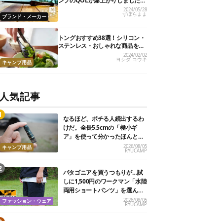
ンプのQOLが爆上がりしました
【私的神アイテム】
2024/05/28
ずぼらまま
ブランド・メーカー
トングおすすめ38選！シリコン・
ステンレス・おしゃれな商品を紹
介
2024/02/02
ヨシダ コウキ
キャンプ用品
人気記事
なるほど、ポチる人続出するわ
けだ。全長5.5cmの「極小ギ
ア」を使って分かったほんとの
魅力
2026/08/05
キャンプ用品
RYUCAMP
パタゴニアを買うつもりが…試
しに1,500円のワークマン「水陸
両用ショートパンツ」を選んだ
ら大正解だった
2026/08/05
ファッション・ウェア
RYUCAMP