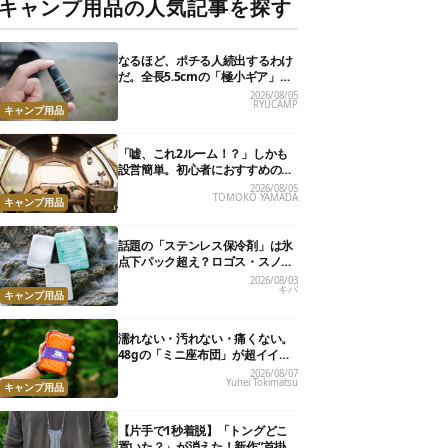
キャンプ用品の人気記事を探す
なるほど、ポチる人続出するわけ
だ。全長5.5cmの「極小ギア」を
使って分かったほんとの魅力
2026/08/05
RYUCAMP
キャンプ用品
「嘘、これ2ルーム！？」しかも
設営簡単。初心者におすすめの最
新“おしゃれ広々テント”7選
2026/08/05
TOMOKO YAMADA
キャンプ用品
話題の「ステンレス保冷剤」は氷
点下パック超え？ロゴス・スノー
ピーク・爆売れノーブランド品を
2026/08/03
キバ
比べてみた
キャンプ用品
濡れない・汚れない・痛くない。
48gの「ミニ座布団」が超イイ具
合
2026/08/07
Yuhei Tokimatsu
キャンプ用品
【片手で1秒着脱】「トングどこ
置いた？」が消えた！新作“首掛