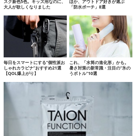
スク新色5色。キッズ用なのに、
ほか、アウトドア好きが選ぶ
大人が欲しくなりました
「防水ポーチ」8選
毎日をスマートにする“個性派お
これ、「水筒の進化形」かも。
しゃれカラビナ”おすすめ21選
暑さ対策の新常識・注目の“氷の
【QOL爆上がり】
うボトル”10選