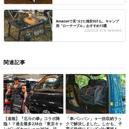
Amazonで見つけた格安IGTも。キャンプ
用「ローテーブル」おすすめ13選
2026/05/28
KOTA TAKAHASHI
関連記事
【速報】『北斗の拳』コラボ降
「車パンパン」→一括収納ラッ
臨！？過去最多238台「東京キャ
クで解決しました。しかも、子
ンピングカーショー2026」注目
育て世代にドンズバな裏技も