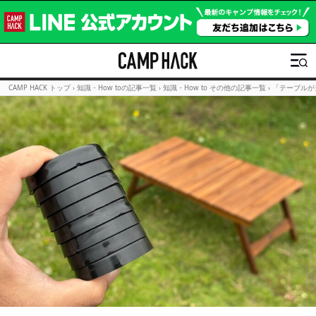
CAMP HACK トップ
›
知識・How toの記事一覧
›
知識・How to その他の記事一覧
›
「テーブルが