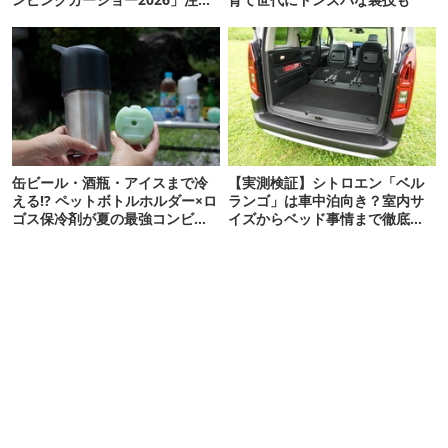
の新型14台を一挙公開！
缶ビール・酒瓶・アイスまで冷
【実測検証】シトロエン「ベル
える!? ペットボトルホルダー×ロ
ランゴ」は車中泊向き？室内サ
ゴス保冷剤が夏の最強コンビだ
イズからベッド事情まで徹底レ
った
ビュー