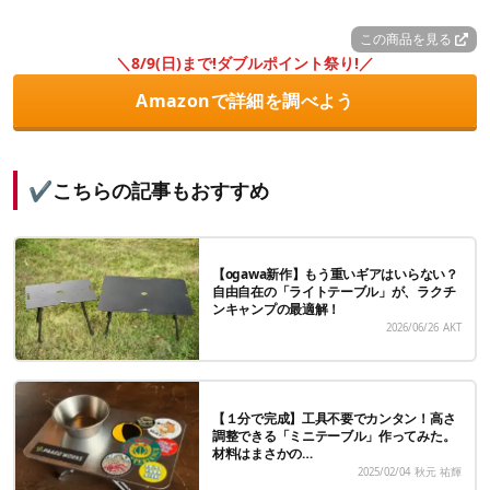
この商品を見る
＼8/9(日)まで!ダブルポイント祭り!／
Amazonで詳細を調べよう
✔️こちらの記事もおすすめ
【ogawa新作】もう重いギアはいらない？
自由自在の「ライトテーブル」が、ラクチ
ンキャンプの最適解！
2026/06/26
AKT
【１分で完成】工具不要でカンタン！高さ
調整できる「ミニテーブル」作ってみた。
材料はまさかの…
2025/02/04
秋元 祐輝