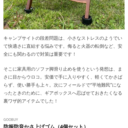
キャンプサイトの段差問題は、小さなストレスのようでい
て快適さに直結する悩みです。侮ると火器の転倒など、安
全にも関わるので対策は重要です！
そこに家具用のソファ脚滑り止めを使うという発想は、ま
さに目からウロコ。安価で手に入りやすく、軽くてかさば
らず、使い勝手も上々。次にフィールドで“平地難民”にな
ったときのために、ギアボックスへ忍ばせておきたくなる
裏ワザ的アイテムでした！
GOOBUY
防振防音かさ上げゴム（4個セット）