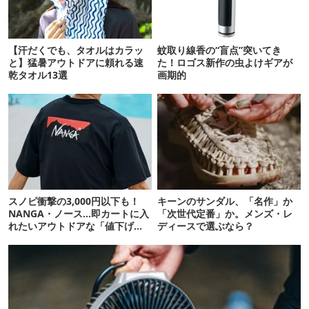
【汗だくでも、タオルはカラッ
蚊取り線香の“盲点”突いてき
と】猛暑アウトドアに頼れる速
た！ロゴス新作の虫よけギアが
乾タオル13選
画期的
スノピ衝撃の3,000円以下も！
キーンのサンダル、「名作」か
NANGA・ノース…即カートに入
「次世代定番」か。メンズ・レ
れたいアウトドアな「値下げ夏
ディースで選ぶなら？
服」12選