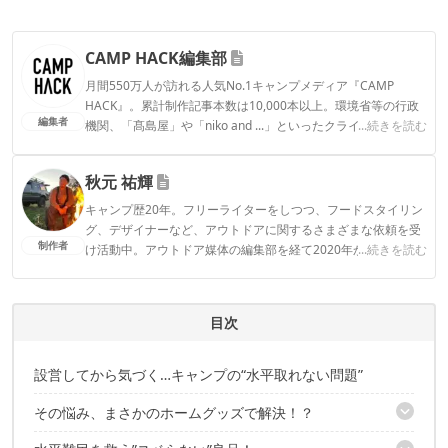
CAMP HACK編集部
月間550万人が訪れる人気No.1キャンプメディア『CAMP
HACK』。累計制作記事本数は10,000本以上。環境省等の行政
編集者
機関、「髙島屋」や「niko and ...」といったクライアントとの
...続きを読む
連携実績多数。また、TBSテレビ『ラヴィット！』等、各メデ
ィアで登壇機会多数の編集部員も所属。
秋元 祐輝
CAMP HACK編集部のプロフィール
キャンプ歴20年。フリーライターをしつつ、フードスタイリン
グ、デザイナーなど、アウトドアに関するさまざまな依頼を受
制作者
け活動中。アウトドア媒体の編集部を経て2020年からフリーラ
...続きを読む
ンスに。 ■Instagram：akimotti_bbq
秋元 祐輝のプロフィール
目次
設営してから気づく…キャンプの“水平取れない問題”
その悩み、まさかのホームグッズで解決！？