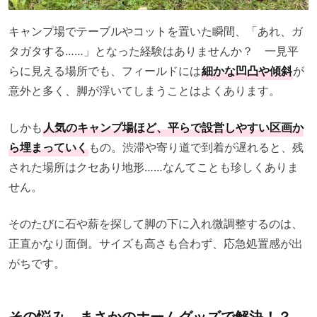
キャンプ場でテーブルやコットを置いた瞬間、「あれ、ガ
タガタする……」となった経験はありませんか？ 一見平
らに見える場所でも、フィールドには
細かな凹凸や傾斜
が
意外と多く、脚が浮いてしまうことはよくあります。
しかも
人気のキャンプ場ほど、平らで設営しやすい区画か
ら埋まっていく
もの。渋滞や寄り道で到着が遅れると、残
された場所はクセあり地形……なんてことも珍しくありま
せん。
そのたびに石や薪を探して脚の下に入れ微調整するのは、
正直かなり面倒。サイズも高さも合わず、応急処置感が出
がちです。
その悩み、まさかのホームグッズで解決！？