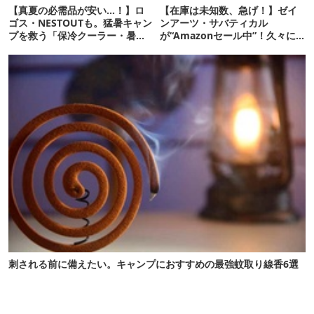
【真夏の必需品が安い…！】ロ
【在庫は未知数、急げ！】ゼイ
ゴス・NESTOUTも。猛暑キャン
ンアーツ・サバティカル
プを救う「保冷クーラー・暑さ
が“Amazonセール中”！久々に
対策ギア」12選
タープも買おうかな…
刺される前に備えたい。キャンプにおすすめの最強蚊取り線香6選