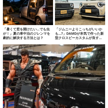
「暑くて窓を開けたい…でも虫
「ジムニーよりこっちがいいか
が！」夏の車中泊のジレンマを
も…?」DAMDが本気で作った新
劇的に解決する方法とは？
型クロスビーカスタムが良すぎ
るぞ！