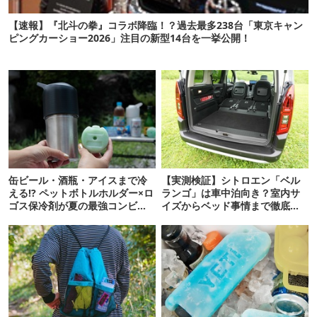
【速報】『北斗の拳』コラボ降臨！？過去最多238台「東京キャン
ピングカーショー2026」注目の新型14台を一挙公開！
缶ビール・酒瓶・アイスまで冷
【実測検証】シトロエン「ベル
える!? ペットボトルホルダー×ロ
ランゴ」は車中泊向き？室内サ
ゴス保冷剤が夏の最強コンビだ
イズからベッド事情まで徹底レ
った
ビュー