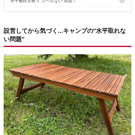
水平難民を救う”スベらない”良品！
ゴム素材でフチがあるからズレにくい！
1cm厚で高さ調整しやすい
✔️こちらの記事もおすすめ
汚れてもサッと洗える
設営してから気づく…キャンプの“水平取れな
い問題”