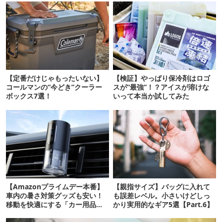
【定番だけじゃもったいない】
【検証】やっぱり保冷剤はロゴ
コールマンの“今どき”クーラー
スが“最強”！？アイスが溶けな
ボックス7選！
いって本当か試してみた
【Amazonプライムデー本番】
【親指サイズ】バッグに入れて
車内の暑さ対策グッズも安い！
も誤差レベル。小さいけどしっ
移動を快適にする「カー用品」
かり実用的なギア5選【Part.6】
12選