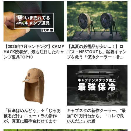
【2026年7月ランキング】CAMP
【真夏の必需品が安い…！】ロ
HACK読者が、最も注目したキャ
ゴス・NESTOUTも。猛暑キャン
ンプ道具TOP10
プを救う「保冷クーラー・暑さ
対策ギア」12選
「日傘はめんどう」→「じゃあ
キャプスタの新作クーラー、“最
被るだけ」ニューエラの新作
強”で1万円台から。「コレで良
が、真夏に照準合わせてます
いんだよ」の嵐