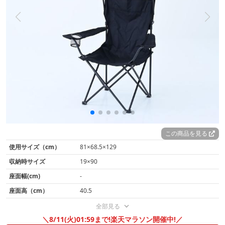
この商品を見る
使用サイズ（cm）
81×68.5×129
収納時サイズ
19×90
座面幅(cm)
-
座面高（cm）
40.5
全部見る
＼8/11(火)01:59まで!楽天マラソン開催中!／