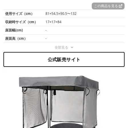
この商品を見る
使用サイズ（cm）
81×54.5×90.5〜132
収納時サイズ（cm）
17×17×84
座面幅(cm)
-
座面高（cm）
-
全部見る
公式販売サイト