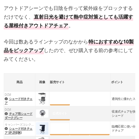
アウトドアシーンでも日陰を作って紫外線をブロックする
だけでなく、
直射日光を避けて熱中症対策としても活躍す
る屋根付きアウトドアチェア
。
今回は数あるラインナップのなかから
特におすすめな10製
品をピックアップ
したので、ぜひ購入する前の参考にして
みてください。
商品
画像
販売サイト
ポイント
DCM
公式サイト
シェード付きチェ
通気性に優れたスマ
ア
DCM
収束式チェアを快適
公式サイト
チェア用シェード
シェード
ダークグレー
キャンパーズコレクション
臨機応変に使い分け
楽天市場
Amazon
Yahoo!
シェード付きチェ
ドチェア
ア SP-210(BK)