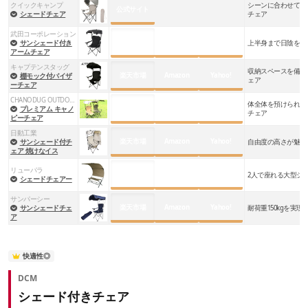
クイックキャンプ
シーンに合わせて使
公式サイト
シェードチェア
チェア
武田コーポレーション
楽天市場
Amazon
Yahoo!
サンシェード付き
上半身まで日陰を作
アームチェア
キャプテンスタッグ
収納スペースを備え
楽天市場
Amazon
Yahoo!
棚モック付バイザ
ェア
ーチェア
CHANODUG OUTDOOR
体全体を預けられる
楽天市場
Amazon
Yahoo!
プレミアム キャノ
チェア
ピーチェア
日動工業
楽天市場
Amazon
Yahoo!
サンシェード付チ
自由度の高さが魅力
ェア 焼けなイス
リューパラ
楽天市場
Amazon
Yahoo!
2人で座れる大型シ
シェードチェアー
サンパーシー
楽天市場
Amazon
Yahoo!
サンシェードチェ
耐荷重150kgを実
ア
快適性◎
DCM
シェード付きチェア