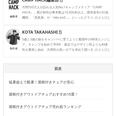
月間550万人が訪れる人気No.1キャンプメディア『CAMP
HACK』。累計制作記事本数は10,000本以上。環境省等の行政
編集者
機関、「髙島屋」や「niko and ...」といったクライアントとの
...続きを読む
連携実績多数。また、TBSテレビ『ラヴィット！』等、各メデ
ィアで登壇機会多数の編集部員も所属。
KOTA TAKAHASHI
CAMP HACK編集部のプロフィール
5歳と3歳の娘をキャンパーに育てようと奮闘中のWEBエンジニ
ア。キャンプを始めて早9年、最近ではデザイン性よりも利便
制作者
性を重視し始め、汎用性の高いギアを求めて調べる日々を過ご
...続きを読む
す。SONY α7IIIを片手に、家族やギアをやや寄り目に撮影する
のが好き。
KOTA TAKAHASHIのプロフィール
目次
猛暑超えて酷暑！屋根付きチェアが安心
屋根付きアウトドアチェアおすすめ10選！
屋根付きアウトドアチェア売れ筋ランキング