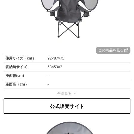
この商品を見る
使用サイズ（cm）
92×87×75
収納時サイズ
53×53×2
座面幅(cm)
-
座面高（cm）
-
全部見る
公式販売サイト