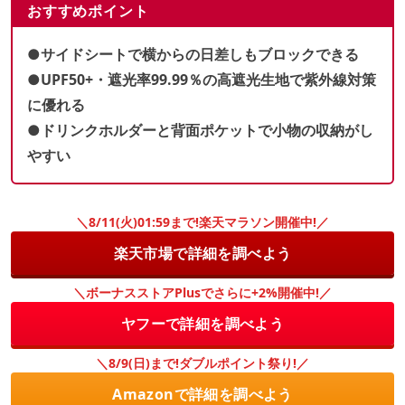
おすすめポイント
●サイドシートで横からの日差しもブロックできる
●UPF50+・遮光率99.99％の高遮光生地で紫外線対策
に優れる
●ドリンクホルダーと背面ポケットで小物の収納がし
やすい
＼8/11(火)01:59まで!楽天マラソン開催中!／
楽天市場で詳細を調べよう
＼ボーナスストアPlusでさらに+2%開催中!／
ヤフーで詳細を調べよう
＼8/9(日)まで!ダブルポイント祭り!／
Amazonで詳細を調べよう