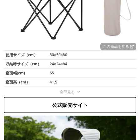
この商品を見る
使用サイズ（cm）
80×50×80
収納時サイズ（cm）
24×24×84
座面幅(cm)
55
座面高（cm）
41.5
全部見る
公式販売サイト