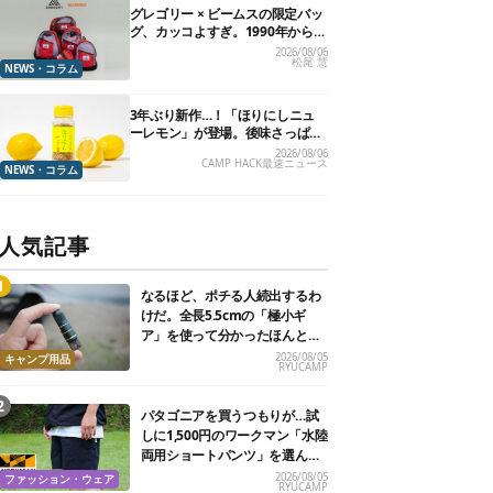
グレゴリー × ビームスの限定バッ
グ、カッコよすぎ。1990年から“3
年のみ使用”されていた、紫タグ
2026/08/06
松尾 慧
が復活
NEWS・コラム
3年ぶり新作…！「ほりにしニュ
ーレモン」が登場。後味さっぱり
の万能スパイス！【8月21日発
2026/08/06
CAMP HACK最速ニュース
売】
NEWS・コラム
人気記事
なるほど、ポチる人続出するわ
けだ。全長5.5cmの「極小ギ
ア」を使って分かったほんとの
魅力
2026/08/05
キャンプ用品
RYUCAMP
パタゴニアを買うつもりが…試
しに1,500円のワークマン「水陸
両用ショートパンツ」を選んだ
ら大正解だった
2026/08/05
ファッション・ウェア
RYUCAMP