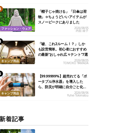
「帽子じゃ焼ける」「日傘は荷
物」→ちょうどいいアイテムが
スノーピークにありました
2026/08/05
ファッション・ウェア
内舘 綾子
「嘘、これ2ルーム！？」しか
も設営簡単。初心者におすすめ
の最新“おしゃれ広々テント”7選
2026/08/05
キャンプ用品
TOMOKO YAMADA
【99.99999%】超売れてる「ポ
ータブル浄水器」を導入した
ら、防災が明確に自分ごと化し
た
2026/08/06
キャンプ用品
Yuhei Tokimatsu
新着記事