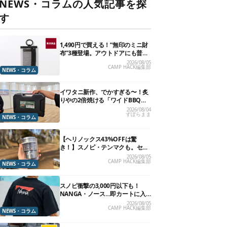
NEWS・コラムの人気記事を探
す
1,490円で買える！“無印のミニ財
布”3種登場。アウトドアにも普段
使いにもいいかも
2026/08/05
CAMP HACK編集部
NEWS・コラム
イワタニ新作、でかすぎる〜！炙
りやの2倍焼ける「ワイドBBQグ
リル」で“豪快焼肉”できるよ【再
2026/08/04
ずぼらまま
販開始】
NEWS・コラム
【ヘリノックス43%OFFは驚
き！】スノピ・テンマクも。セー
ル中の「見逃せないキャンプ道
2026/08/05
CAMP HACK編集部
具」12選
NEWS・コラム
スノピ衝撃の3,000円以下も！
NANGA・ノース…即カートに入
れたいアウトドアな「値下げ夏
2026/08/05
CAMP HACK編集部
服」13選
NEWS・コラム