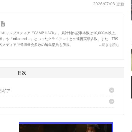
2026/07/03 更新
.1キャンプメディア『CAMP HACK』。累計制作記事本数は10,000本以上。
や「niko and ...」といったクライアントとの連携実績多数。また、TBS
各メディアで登壇機会多数の編集部員も所属。
...続きを読む
ロフィール
目次
目ギア
」
ーボックスが臭わない袋」
トクーラー」