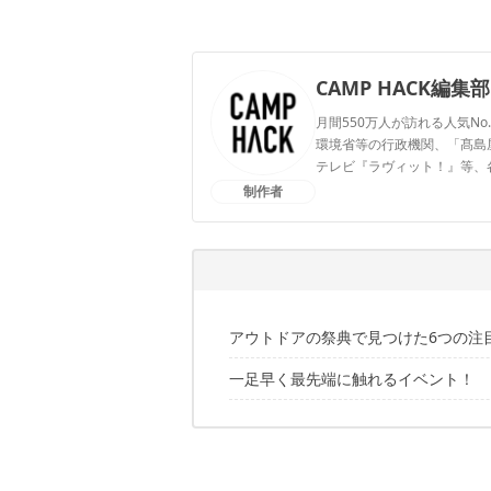
CAMP HACK編集部
月間550万人が訪れる人気No
環境省等の行政機関、「髙島屋」
テレビ『ラヴィット！』等、
制作者
CAMP HACK編集部のプ
アウトドアの祭典で見つけた6つの注
一足早く最先端に触れるイベント！
その1. SOTO「カコム スモーカー」
その2. ラーテルワークス「ZEELE AIR
✔️こちらの記事もおすすめ
その3. クリロン化成「BOS クーラ
その4. TOKYO CRAFTS「エアソフ
その5. 自然結人「KAEN」