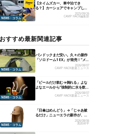
【タイムズカー、車中泊でき
る？】カーシェアでキャンプした
いので、直接聞いてみました
2025/09/26
CAMP HACK編集部
NEWS・コラム
おすすめ最新関連記事
バンドックまだ安い。久々の新作
「ソロドーム1 EX」が発売！“メ
ッシュインナー”だけでも使える
2026/08/07
CAMP HACK最速ニュース
よ【防災も◎】
NEWS・コラム
「ビールだけ飲む→倒れる」よな
よなエールから“強制的に水を飲
まされる”グラスが発売
2026/08/07
CAMP HACK最速ニュース
NEWS・コラム
「日傘はめんどう」→「じゃあ被
るだけ」ニューエラの新作が、真
夏に照準合わせてます
2026/08/06
黒田祥平
NEWS・コラム