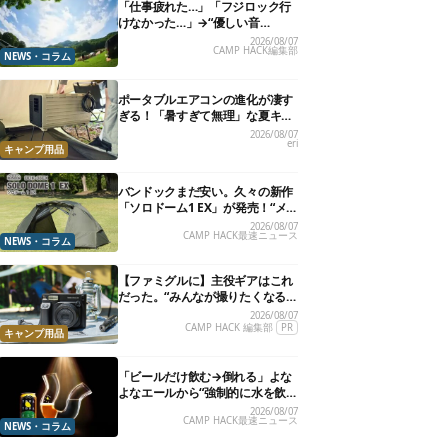
「仕事疲れた…」「フジロック行
けなかった…」→“優しい音
楽”と“大きな自然”で治癒。まだ間
2026/08/07
CAMP HACK編集部
に合います。
NEWS・コラム
ポータブルエアコンの進化が凄す
ぎる！「暑すぎて無理」な夏キャ
ンプを激変させる最新5選
2026/08/07
eri
キャンプ用品
バンドックまだ安い。久々の新作
「ソロドーム1 EX」が発売！“メ
ッシュインナー”だけでも使える
2026/08/07
CAMP HACK最速ニュース
よ【防災も◎】
NEWS・コラム
【ファミグルに】主役ギアはこれ
だった。“みんなが撮りたくなる
カメラ”が楽しすぎる！
2026/08/07
CAMP HACK 編集部
PR
キャンプ用品
「ビールだけ飲む→倒れる」よな
よなエールから“強制的に水を飲
まされる”グラスが発売
2026/08/07
CAMP HACK最速ニュース
NEWS・コラム