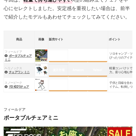
心にセレクトしました。安定感を重視したい場合は、前半
で紹介したモデルもあわせてチェックしてみてください。
商品
画像
販売サイト
ポイント
フィールドア
ソロキャンプ・ツー
楽天市場
Amazon
Yahoo!
ポータブルチェア
ぴったりのアイテム
ミニ
えるのも魅力
ヘリノックス
軽量コンパクトで持
楽天市場
Amazon
Yahoo!
チェアワン ミニ
力。座り心地も申し
スノーピーク
子供と目線を合わせ
楽天市場
Amazon
Yahoo!
FD KID'Sチェア
イテム。転倒しづら
フィールドア
ポータブルチェアミニ