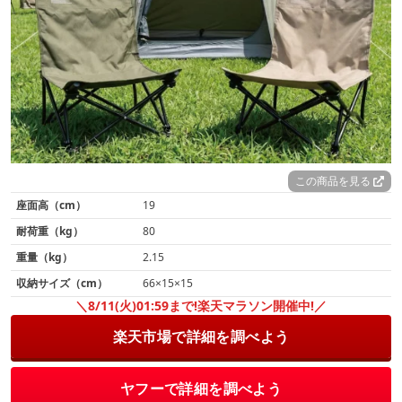
この商品を見る
座面高（cm）
19
耐荷重（kg）
80
重量（kg）
2.15
収納サイズ（cm）
66×15×15
＼8/11(火)01:59まで!楽天マラソン開催中!／
楽天市場で詳細を調べよう
ヤフーで詳細を調べよう