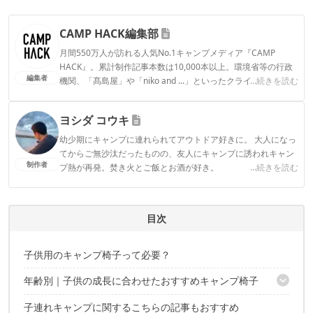
CAMP HACK編集部
月間550万人が訪れる人気No.1キャンプメディア『CAMP
HACK』。累計制作記事本数は10,000本以上。環境省等の行政
編集者
機関、「髙島屋」や「niko and ...」といったクライアントとの
...続きを読む
連携実績多数。また、TBSテレビ『ラヴィット！』等、各メデ
ィアで登壇機会多数の編集部員も所属。
ヨシダ コウキ
CAMP HACK編集部のプロフィール
幼少期にキャンプに連れられてアウトドア好きに。 大人になっ
てからご無沙汰だったものの、友人にキャンプに誘われキャン
制作者
プ熱が再発。焚き火とご飯とお酒が好き。
...続きを読む
ヨシダ コウキのプロフィール
目次
子供用のキャンプ椅子って必要？
年齢別｜子供の成長に合わせたおすすめキャンプ椅子
子連れキャンプに関するこちらの記事もおすすめ
【〜4歳】キャンプ椅子おすすめ4選