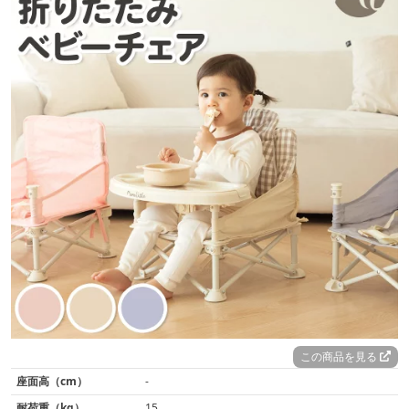
この商品を見る
座面高（cm）
-
耐荷重（kg）
15