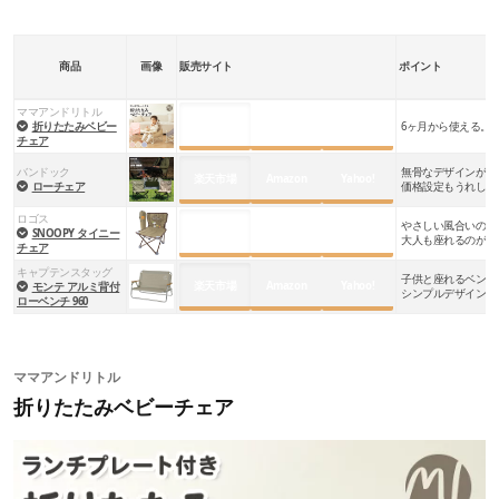
商品
画像
販売サイト
ポイント
ママアンドリトル
楽天市場
Amazon
Yahoo!
折りたたみベビー
6ヶ月から使える。
チェア
バンドック
無骨なデザインが魅
楽天市場
Amazon
Yahoo!
ローチェア
価格設定もうれしい
ロゴス
やさしい風合いのス
楽天市場
Amazon
Yahoo!
SNOOPY タイニー
大人も座れるのが魅
チェア
キャプテンスタッグ
子供と座れるベンチ
楽天市場
Amazon
Yahoo!
モンテ アルミ背付
シンプルデザインで
ローベンチ 960
ママアンドリトル
折りたたみベビーチェア