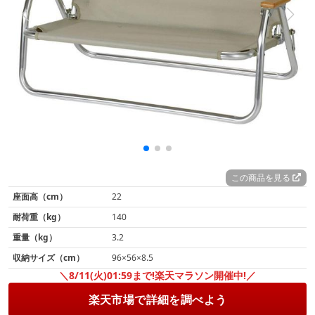
この商品を見る
座面高（cm）
22
耐荷重（kg）
140
重量（kg）
3.2
収納サイズ（cm）
96×56×8.5
＼8/11(火)01:59まで!楽天マラソン開催中!／
楽天市場で詳細を調べよう