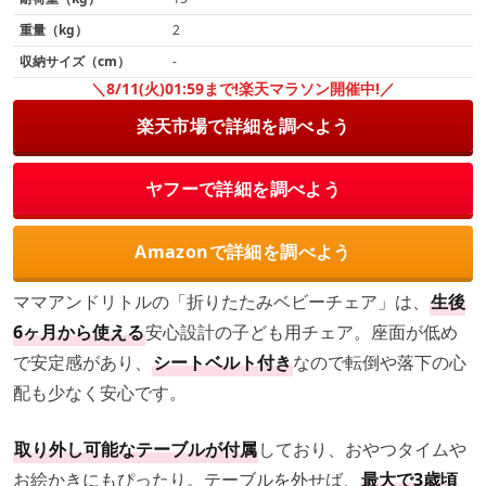
重量（kg）
2
収納サイズ（cm）
-
＼8/11(火)01:59まで!楽天マラソン開催中!／
楽天市場で詳細を調べよう
ヤフーで詳細を調べよう
Amazonで詳細を調べよう
ママアンドリトルの「折りたたみベビーチェア」は、
生後
6ヶ月から使える
安心設計の子ども用チェア。座面が低め
で安定感があり、
シートベルト付き
なので転倒や落下の心
配も少なく安心です。
取り外し可能なテーブルが付属
しており、おやつタイムや
お絵かきにもぴったり。テーブルを外せば、
最大で3歳頃