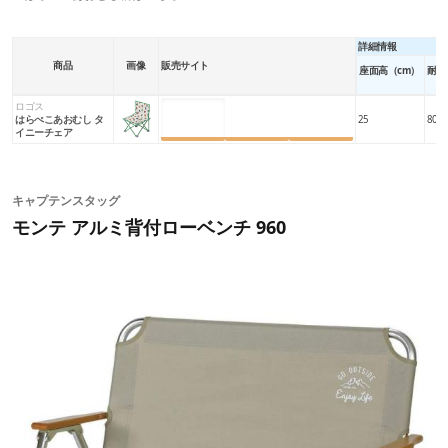
詳細情報
商品
画像
販売サイト
座面高（cm）
耐荷
ロゴス
楽天市場
Amazon
Yahoo!
はらぺこあおむし タ
25
80
イニーチェア
キャプテンスタッグ
モンテ アルミ背付ローベンチ 960