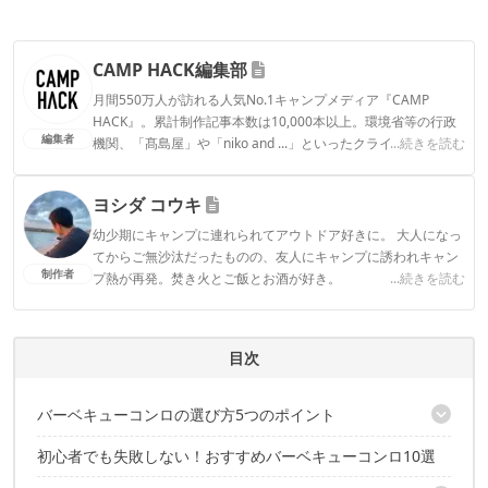
CAMP HACK編集部
月間550万人が訪れる人気No.1キャンプメディア『CAMP
HACK』。累計制作記事本数は10,000本以上。環境省等の行政
編集者
機関、「髙島屋」や「niko and ...」といったクライアントとの
...続きを読む
連携実績多数。また、TBSテレビ『ラヴィット！』等、各メデ
ィアで登壇機会多数の編集部員も所属。
ヨシダ コウキ
CAMP HACK編集部のプロフィール
幼少期にキャンプに連れられてアウトドア好きに。 大人になっ
てからご無沙汰だったものの、友人にキャンプに誘われキャン
制作者
プ熱が再発。焚き火とご飯とお酒が好き。
...続きを読む
ヨシダ コウキのプロフィール
目次
バーベキューコンロの選び方5つのポイント
初心者でも失敗しない！おすすめバーベキューコンロ10選
1.卓上から大型まで！ 人数に合わせて種類を選ぼう
2.火がつけやすいか、調節しやすいかも重要！