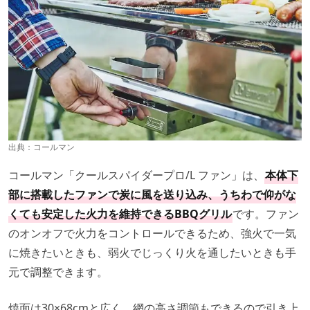
出典：
コールマン
コールマン「クールスパイダープロ/L ファン」は、
本体下
部に搭載したファンで炭に風を送り込み、うちわで仰がな
くても安定した火力を維持できるBBQグリル
です。ファン
のオンオフで火力をコントロールできるため、強火で一気
に焼きたいときも、弱火でじっくり火を通したいときも手
元で調整できます。
焼面は30×68cmと広く、網の高さ調節もできるので引き上