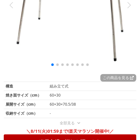
焼き網の高さを上げたときに生まれる本体との隙間を利用
すれば、炭火の調整や補給もできて非常に便利。バーベキ
ューコンロの快適性を求める方は、ぜひこちらの機能も確
認しておきましょう。
この商品を見る
構造
組み立て式
焼き面サイズ（cm）
60×30
展開サイズ（cm）
60×30×70.5/38
収納サイズ（cm）
-
全部見る
＼8/11(火)01:59まで!楽天マラソン開催中!／