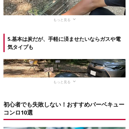
さ調整が可能な製品もある
ち運びやすい
ストル（強度の高い網）
や、炭床へ外部の空気を取り入れ
●
焼き面が広く、大人数でも使用し
●焼くだけでなく、蒸す・燻すなど
て空気の循環を生み出す
空気口
など、着火をアシストして
やすい
調理の幅が広い
バーベキューを楽しんだあとに待っている片付けのなか
くれる機能が搭載された製品があります。
もっと見る
で、一番大変なのが
灰の処理
。スムーズに片付けられるコ
少人数でのバーベキューにおすすめ
ンロを選んでおくと、撤収の面倒さも解消できます。
5.基本は炭だが、手軽に済ませたいならガスや電
卓上タイプ
使い捨てタイプ
焚き火台
気タイプも
そんな灰の処理に便利なのが、
引き出し可能な炭床に取っ
手のついたコンロ
です。炭床だけを外せるので本体を持ち
上げて灰を落とす手間がなく、誰でも簡単に灰の処理がで
きます。取っ手がついていると炭床に直接触れずに済むの
で、火傷のリスクが低くなります。
もっと見る
●BBQコンロを持って
バーベキューでは、コンロの設置をいかにスムーズにでき
いく必要がなく、積載
●火をつけるだけで始
●
テーブル上で使える
スペースを節約できる
るかが重要な要素。そのため組み立て方法は特に注目した
められる
●収納時はコンパクト
●炭火でバーベキュー
●
使い終わったあとは
いポイントです。
で持ち運びやすい
をしたあと、薪を入れ
初心者でも失敗しない！おすすめバーベキュー
捨てるだけ
て
そのまま焚き火に移
コンロ10選
行できる
バーベキューコンロは組み立て式がほとんど
で、脚の長さ
なかにはつまみを回して炭床へ自動で空気を送ってくれる
を調整できたり炭床を取り外せたりと細かな機能性が充実
ファン機能を搭載した、もはやうちわで仰ぐ必要のないも
大型のバーベキューコンロは少人数でも使用できますが、