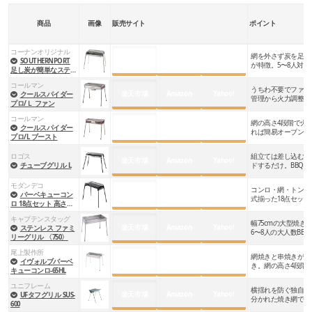
「バーベキューといえば炭！」というイメージも強いかも
商品
画像
販売サイト
ポイント
しれませんが、すぐに調理を始められるガスや電気も魅力
的。
庭や屋内でも使用する頻度が多い場合は、手軽に使え
コーナンオリジナル
網を外さず炭を足せ
楽天市場
Amazon
Yahoo!
SOUTHERNPORT
るガスや電気の製品にも注目してみましょう
。
が特徴。5〜8人対
足し炭が簡単なステン
レスＢＢＱコンロ
コールマン
うちわ不要でファン
楽天市場
Amazon
Yahoo!
クールスパイダー
管理から火力調整ま
▼ガスタイプのバーベキューコンロを紹介している記事は
プロ/Ｌ ファン
こちら
コールマン
網の高さ4段階で火
楽天市場
Amazon
Yahoo!
クールスパイダー
れば簡易オーブンに
プロ/L ブースト
これまでのバーベキューコンロは、炭を追加したいときに
ロゴス
組立ては差し込むだ
楽天市場
Amazon
Yahoo!
チューブグリル L
ドするだけ。BBQ
火傷に注意しながら焼き網を持ち上げるのが定番。しかし
たバーベキューグリ
バーベキューコンロは「ガス」が最強。“火
モダンデコ
起こしの苦労”には戻れないおすすめ8選
最近では
炭床だけを引き出せるコンロ
もあり、
網を持ち上
コンロ・網・トング
楽天市場
Amazon
Yahoo!
バーベキューコン
式揃った18点セッ
2026/04/16
CAMP HACK編集部
ロ 18点セット 高さ調
められる
げずとも1人で簡単に炭の補給をすることができます
。
バーベキューコンロを選ぶときは、
使用人数に合った焼き
節可能
キャプテンスタッグ
幅75cmの大型焼き
楽天市場
Amazon
Yahoo!
ステンレス ファミ
面のサイズかどうか
も重要なポイント。
6〜8人の大人数BB
リーグリル 〈750〉
きる
炭を補給してうちわで仰ぎたいときに炭床だけを別場所へ
尾上製作所
網焼きと串焼きが同
楽天市場
Amazon
Yahoo!
イヴォルブバーベ
移動すれば、食材に灰がかからないなどのメリットも。ス
き。網の高さ4段階
網のサイズの目安
キューコンロ-65HL
在に調整できる
ムーズに燃料を追加したい方には特におすすめです。
ユニフレーム
横揺れを防ぐ独自設
楽天市場
Amazon
Yahoo!
UFタフグリル SUS-
分かれた焼き網で炭
600
使用人数
サイズ