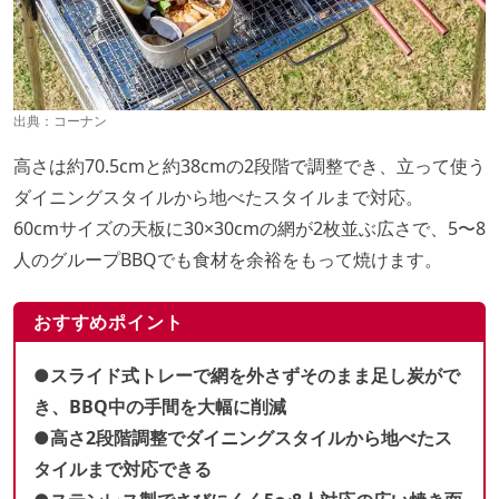
出典：
コーナン
高さは約70.5cmと約38cmの2段階で調整でき、立って使う
ダイニングスタイルから地べたスタイルまで対応。
60cmサイズの天板に30×30cmの網が2枚並ぶ広さで、5〜8
人のグループBBQでも食材を余裕をもって焼けます。
おすすめポイント
●スライド式トレーで網を外さずそのまま足し炭がで
き、BBQ中の手間を大幅に削減
●高さ2段階調整でダイニングスタイルから地べたス
タイルまで対応できる