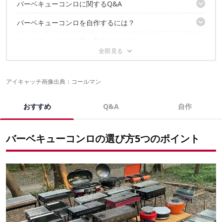
バーベキューコンロに関するQ&A
3.あと片付けのしやすさがバーベキューの快適さのカギ
4.組み立て方法も要チェック
バーベキューコンロを自作するには？
BBQコンロと焚き火台を兼用したい
5.基本は炭だが、手軽に済ませたいならガスや電気タイプも
バーベキューコンロの収納方法と運搬方法は？
バーベキューコンロ売れ筋ランキング
ホームセンターの材料で作る
コンロの洗い方は？
100均の材料で簡易バーベキューコンロ
庭などに野ざらしで放置してはダメ？
バーベキューコンロに関するこちらの記事もおすすめ
レンガで庭に据え置きDIY
アイキャッチ画像出典：
コールマン
おすすめ
Q&A
自作
バーベキューコンロの選び方5つのポイント