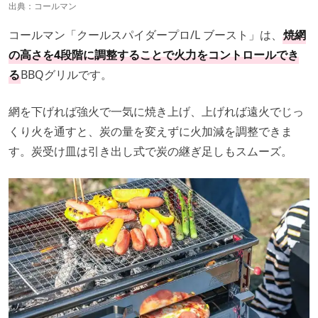
出典：
コールマン
コールマン「クールスパイダープロ/L ブースト」は、
焼網
の高さを4段階に調整することで火力をコントロールでき
る
BBQグリルです。
網を下げれば強火で一気に焼き上げ、上げれば遠火でじっ
くり火を通すと、炭の量を変えずに火加減を調整できま
す。炭受け皿は引き出し式で炭の継ぎ足しもスムーズ。