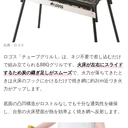
出典：
ロゴス
ロゴス「チューブグリル L」は、ネジ不要で差し込むだけ
で組み立てられるBBQグリルです。
火床が左右にスライド
するため炭の継ぎ足しがスムーズ
で、火力が落ちてきたと
きは火床のフックにかけるだけで焼き網に約2cm近づき火
力がアップします。
底面の凸凹構造がロストルなしでも十分な通気性を確保
し、台形の火床壁面が熱を効率よく焼き網へ反射します。