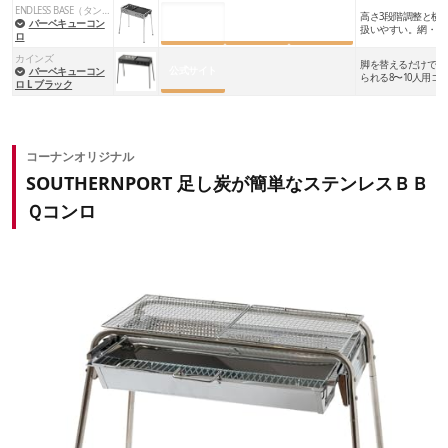
ENDLESS BASE（タンスのゲン）
高さ3段階調整と横
2～3人
約30×20cm
楽天市場
Amazon
Yahoo!
バーベキューコン
扱いやすい。網・鉄
ロ
バーべキューコンロ
4～5人
約40×30cm
カインズ
脚を替えるだけで高
公式サイト
バーベキューコン
6～8人
約60×40cm
られる8〜10人用コ
ロ L ブラック
付きで不整地でも安
※上記はあくまで目安であり、必要なサイズは使い方によって異なります。
コーナンオリジナル
大人数でバーベキューをする場合、
とにかく焼き面が大き
SOUTHERNPORT 足し炭が簡単なステンレスＢＢ
いものを選べばいいというわけではありません
。その分だ
Ｑコンロ
け必要な炭の量も多くなるため、
荷物も増えてコストもか
かります
。
そのため、人数が多い場合は
ほどよくコンパクトなものを
人数に合わせて複数台使うのがおすすめ
です。
焼き網の高さを調整しているところ
また、
焼き網の高さを調節できる機能
を搭載した製品もお
また、ブロック肉や
ダッチオーブン
など大きな食材や調理
すすめで、炭の火力に合わせて好みの高さに切り替えられ
器具を扱うときは、使用するコンロの焼き面サイズに収ま
るので
格段に焼き加減の調整がしやすくなります
。
るかもチェックしておきましょう。