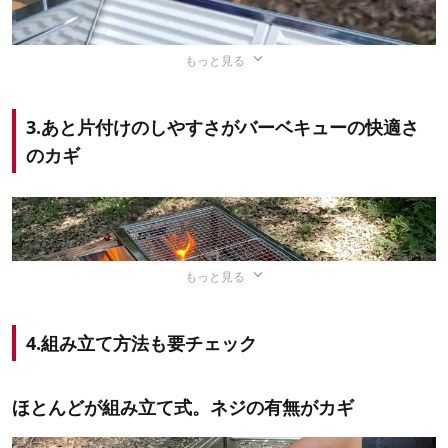
もっと見る
バーベキューコンロは大勢で囲むような大型サイズだけで
3.あと片付けのしやすさがバーベキューの快適さ
なく、少人数で使用する小さいものまで種類が豊富。
自分
のカギ
のスタイルや使用人数に合ったサイズの製品を選びましょ
う
。
大人数でのバーベキューにおすすめ
もっと見る
火起こしは継続的に空気を下のほうへ送ることで燃焼効率
スタンダードタイプ
蓋付きタイプ
が上がり、スムーズに火をつけることができますが、その
4.組み立て方法も要チェック
ためには
いかに効率的に空気を送るかが重要
です。
バーベキューコンロには炭床底部と焼き網の間に敷くこと
ほとんどが組み立て式。ネジの有無がカギ
で空間を作り、空気を多く取り込んで燃焼効率を上げる
ロ
●80cmほどの高さが一般的で、高
●キャスターがついた製品が多く持