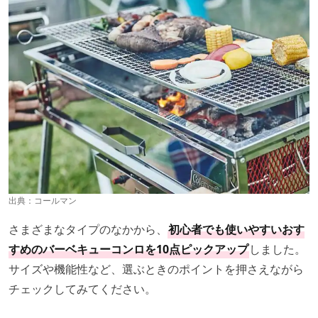
しているのが特徴。しかし、なかにはネジを締める工程が
のまで。火起こしに苦労したくないという方は、通気口が
余分に炭が必要になるうえに持ち運びも大変です。
必要なものもあり、やや手間のかかる場合があります。
多い製品やロストル・ファン機能のあるモデルをチェック
バーベキューコンロの熱源は炭を使うのが一般的ですが、
してみましょう。
どれくらいの人数でバーベキューをするのか、どのような
組み立てる過程も楽しめる人ならおすすめなものの、大人
ガスや電気を使用するコンロも販売されています。
スタイルで使用するのか
を想定して選ぶのがポイントで
数でのバーベキューではできるだけスムーズにスタートし
▼火起こしに便利な送風機の記事はこちら！
す。
炭
ガス
電気
たいところ。
初心者や組み立てに自信がない方は、工程の
少ない置くだけ式や折りたたみ式を選ぶのがおすすめ
●コンセントを
で
▼自分のスタイルに合った焚き火台兼BBQコンロが見つけ
●アウトドアの
●火起こしする
差し込むだけな
雰囲気を存分に
必要がなく、簡
す。
火起こし送風機のおすすめ10選！バーベキ
ので手軽に使え
られる記事はこちら！
また、各パーツが分解できる製品も余計なパーツを外すこ
感じられる
単に着火できる
ューや焚き火で大活躍
メリット
る
●炭火特有の旨
●急な悪天候で
●大人数で使用
とで軽くなり、灰が捨てやすく持ち運びやすいという魅力
2024/01/26
CAMP HACK編集部
味で食材がより
も屋内に移動し
できるような大
美味しくなる
て使用できる
があります。ただし
炭床に取っ手が付いていないと火傷の
型サイズも多い
出典：
コールマン
焚き火台のおすすめ20選！ソロ・ファミリ
危険性がある
ので注意が必要。
耐熱グローブ
などを使用す
●コンセントの
●火起こしや撤
ー・安い【2026年】
●炭よりもやや
ない環境では使
さまざまなタイプのなかから、
初心者でも使いやすいおす
炭の量を調節しやすい機能があると便利
収に時間と手間
るようにしましょう
。
2026/06/12
ヨシダ コウキ
コストがかかる
用できない
がかかる
すめのバーベキューコンロを10点ピックアップ
しました。
デメリット
●大人数で使用
●炭や薪を使っ
●炭の量が多い
できるサイズの
たBBQに比べる
と持ち運びが大
サイズや機能性など、選ぶときのポイントを押さえながら
製品が少ない
とアウトドア感
変
は弱い
チェックしてみてください。
人数別の大まかな焼き面サイズ