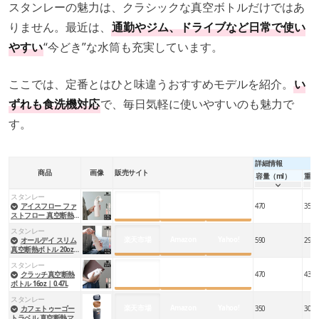
スタンレーの魅力は、クラシックな真空ボトルだけではあ
りません。最近は、
通勤やジム、ドライブなど日常で使い
やすい
“今どき”な水筒も充実しています。
ここでは、定番とはひと味違うおすすめモデルを紹介。
い
ずれも食洗機対応
で、毎日気軽に使いやすいのも魅力で
す。
詳細情報
商品
画像
販売サイト
容量（ml）
重量
スタンレー
楽天市場
Amazon
Yahoo!
アイスフロー ファ
470
350
ストフロー 真空断熱
ボトル 16oz ｜0.47L
スタンレー
楽天市場
Amazon
Yahoo!
オールデイ スリム
590
290
真空断熱ボトル 20oz
｜0.59L
スタンレー
楽天市場
Amazon
Yahoo!
クラッチ真空断熱
470
430
ボトル 16oz｜0.47L
スタンレー
楽天市場
Amazon
Yahoo!
カフェトゥーゴー
350
300
トラベル 真空断熱マ