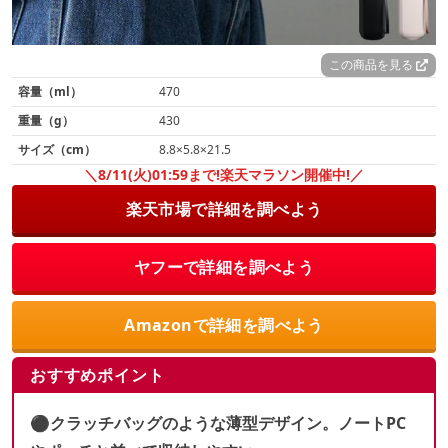
この商品を見る
容量（ml）
470
重量（g）
430
サイズ（cm）
8.8×5.8×21.5
＼8/11(火)01:59まで!楽天マラソン開催中!／
楽天市場で詳細を調べよう
ヤフーで詳細を調べよう
Amazonで詳細を調べよう
おすすめポイント
⚫︎クラッチバッグのような薄型デザイン。ノートPC