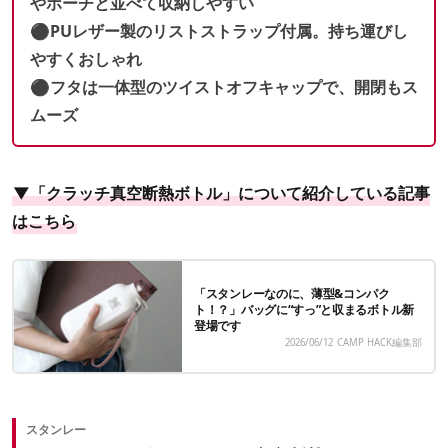
やポーチと並べて収納しやすい
⚫︎PUレザー製のリストストラップ付属。持ち運びし
やすくおしゃれ
⚫︎フタは一体型のツイストオフキャップで、開閉もス
ムーズ
▼「クラッチ真空断熱ボトル」について紹介している記事
はこちら
「スタンレーなのに、薄型&コンパク
ト！？」バッグに“すっ”と収まるボトル新
登場です
2026/06/12
CAMP HACK編集部
スタンレー