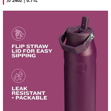
ル 24oz｜0.71L