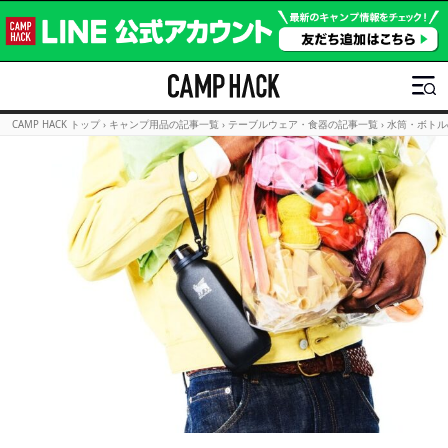
CAMP HACK トップ
›
キャンプ用品の記事一覧
›
テーブルウェア・食器の記事一覧
›
水筒・ボトル