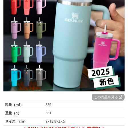
この商品を見る
容量（ml）
880
重量（g）
561
サイズ（cm）
9×13.8×27.5