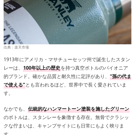
出典：
楽天市場
1913年にアメリカ・マサチューセッツ州で誕生したスタン
レーは、
100年以上の歴史
を持つ真空ボトルのパイオニア
的ブランド。確かな品質と耐久性に定評があり、
“孫の代ま
で使える”
とも言われるほど、世界中で長く愛されていま
す。
なかでも、
伝統的なハンマートーン塗装を施したグリーン
のボトルは、スタンレーを象徴する存在。無骨でクラシッ
クな佇まいは、キャンプサイトにも日常にもよく映りま
す。