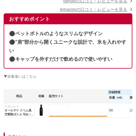
Yahoo!の口コミ・レビューを見る
Amazonの口コミ・レビューを見る
おすすめポイント
⚫︎ペットボトルのようなスリムなデザイン
⚫︎“肩”部分から開くユニークな設計で、氷を入れやす
い
⚫︎キャップを外すだけで飲めるので使いやすい
▼容量違いはこちら
詳細情報
商品
画像
販売サイト
容量（ml）
重量
スタンレー
楽天市場
Amazon
Yahoo!
オールデイ スリム真
350
220
空断熱ボトル 12oz｜0.
35L