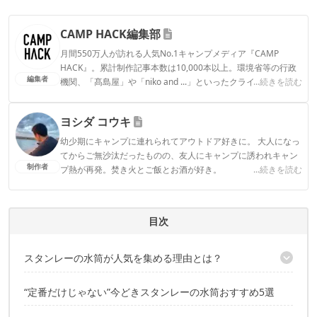
CAMP HACK編集部
月間550万人が訪れる人気No.1キャンプメディア『CAMP
HACK』。累計制作記事本数は10,000本以上。環境省等の行政
編集者
機関、「髙島屋」や「niko and ...」といったクライアントとの
...続きを読む
連携実績多数。また、TBSテレビ『ラヴィット！』等、各メデ
ィアで登壇機会多数の編集部員も所属。
ヨシダ コウキ
CAMP HACK編集部のプロフィール
幼少期にキャンプに連れられてアウトドア好きに。 大人になっ
てからご無沙汰だったものの、友人にキャンプに誘われキャン
制作者
プ熱が再発。焚き火とご飯とお酒が好き。
...続きを読む
ヨシダ コウキのプロフィール
目次
スタンレーの水筒が人気を集める理由とは？
“孫の代まで使える”を感じる、伝説的エピソード
“定番だけじゃない”今どきスタンレーの水筒おすすめ5選