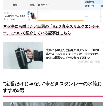
詳細情報
商品
画像
販売サイト
容量（ml）
重量
スタンレー
楽天市場
Amazon
Yahoo!
H2.0真空スリムクエン
660
313
チャー 0.6L
▼火事にも耐えたと話題の「H2.0 真空スリムクエンチャ
ー」について紹介している記事はこちら
火事にも耐えたと話題のスタンレー「H2.0
真空スリムクエンチャー」が、マジでお出
かけに最高なのでぜひ知ってほしい
2024/08/07
森木香蛍
“定番だけじゃない”今どきスタンレーの水筒お
すすめ5選