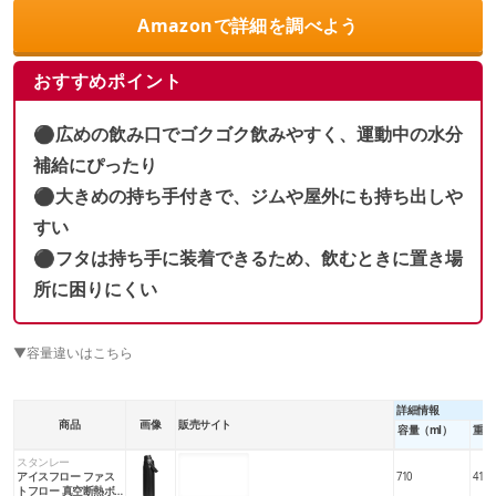
Amazonで詳細を調べよう
おすすめポイント
⚫︎広めの飲み口でゴクゴク飲みやすく、運動中の水分
補給にぴったり
⚫︎大きめの持ち手付きで、ジムや屋外にも持ち出しや
すい
⚫︎フタは持ち手に装着できるため、飲むときに置き場
所に困りにくい
▼容量違いはこちら
詳細情報
商品
画像
販売サイト
容量（ml）
重量
スタンレー
楽天市場
Amazon
Yahoo!
アイスフロー ファス
710
410
トフロー 真空断熱ボ