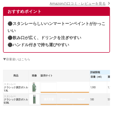
Amazonの口コミ・レビューを見る
おすすめポイント
⚫︎スタンレーらしいハンマートーンペイントがかっこ
いい
⚫︎飲み口が広く、ドリンクを注ぎやすい
⚫︎ハンドル付きで持ち運びやすい
▼容量違いはこちら
詳細情報
商品
画像
販売サイト
容量（ml）
重量
スタンレー
楽天市場
Amazon
Yahoo!
クラシック真空ボトル
1,900
1,128
1.9L
スタンレー
楽天市場
Amazon
Yahoo!
クラシック真空ボトル
590
570
0.59L