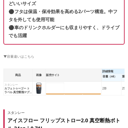
どいいサイズ
⚫︎フタは保温・保冷効果を高める2パーツ構造。中フ
タを外しても使用可能
⚫︎車のドリンクホルダーにも収まりやすく、ドライブ
でも活躍
▼容量違いはこちら
詳細情報
商品
画像
販売サイト
容量（ml）
重量
スタンレー
楽天市場
Amazon
Yahoo!
カフェトゥーゴー ト
230
250
ラベル 真空断熱マグ 8
oz｜0.23L
スタンレー
アイスフロー フリップストロー2.0 真空断熱ボト