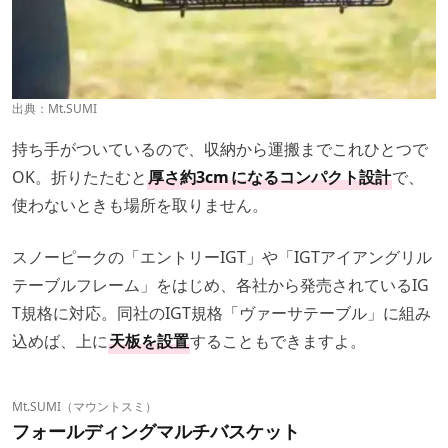
出典：
Mt.SUMI
持ち手がついているので、収納から運搬までこれひとつで
OK。折りたたむと
厚さ約3cm
になるコンパクト設計
で、
使わないときも場所を取りません。
スノーピークの「エントリーIGT」や「IGTアイアングリル
テーブルフレーム」をはじめ、各社から発売されているIG
T規格に対応。同社のIGT規格「ヴァーサテーブル」に組み
込めば、上に
天板を設置
することもできますよ。
Mt.SUMI（マウントスミ）
フォールディングマルチバスケット