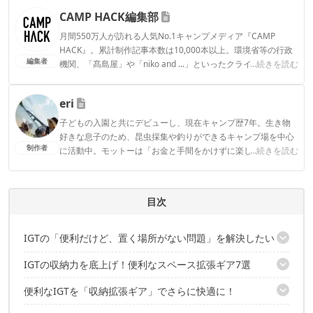
CAMP HACK編集部
月間550万人が訪れる人気No.1キャンプメディア『CAMP
HACK』。累計制作記事本数は10,000本以上。環境省等の行政
編集者
機関、「髙島屋」や「niko and ...」といったクライアントとの
...続きを読む
連携実績多数。また、TBSテレビ『ラヴィット！』等、各メデ
ィアで登壇機会多数の編集部員も所属。
eri
CAMP HACK編集部のプロフィール
子どもの入園と共にデビューし、現在キャンプ歴7年。生き物
好きな息子のため、昆虫採集や釣りができるキャンプ場を中心
制作者
に活動中。モットーは「お金と手間をかけずに楽しく！」とい
...続きを読む
うコスパ重視の庶民派ファミリーキャンパー。お気に入りのブ
ランドはWAQとDOD。
eriのプロフィール
目次
IGTの「便利だけど、置く場所がない問題」を解決したい
IGTの収納力を底上げ！便利なスペース拡張ギア7選
吊るす・差し込む・引き出す！便利な収納拡張ギアあります
便利なIGTを「収納拡張ギア」でさらに快適に！
1｜そのまま持ち運べて快適マウントスミ フォールディングマル
チバスケット