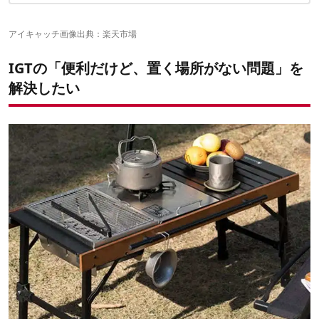
✔こちらの記事もおすすめ
2｜深型で頼もしい収納力！ANOBA フォールディングワイヤーバ
スケット M
アイキャッチ画像出典：
楽天市場
3｜あの定番ボックスがIGT対応にGREBE WORKS ワンタッチバケ
ット IGTコネクトフック
IGTの「便利だけど、置く場所がない問題」を
4｜「取り出せない…」を解決！GREBE WORKS IGT BOX スライド
キット
解決したい
5｜まるで自宅キッチン！？スノーピーク IGTハンギングラックフ
レーム
6｜小物もこれでスッキリ収納スノーピーク ステンボックス ハー
フユニット
7｜重ねて収納もOK！キャンピングムーン IGTメッシュトレー