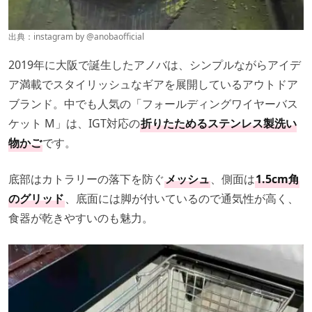
出典：instagram by @
anobaofficial
2019年に大阪で誕生したアノバは、シンプルながらアイデ
ア満載でスタイリッシュなギアを展開しているアウトドア
ブランド。中でも人気の「フォールディングワイヤーバス
ケット M」は、IGT対応の
折りたためるステンレス製洗い
物かご
です。
底部はカトラリーの落下を防ぐ
メッシュ
、側面は
1.5cm角
のグリッド
、底面には脚が付いているので通気性が高く、
食器が乾きやすいのも魅力。