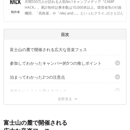
月間550万人が訪れる人気No.1キャンプメディア『CAMP
HACK』。累計制作記事本数は10,000本以上。環境省等の行政
制作者
機関、「髙島屋」や「niko and ...」といったクライアントとの
...続きを読む
連携実績多数。また、TBSテレビ『ラヴィット！』等、各メデ
ィアで登壇機会多数の編集部員も所属。
CAMP HACK編集部のプロフィール
目次
富士山の麓で開催される広大な音楽フェス
参加してわかったキャンパー的5つの推しポイント
その1. 非日常な景色と自然
泊まってわかった2つの注意点
その2. 良い意味で「ゆるく」楽しめる
その3. 多様な宿泊スタイル
荷物運びは大変
来年もいこう！と思えるフェス
その4. キャンパーが夢中になれるアクティビティ
会場にお風呂はない
その5. 買い出し不要なご飯ラインナップ
▼こちらの記事もおすすめ
富士山の麓で開催される