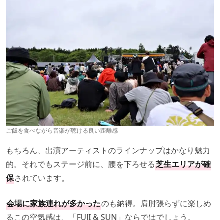
ご飯を食べながら音楽が聴ける良い距離感
もちろん、出演アーティストのラインナップはかなり魅力
的。それでもステージ前に、腰を下ろせる
芝生エリアが確
保
されています。
会場に家族連れが多かった
のも納得。肩肘張らずに楽しめ
るこの空気感は、「FUJI & SUN」ならではでしょう。