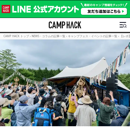
CAMP HACK トップ
›
NEWS・コラムの記事一覧
›
キャンプフェス・イベントの記事一覧
›
【レポ】