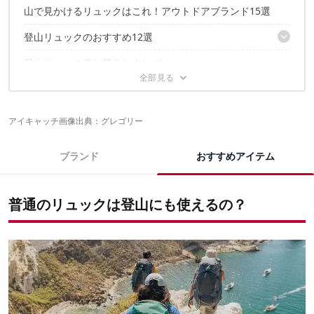
リュックはなるべくお店で実際に背負ってみて！
山で見かけるリュックはこれ！アウトドアブランド15選
登山リュックのおすすめ12選
登山リュック売れ筋ランキング
【カリマー】 ぴったり背面長で快適な登山をアシスト
【グレゴリー】 テント泊向けリュックの人気高し！
登山リュックに関するこちらの記事もおすすめ
【オスプレー】 ウィメンズフィットなモデルも豊富
【ミレー】 充実機能でビギナーにおすすめ！
アイキャッチ画像出典：
グレゴリー
【マムート】 独自の背面システムで背負い心地を向上
ブランド
おすすめアイテム
アイキャッチ画像出典：
グレゴリー
普通のリュックは登山にも使えるの？