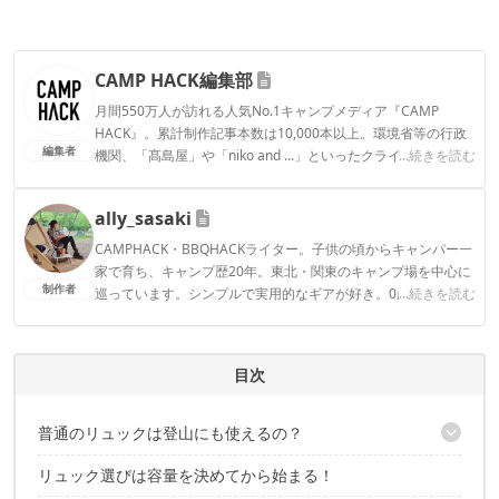
CAMP HACK編集部
月間550万人が訪れる人気No.1キャンプメディア『CAMP
HACK』。累計制作記事本数は10,000本以上。環境省等の行政
編集者
機関、「髙島屋」や「niko and ...」といったクライアントとの
...続きを読む
連携実績多数。また、TBSテレビ『ラヴィット！』等、各メデ
ィアで登壇機会多数の編集部員も所属。
ally_sasaki
CAMP HACK編集部のプロフィール
CAMPHACK・BBQHACKライター。子供の頃からキャンパー一
家で育ち、キャンプ歴20年。東北・関東のキャンプ場を中心に
制作者
巡っています。シンプルで実用的なギアが好き。0歳娘がいる
...続きを読む
ので、キャンプは、おしゃれより効率重視です。焚火しながら
熱燗を飲むのが好き！
ally_sasakiのプロフィール
目次
普通のリュックは登山にも使えるの？
リュック選びは容量を決めてから始まる！
山登りに特化した便利機能が盛りだくさん！