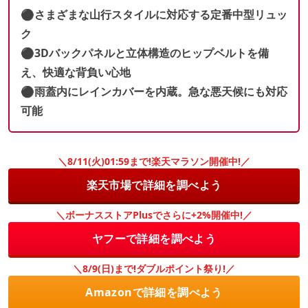
⚫︎さまざまな山行スタイルに対応する定番中型リュッ
ク
⚫︎3Dバックパネルと立体構造のヒップベルトを備
え、快適な背負い心地
⚫︎雨蓋内にレインカバーを内蔵。急な悪天候にも対応
可能
＼8/11(火)01:59まで!楽天マラソン開催中!／
楽天市場で詳細を調べよう
＼ボーナスストアPlusでさらに+2%開催中!／
ヤフーで詳細を調べよう
＼8/9(日)まで!ダブルポイント祭り!／
Amazonで詳細を調べよう