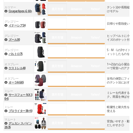
カリマー
テント泊や長期縦走
楽天市場
Amazon
Yahoo!
CougarApex-G 60+
けモデル
グレゴリー
楽天市場
Amazon
Yahoo!
日帰りや普段使いに
イナーシア24
グレゴリー
ヒップベルトに小物
楽天市場
Amazon
Yahoo!
ズール30
イズのポケット付き
グレゴリー
S・M・Lの3サイズ
楽天市場
Amazon
Yahoo!
バルトロ75
ィットしたものを選
オスプレー
1〜2泊の山小屋泊
楽天市場
Amazon
Yahoo!
ケストレル48
ーで荷室へのアクセ
オスプレー
女性の体型にフィッ
楽天市場
Amazon
Yahoo!
オーラAG65
のテント泊におすす
ミレー
ミレーを代表するロ
楽天市場
Amazon
Yahoo!
サースフェー NX 3
ク。雨蓋を伸ばせば+
0+5
ミレー
軽量性と耐久性を両
楽天市場
Amazon
Yahoo!
プロライター38+10
使える
マムート
背負いやすさ・動き
楽天市場
Amazon
Yahoo!
デュカン スパイン
だしやすさ◎
28-35