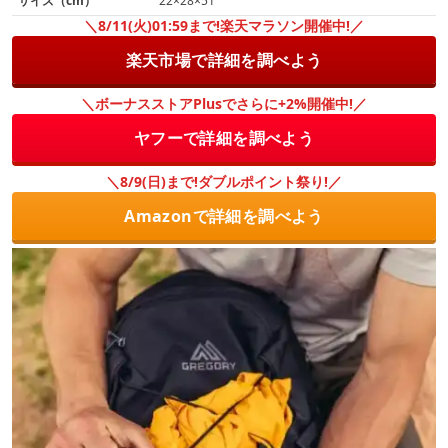
サイズ（cm）
22×28×51
＼8/11(火)01:59まで!楽天マラソン開催中!／
楽天市場で詳細を調べよう
＼ボーナスストアPlusでさらに+2%開催中!／
ヤフーで詳細を調べよう
＼8/9(日)まで!ダブルポイント祭り!／
Amazonで詳細を調べよう