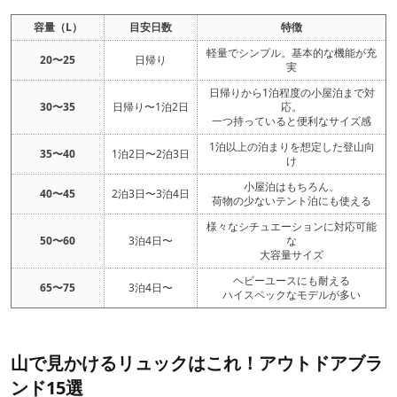
容量（L）
目安日数
特徴
軽量でシンプル。基本的な機能が充
20〜25
日帰り
実
日帰りから1泊程度の小屋泊まで対
30〜35
日帰り〜1泊2日
応。
一つ持っていると便利なサイズ感
1泊以上の泊まりを想定した登山向
35〜40
1泊2日〜2泊3日
け
小屋泊はもちろん、
40〜45
2泊3日〜3泊4日
荷物の少ないテント泊にも使える
様々なシチュエーションに対応可能
50〜60
3泊4日〜
な
大容量サイズ
ヘビーユースにも耐える
65〜75
3泊4日〜
ハイスペックなモデルが多い
山で見かけるリュックはこれ！アウトドアブラ
ンド15選