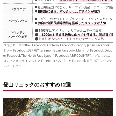
●登山用品だけでなく、サーフィン用品、アウトドア用品
パタゴニア
●
機能性に優れ、すっきりしたデザインが魅力
●イギリスのアウトドアブランドで、リュック以外にもア
バーグハウス
●
独自の背面長調節機能を搭載したリュックが人気
⚫︎1993年にアメリカ、カリフォルニア州で設立
マウンテン
⚫︎
「8000mを超える過酷な山々でも使える、高品質で
ハードウェア
⚫︎耐久性はもちろん、おしゃれなデザインが人気
ロゴ出典：
Montbell Facebook
,
Arc’teryx Facebook
,
Gregory Japan Facebook
,
ミレー Facebook
,
OSPREY
,
karrimor Japan Facebook
,
Mammut Facebook
,
Deut
er Facebook
,
The North Face (Japan) Facebook
,
A&F COUNTRY
,
ホグロフス
,
コ
ロンビアオンラインストア Facebook
,
パタゴニア Facebook
,
好日山荘
,
マウンテ
ンハードウェア
登山リュックのおすすめ12選