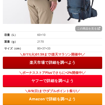
この商品を見る
容量（L）
60+10
重量（g）
2170
サイズ（cm）
80×37×33
＼8/11(火)01:59まで!楽天マラソン開催中!／
楽天市場で詳細を調べよう
＼ボーナスストアPlusでさらに+2%開催中!／
ヤフーで詳細を調べよう
＼8/9(日)まで!ダブルポイント祭り!／
Amazonで詳細を調べよう