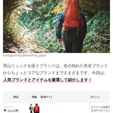
instagram by
@karrimor_japan
登山リュックを扱うブランドは、名の知れた有名ブランド
からちょっとコアなブランドまでさまざまです。今回は、
人気ブランドとアイテムを厳選して紹介します！
商品
画像
販売サイト
ポイント
カリマー
カリマーの定番中型
楽天市場
Amazon
Yahoo!
リッジ 30+
な山行スタイルに対