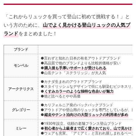
「これからリュックを買って登山に初めて挑戦する！」と
いう方のために、
山でよく見かける登山リュックの人気ブ
ランド
をまとめました！
ブランド
●言わずと知れた日本の有名アウトドアブランド
●高品質で他のブランドよりも比較的価格が安い
モンベル
●
購入後も手厚いサポートが受けられる
●山岳テント「ステラリッジ」が大人気
●カナダ生まれのアウトドアブランド
●スタイリッシュなデザインで街にも馴染むビジネスリュ
アークテリクス
●
くすみカラーのような独特な色合いが魅力
●他と比べるとやや高価
●カリフォルニア発のバックパックブランド
グレゴリー
●アウトドアや登山用のリュックを専門としているが、日
●
縦走やテント泊向けの大型リュックの利用者が多め
●1930年設立、信頼の老舗フランス登山ブランド
ミレー
●
初心者から上級者まで広く愛されており、山で見かける
●ウェアも充実。「アミアミ」と言われ親しまれるベース