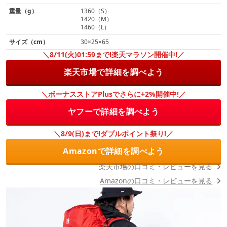
重量（g）
1360（S）
1420（M）
1460（L）
サイズ（cm）
30×25×65
＼8/11(火)01:59まで!楽天マラソン開催中!／
楽天市場で詳細を調べよう
＼ボーナスストアPlusでさらに+2%開催中!／
ヤフーで詳細を調べよう
＼8/9(日)まで!ダブルポイント祭り!／
Amazonで詳細を調べよう
楽天市場の口コミ・レビューを見る
Amazonの口コミ・レビューを見る