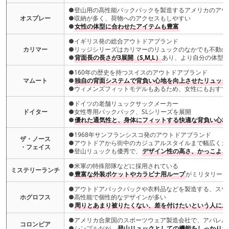
●登山用の高性能バックパックを製造するアメリカのアウ
オスプレー
●収納が多く、荷物へのアクセスもしやすい
●
女性の体型に合わせたアイテムも豊富
●イギリス発の総合アウトドアブランド
カリマー
●リッジシリーズはカリマーのリュックのなかでも不動の
●
背面長の長さが3展開（S,M,L）
あり、より自分の体型
●160年の歴史を持つスイスのアウトドアブランド
マムート
●
独自の背面システムで背負い心地を向上させたリュック
●ウィメンズフィットモデルもあるため、女性にもおすす
●ドイツの老舗リュックサックメーカー
ドイター
●女性専用バックパック、SLシリーズを展開
●
優れた通気性と、身体にフィットする快適な背負い心地
●1968年サンフランシスコ発のアウトドアブランド
ザ・ノース
●アウトドアから街中のカジュアルスタイルまで幅広くカ
・フェイス
●登山リュックも優秀で、
デザイン性の高さ、かっこよさ
●米軍の特殊部隊などに採用されている
ミステリーランチ
●
豊富な外装ポケットやカラビナ用ループ
がミリタリー感
●アウトドアバックパックや衣料品などを製造する、スウ
ホグロフス
●高性能で個性的なデザインが多い
●
周りとあまり被りたくない、差を付けたいという人にお
●アメリカ合衆国のスポーツウェア製造会社で、アパレル
コロンビア
●シンプルだが、
登山リュックとしての機能をしっかりお