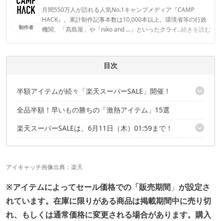
月間550万人が訪れる人気No.1キャンプメディア『CAMP
HACK』。累計制作記事本数は10,000本以上。環境省等の行政
制作者
機関、「髙島屋」や「niko and ...」といったクライアントとの
...続きを読む
連携実績多数。また、TBSテレビ『ラヴィット！』等、各メデ
ィアで登壇機会多数の編集部員も所属。
CAMP HACK編集部のプロフィール
目次
半額アイテムが続々「楽天スーパーSALE」開催！
全品半額！早いもの勝ちの「激熱アイテム」15選
こちらの記事でもセール品を紹介中！
楽天スーパーSALEは、6月11日（木）01:59まで！
こちらの記事でもセール品を紹介中
アイキャッチ画像出典：
楽天
※アイテムによってセール価格での「販売期間
」
が設定さ
れています。
在庫に限りがある商品は掲載期間中に売り切
れ、もしくは通常価格に変更される場合があります。
購入