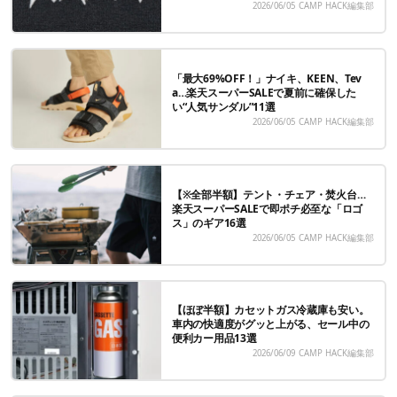
2026/06/05
CAMP HACK編集部
「最大69%OFF！」ナイキ、KEEN、Tev
a…楽天スーパーSALEで夏前に確保した
い“人気サンダル”11選
2026/06/05
CAMP HACK編集部
【※全部半額】テント・チェア・焚火台…
楽天スーパーSALEで即ポチ必至な「ロゴ
ス」のギア16選
2026/06/05
CAMP HACK編集部
【ほぼ半額】カセットガス冷蔵庫も安い。
車内の快適度がグッと上がる、セール中の
便利カー用品13選
2026/06/09
CAMP HACK編集部