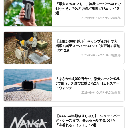
「最大70%オフも！」楽天スーパーSALEで
狙うべき、“今だけ安い”無骨ガジェット10
選
2026/06/04
CAMP HACK編集部
【全部3,000円以下】キャンプ＆旅行で大
活躍！楽天スーパーSALEの「大正解」収納
ギア12選
2026/06/04
CAMP HACK編集部
「まさかの5,000円台〜」楽天スーパーSAL
Eで狙う。外遊びに映える2万円以下スマー
トウォッチ
2026/06/04
CAMP HACK編集部
【NANGA半額祭りじゃん】Tシャツ・バッ
グ・ケースまで。楽天セールで見つけた
「今着れるアイテム」12選