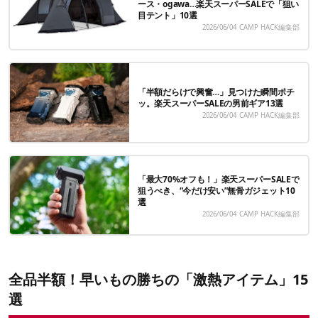
ース・ogawa…楽天スーパーSALEで「狙い
目テント」10選
2026/06/04
CAMP HACK編集部
「半額だらけで興奮…」見つけた瞬間ポチ
ッ。楽天スーパーSALEの男前ギア13選
2026/06/04
CAMP HACK編集部
「最大70%オフも！」楽天スーパーSALEで
狙うべき、“今だけ安い”無骨ガジェット10
選
2026/06/04
CAMP HACK編集部
全品半額！早いもの勝ちの「激熱アイテム」15
選