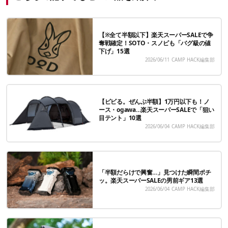
【※全て半額以下】楽天スーパーSALEで争
奪戦確定！SOTO・スノピも「バグ級の値
下げ」15選
2026/06/11
CAMP HACK編集部
【ビビる。ぜんぶ半額】1万円以下も！ノ
ース・ogawa…楽天スーパーSALEで「狙い
目テント」10選
2026/06/04
CAMP HACK編集部
「半額だらけで興奮…」見つけた瞬間ポチ
ッ。楽天スーパーSALEの男前ギア13選
2026/06/04
CAMP HACK編集部