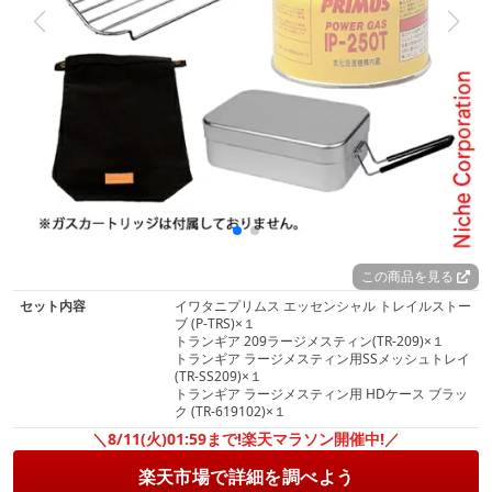
この商品を見る
セット内容
イワタニプリムス エッセンシャル トレイルストー
ブ (P-TRS)×１
トランギア 209ラージメスティン(TR-209)×１
トランギア ラージメスティン用SSメッシュトレイ
(TR-SS209)×１
トランギア ラージメスティン用 HDケース ブラッ
ク (TR-619102)×１
＼8/11(火)01:59まで!楽天マラソン開催中!／
楽天市場で詳細を調べよう