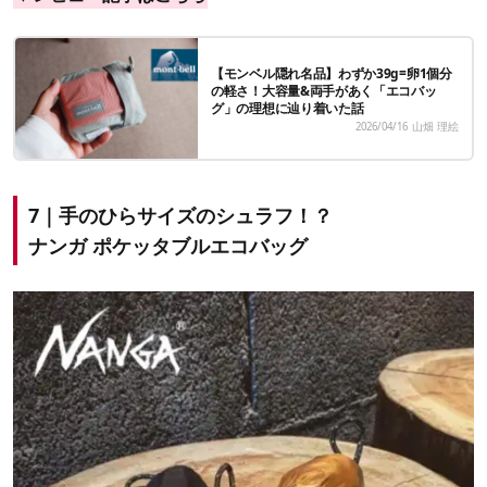
【モンベル隠れ名品】わずか39g=卵1個分
の軽さ！大容量&両手があく「エコバッ
グ」の理想に辿り着いた話
2026/04/16
山畑 理絵
7｜手のひらサイズのシュラフ！？
ナンガ ポケッタブルエコバッグ