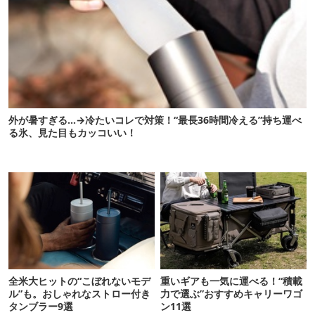
外が暑すぎる…→冷たいコレで対策！“最長36時間冷える”持ち運べ
る氷、見た目もカッコいい！
全米大ヒットの“こぼれないモデ
重いギアも一気に運べる！“積載
ル”も。おしゃれなストロー付き
力で選ぶ”おすすめキャリーワゴ
タンブラー9選
ン11選