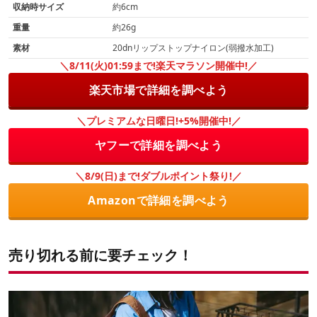
収納時サイズ
約6cm
重量
約26g
素材
20dnリップストップナイロン(弱撥水加工)
＼8/11(火)01:59まで!楽天マラソン開催中!／
楽天市場で詳細を調べよう
＼プレミアムな日曜日!+5%開催中!／
ヤフーで詳細を調べよう
＼8/9(日)まで!ダブルポイント祭り!／
Amazonで詳細を調べよう
売り切れる前に要チェック！