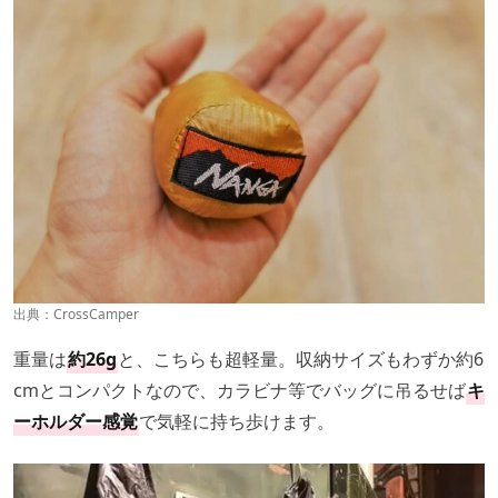
出典：
CrossCamper
重量は
約26g
と、こちらも超軽量。収納サイズもわずか約6
cmとコンパクトなので、カラビナ等でバッグに吊るせば
キ
ーホルダー感覚
で気軽に持ち歩けます。