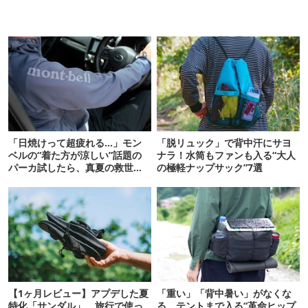
「日焼けって超疲れる…」モン
「脱リュック」で背中汗にサヨ
ベルの“着た方が涼しい”話題の
ナラ！水筒もファンも入る“大人
パーカ試したら、真夏の救世主
の極軽ナップサック”7選
だった
【1ヶ月レビュー】アプデした夏
「重い」「背中暑い」がなくな
特化「サンダル」。旅行で使っ
る。テントまで入る“革命ヒップ