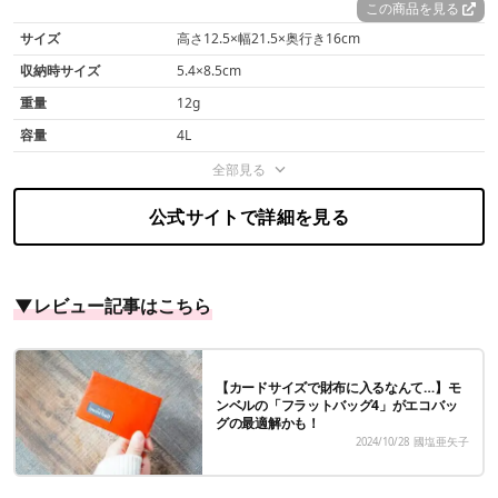
この商品を見る
サイズ
高さ12.5×幅21.5×奥行き16cm
収納時サイズ
5.4×8.5cm
重量
12g
容量
4L
全部見る
公式サイトで詳細を見る
▼レビュー記事はこちら
【カードサイズで財布に入るなんて…】モ
ンベルの「フラットバッグ4」がエコバッ
グの最適解かも！
2024/10/28
國塩亜矢子