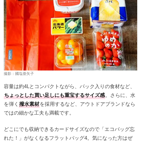
撮影：
國塩亜矢子
容量は約4Lとコンパクトながら、パック入りの食材など、
ちょっとした買い足しにも重宝するサイズ感
。さらに、水
を弾く
撥水素材
を採用するなど、アウトドアブランドなら
ではの細かな工夫も満載です。
どこにでも収納できるカードサイズなので「エコバッグ忘
れた！」がなくなるフラットバッグ4。気になった方はぜ