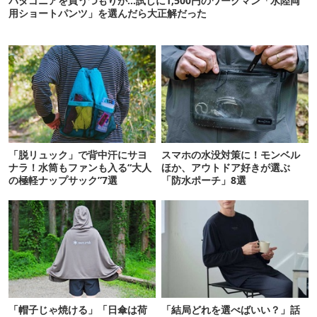
パタゴニアを買うつもりが…試しに1,500円のワークマン「水陸両
用ショートパンツ」を選んだら大正解だった
「脱リュック」で背中汗にサヨ
スマホの水没対策に！モンベル
ナラ！水筒もファンも入る“大人
ほか、アウトドア好きが選ぶ
の極軽ナップサック”7選
「防水ポーチ」8選
「帽子じゃ焼ける」「日傘は荷
「結局どれを選べばいい？」話