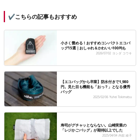
✔こちらの記事もおすすめ
小さく畳める！おすすめコンパクトエコバ
ッグ15選｜おしゃれ＆かわいい100均も
2026/07/02
ヨシダ コウキ
【エコバッグから卒業】防水付きで1,980
円。見た目も機能も「おっ？」となる優秀
バッグ
2025/02/06
Yuhei Tokimatsu
寿司がグチャッとならない。山崎実業の
「レジかごバッグ」が期待以上でした
2025/04/04
内舘 綾子