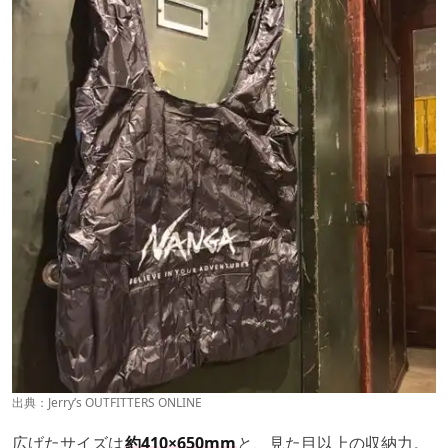
出典：
Jerry’s OUTFITTERS ONLINE
広げたサイズは
約410×650mm
と、見た目以上の収納力。