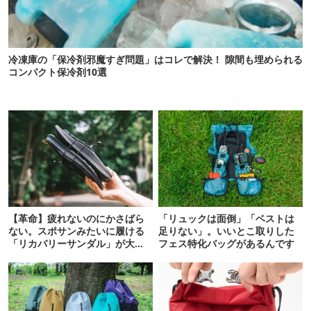
冷凍庫の「保冷剤邪魔すぎ問題」はコレで解決！ 隙間も埋められる
コンパクト保冷剤10選
【革命】疲れないのにかさばら
「リュックは面倒」「ベストは
ない。スポサンみたいに履ける
足りない」。いいとこ取りした
「リカバリーサンダル」が大本
フェス特化バッグがあるんです
命！