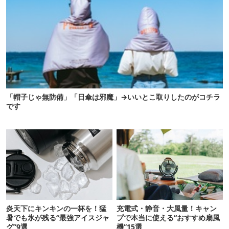
「帽子じゃ無防備」「日傘は邪魔」→いいとこ取りしたのがコチラ
です
炎天下にキンキンの一杯を！猛
充電式・静音・大風量！キャン
暑でも氷が残る“最強アイスジャ
プで本当に使える“おすすめ扇風
グ”9選
機”15選