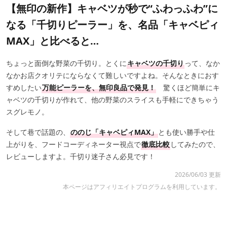
【無印の新作】キャベツが秒で“ふわっふわ”に
なる「千切りピーラー」を、名品「キャベピィ
MAX」と比べると…
ちょっと面倒な野菜の千切り。とくに
キャベツの千切り
って、なか
なかお店クオリテにならなくて難しいですよね。そんなときにおす
すめしたい
万能ピーラーを、無印良品で発見！
驚くほど簡単にキ
ャベツの千切りが作れて、他の野菜のスライスも手軽にできちゃう
スグレモノ。
そして巷で話題の、
ののじ「キャベピィMAX」
とも使い勝手や仕
上がりを、フードコーディネーター視点で
徹底比較
してみたので、
レビューしますよ。千切り迷子さん必見です！
2026/06/03 更新
本ページはアフィリエイトプログラムを利用しています。