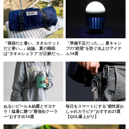
「寝袋だと暑い、タオルケット
「準備不足だった…」夏キャン
だと寒い…」結論、夏の睡眠
プの“絶望”を防ぐ虫よけアイテ
は“タオルシュラフ”が正解だっ
ム14選
た
ぬるいビール＆結露とサヨナ
毎日をスマートにする“個性派お
ラ！猛暑に勝つ“最強缶クーラ
しゃれカラビナ”おすすめ21選
ー”おすすめ14選
【QOL爆上がり】