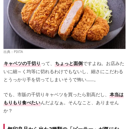
出典：PIXTA
キャベツの千切り
って、
ちょっと面倒
ですよね。お店みた
いに細～く均等に切れるわけでもないし、細さにこだわる
とうっかり手を切ってしまいそうで怖い……。
でも、市販の千切りキャベツを買ったら割高だし、
本当は
もりもり食べたい
んだよなぁ。そんなこと、ありません
か？
無印良品から出た2種類の「ピーラー」が気にな