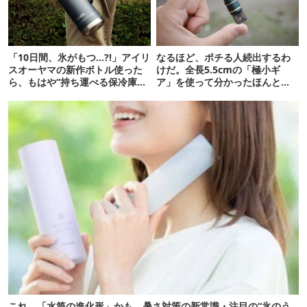
「10日間、氷がもつ…?!」アイリ
なるほど、ポチる人続出するわ
スオーヤマの新作ボトル使った
けだ。全長5.5cmの「極小ギ
ら、もはや“持ち運べる保冷庫
ア」を使って分かったほんとの
級”で震えた
魅力
これ、「水筒の進化形」かも。暑さ対策の新常識・注目の“氷のう