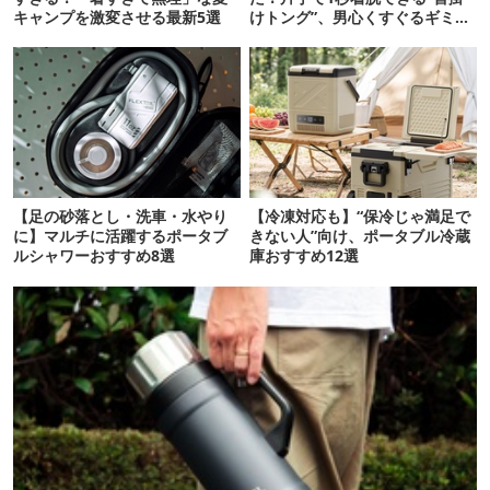
キャンプを激変させる最新5選
けトング”、男心くすぐるギミッ
クが最高だった
【足の砂落とし・洗車・水やり
【冷凍対応も】“保冷じゃ満足で
に】マルチに活躍するポータブ
きない人”向け、ポータブル冷蔵
ルシャワーおすすめ8選
庫おすすめ12選