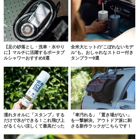
【足の砂落とし・洗車・水やり
全米大ヒットの“こぼれないモデ
に】マルチに活躍するポータブ
ル”も。おしゃれなストロー付き
ルシャワーおすすめ8選
タンブラー9選
濡れタオルに「スタンプ」する
「車汚れる」「置き場がない」
だけで氷ができる！これ飛び上
を一撃解決。アウトドア派に刺
がるくらい涼しくて最高だった
さる新作ラックがこちらです！