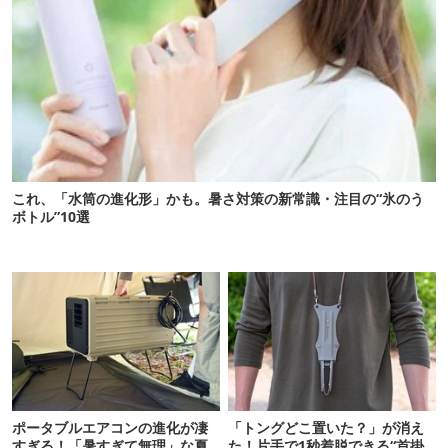
これ、「水筒の進化形」かも。暑さ対策の新常識・注目の“氷のう
ボトル”10選
ポータブルエアコンの進化が凄
「トングどこ置いた？」が消え
すぎる！「暑すぎて無理」な夏
た！片手で1秒着脱できる“首掛