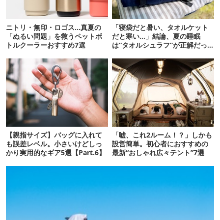
ニトリ・無印・ロゴス…真夏の
「寝袋だと暑い、タオルケット
「ぬるい問題」を救うペットボ
だと寒い…」結論、夏の睡眠
トルクーラーおすすめ7選
は“タオルシュラフ”が正解だっ
た
【親指サイズ】バッグに入れて
「嘘、これ2ルーム！？」しかも
も誤差レベル。小さいけどしっ
設営簡単。初心者におすすめの
かり実用的なギア5選【Part.6】
最新“おしゃれ広々テント”7選