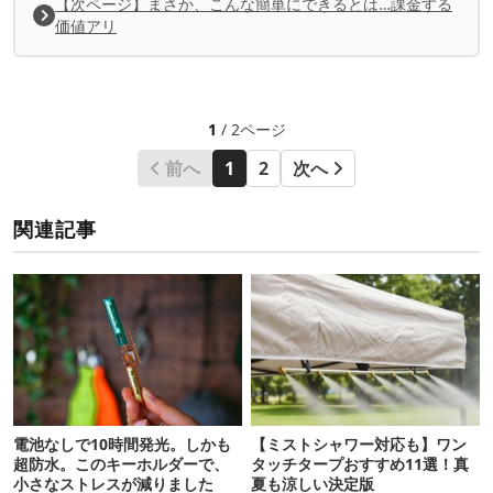
【次ページ】まさか、こんな簡単にできるとは…課金する
価値アリ
1
/ 2ページ
前へ
1
2
次へ
関連記事
電池なしで10時間発光。しかも
【ミストシャワー対応も】ワン
超防水。このキーホルダーで、
タッチタープおすすめ11選！真
小さなストレスが減りました
夏も涼しい決定版