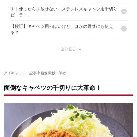
國塩亜矢子のプロフィール
１｜使ったら手放せない「ステンレスキャベツ用千切り
無印良品から出た2種類の「ピーラー」が気になる！
ピーラー」
【検証】キャベツ用っぽいけど、ほかの野菜にも使え
ほどよい大きさ、丈夫なステンレス製
る？
細かい刃が、キャベツの葉をしっかりとらえる
お店クオリティのエアリーキャベツが秒で作れたぞ！
２｜「ステンレス千切りピーラー」とのセット買いが最
にんじんは、チップスにピッタリなスライスに
使用時のポイント
強
きゅうりは極薄の半透明スライスに
ごぼうは刃が合わないのか、ちょっとイマイチ…
【番外編】話題の「キャベピィMAX」も試してみた
2つを比べてみると…
というわけで、ほかの野菜には…
にんじんに使ってみると、ちゃんと千切りに
千切りキャベツで、キャンプごはんが華やかに
アイキャッチ・記事中画像撮影：筆者
ポイントは、2枚刃。一度にたくさん千切りできる
ごぼうも千切り大成功
キャベピィMAXは、ザクザク系好きさんに推したい
見た目は似てるけど、できあがりには差があった
千切りピーラーで、料理がもっとラクになる
面倒なキャベツの千切りに大革命！
ちなみに…
結論、極めるなら両方必要
筆者は無印派！
✓こちらもおすすめ