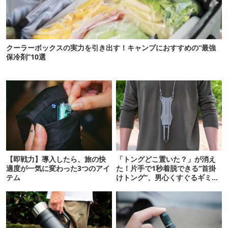
クーラーボックスの実力を引き出す！キャンプにおすすめの“最強
保冷剤”10選
【即戦力】導入したら、旅の快
「トングどこ置いた？」が消え
適度が一気に変わった3つのアイ
た！片手で1秒着脱できる“首掛
テム
けトング”、男心くすぐるギミッ
クが最高だった