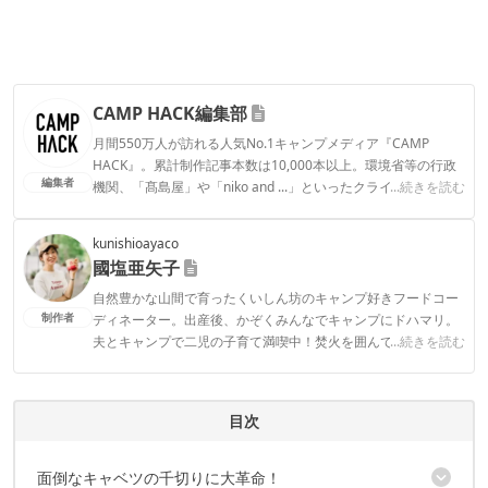
CAMP HACK編集部
月間550万人が訪れる人気No.1キャンプメディア『CAMP
HACK』。累計制作記事本数は10,000本以上。環境省等の行政
編集者
機関、「髙島屋」や「niko and ...」といったクライアントとの
...続きを読む
連携実績多数。また、TBSテレビ『ラヴィット！』等、各メデ
ィアで登壇機会多数の編集部員も所属。
kunishioayaco
CAMP HACK編集部のプロフィール
國塩亜矢子
自然豊かな山間で育ったくいしん坊のキャンプ好きフードコー
制作者
ディネーター。出産後、かぞくみんなでキャンプにドハマリ。
夫とキャンプで二児の子育て満喫中！焚火を囲んで、お酒片手
...続きを読む
においしいものをつまむのが至福の時間。手軽に作れるキャン
プ飯レシピ、ファミキャンを楽しむアイデア、自宅でも使える
便利ギアなどを中心に発信中！「ヒルナンデス！」 「熱狂マニ
目次
アさん！」 「J-wave」などTV・ラジオ番組でもおいしい情報を
発信している。レシピ開発・監修・栄養学コラムも多数のママ
キャンパー。
面倒なキャベツの千切りに大革命！