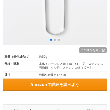
この商品を見る
重量（梱包材含む）
約50g
仕様・混率
本体：ステンレス鋼（18－8） 刃：ステンレス
刃物鋼 クシ刃：ステンレス鋼（17ー7）
外寸
約幅5.5×長さ12ｃｍ
Amazonで詳細を調べよう