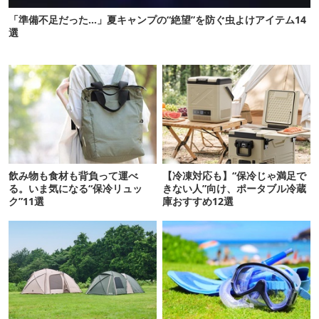
「準備不足だった…」夏キャンプの“絶望”を防ぐ虫よけアイテム14
選
飲み物も食材も背負って運べ
【冷凍対応も】“保冷じゃ満足で
る。いま気になる“保冷リュッ
きない人”向け、ポータブル冷蔵
ク”11選
庫おすすめ12選