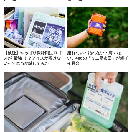
【検証】やっぱり保冷剤はロゴ
濡れない・汚れない・痛くな
スが“最強”！？アイスが溶けな
い。48gの「ミニ座布団」が超イ
いって本当か試してみた
イ具合