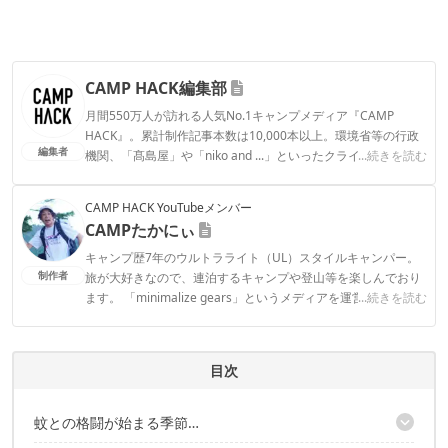
CAMP HACK編集部
月間550万人が訪れる人気No.1キャンプメディア『CAMP
HACK』。累計制作記事本数は10,000本以上。環境省等の行政
編集者
機関、「髙島屋」や「niko and ...」といったクライアントとの
...続きを読む
連携実績多数。また、TBSテレビ『ラヴィット！』等、各メデ
ィアで登壇機会多数の編集部員も所属。
CAMP HACK YouTubeメンバー
CAMP HACK編集部のプロフィール
CAMPたかにぃ
キャンプ歴7年のウルトラライト（UL）スタイルキャンパー。
制作者
旅が大好きなので、連泊するキャンプや登山等を楽しんでおり
ます。 「minimalize gears」というメディアを運営していて、
...続きを読む
軽量化したキャンプYouTuber、ブロガーでもあり、オリジナル
グッズも販売しております。
CAMPたかにぃのプロフィール
目次
蚊との格闘が始まる季節…