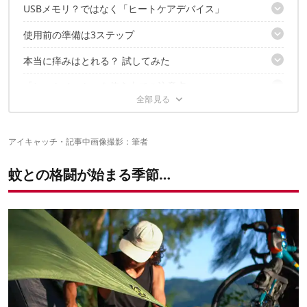
USBメモリ？ではなく「ヒートケアデバイス」
テクノロジーで痒みを軽減！？
使用前の準備は3ステップ
わずか5g！キーホルダー感覚で持ち歩ける極小サイズ
スマホに接続して使う
本当に痒みはとれる？ 試してみた
STEP1. まずはアプリをダウンロード
STEP2. アプリで各種条件設定
「ヒートイット」を使う上での注意点
いつでも来いッ！まずは蚊に刺されてみる
STEP3. 予熱を待つ
足首の患部には心地良い
スマホで痒み対策、アリかも！
ケアの場所と温度バランスに注意
少し経つと腫れが引いて、痒みもおさまった！
ヒスタミン起因でないケースも
アイキャッチ・記事中画像撮影：筆者
✔こちらの記事もおすすめ
蚊以外への効果は謎
蚊との格闘が始まる季節…