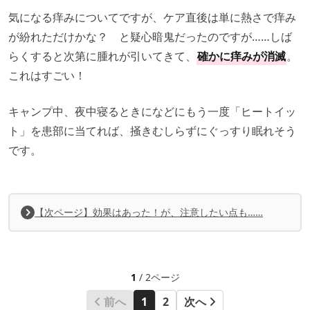
気になる痒みについてですが、ケア直後は単に熱さで痒み
が紛れただけかな？ と疑心暗鬼だったのですが……しば
らくすると次第に腫れが引いてきて、
確かに痒みが消滅
。
これはすごい！
キャンプ中、夜中寝るときになどにもう一度「ヒートイッ
ト」を患部に当てれば、掻きむしらずにぐっすり眠れそう
です。
【次ページ】効果はあった！が、注意したい点も……
1
/ 2ページ
前へ
1
2
次へ