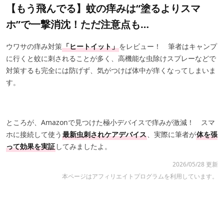
【もう飛んでる】蚊の痒みは“塗るよりスマ
ホ”で一撃消沈！ただ注意点も…
ウワサの痒み対策
「ヒートイット」
をレビュー！ 筆者はキャンプ
に行くと蚊に刺されることが多く、高機能な虫除けスプレーなどで
対策するも完全には防げず、気がつけば体中が痒くなってしまいま
す。
ところが、Amazonで見つけた極小デバイスで痒みが激減！ スマ
ホに接続して使う
最新虫刺されケアデバイス
、実際に筆者が
体を張
って効果を実証
してみましたよ。
2026/05/28 更新
本ページはアフィリエイトプログラムを利用しています。