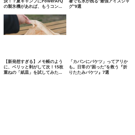
決！？夏キャンプにPowerArQ
暑でも氷が残る“最強アイスジャ
の製氷機があれば、もうコンビ
グ”9選
ニ走らなくていいぞ
【新発想すぎる】メモ帳のよう
「カバンにバケツ」ってアリか
に、ベリッと剥がして次！15枚
も。日常の“困った”を救う『折
重ねの「紙皿」を試してみた
りたたみバケツ』7選
ら…