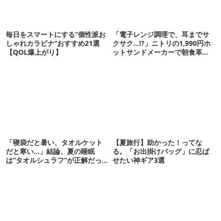
毎日をスマートにする“個性派お
「電子レンジ調理で、耳までサ
しゃれカラビナ”おすすめ21選
クサク…!?」ニトリの1,990円ホ
【QOL爆上がり】
ットサンドメーカーで朝食革命
が起きた
「寝袋だと暑い、タオルケット
【夏旅行】助かった！ってな
だと寒い…」結論、夏の睡眠
る。「お出掛けバッグ」に忍ば
は“タオルシュラフ”が正解だっ
せたい神ギア3選
た