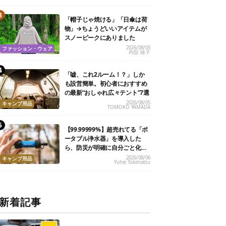
「帽子じゃ焼ける」「日傘は荷
物」→ちょうどいいアイテムが
スノーピークにありました
2026/08/05
ファッション・ウェア
内舘 綾子
「嘘、これ2ルーム！？」しか
も設営簡単。初心者におすすめ
の最新“おしゃれ広々テント”7選
2026/08/05
キャンプ用品
TOMOKO YAMADA
【99.99999%】超売れてる「ポ
ータブル浄水器」を導入した
ら、防災が明確に自分ごと化し
た
2026/08/06
キャンプ用品
Yuhei Tokimatsu
新着記事