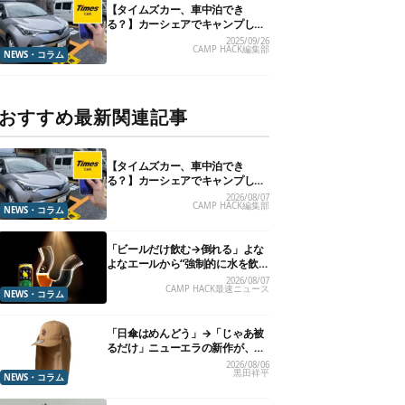
【タイムズカー、車中泊でき
る？】カーシェアでキャンプした
いので、直接聞いてみました
2025/09/26
CAMP HACK編集部
NEWS・コラム
おすすめ最新関連記事
【タイムズカー、車中泊でき
る？】カーシェアでキャンプした
いので、直接聞いてみました
2026/08/07
CAMP HACK編集部
NEWS・コラム
「ビールだけ飲む→倒れる」よな
よなエールから“強制的に水を飲
まされる”グラスが発売
2026/08/07
CAMP HACK最速ニュース
NEWS・コラム
「日傘はめんどう」→「じゃあ被
るだけ」ニューエラの新作が、真
夏に照準合わせてます
2026/08/06
黒田祥平
NEWS・コラム