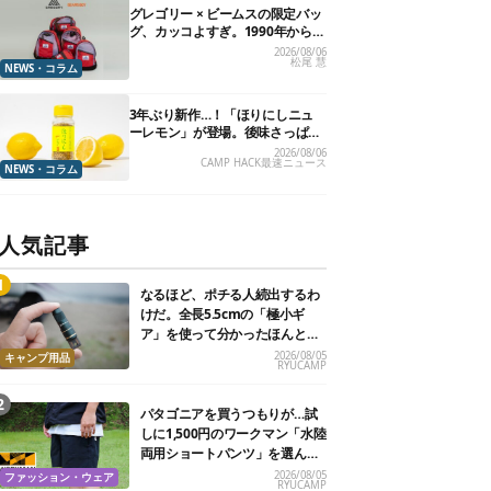
グレゴリー × ビームスの限定バッ
グ、カッコよすぎ。1990年から“3
年のみ使用”されていた、紫タグ
2026/08/06
松尾 慧
が復活
NEWS・コラム
3年ぶり新作…！「ほりにしニュ
ーレモン」が登場。後味さっぱり
の万能スパイス！【8月21日発
2026/08/06
CAMP HACK最速ニュース
売】
NEWS・コラム
人気記事
なるほど、ポチる人続出するわ
けだ。全長5.5cmの「極小ギ
ア」を使って分かったほんとの
魅力
2026/08/05
キャンプ用品
RYUCAMP
パタゴニアを買うつもりが…試
しに1,500円のワークマン「水陸
両用ショートパンツ」を選んだ
ら大正解だった
2026/08/05
ファッション・ウェア
RYUCAMP