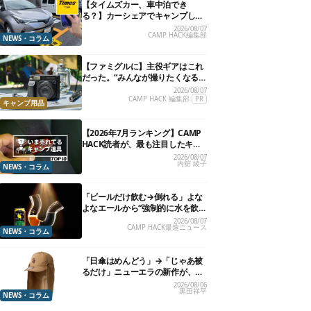
【タイムズカー、車中泊でき
る？】カーシェアでキャンプした
いので、直接聞いてみました
2026/08/07
CAMP HACK編集部
NEWS・コラム
【ファミグルに】主役ギアはこれ
だった。“みんなが撮りたくなる
カメラ”が楽しすぎる！
2026/08/07
CAMP HACK 編集部
PR
キャンプ用品
【2026年7月ランキング】CAMP
HACK読者が、最も注目したキャ
ンプ道具TOP10
2026/08/07
内舘 綾子
NEWS・コラム
「ビールだけ飲む→倒れる」よな
よなエールから“強制的に水を飲
まされる”グラスが発売
2026/08/07
CAMP HACK最速ニュース
NEWS・コラム
「日傘はめんどう」→「じゃあ被
るだけ」ニューエラの新作が、真
夏に照準合わせてます
2026/08/06
黒田祥平
NEWS・コラム