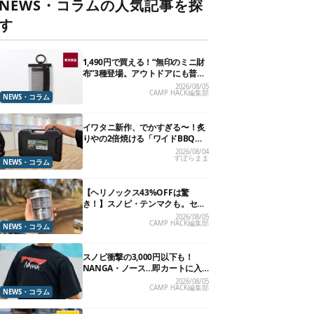
NEWS・コラムの人気記事を探
す
1,490円で買える！“無印のミニ財
布”3種登場。アウトドアにも普段
使いにもいいかも
2026/08/05
CAMP HACK編集部
NEWS・コラム
イワタニ新作、でかすぎる〜！炙
りやの2倍焼ける「ワイドBBQグ
リル」で“豪快焼肉”できるよ【再
2026/08/04
ずぼらまま
販開始】
NEWS・コラム
【ヘリノックス43%OFFは驚
き！】スノピ・テンマクも。セー
ル中の「見逃せないキャンプ道
2026/08/05
CAMP HACK編集部
具」12選
NEWS・コラム
スノピ衝撃の3,000円以下も！
NANGA・ノース…即カートに入
れたいアウトドアな「値下げ夏
2026/08/05
CAMP HACK編集部
服」13選
NEWS・コラム